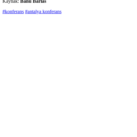
Kaynak:
Banu Barlas
#konferans
#antalya konferans