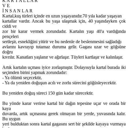
K A R T A L L A R
V E
İ N S A N L A R
Kartal,kuş türleri içinde en uzun yaşayanıdır.70 yıla kadar yaşayan
kartallar vardır. Ancak bu yaşa ulaşmak için, 40 yaşındayken çok
ciddi ve
zor bir karar vermek zorundadır. Kartalın yaşı 40'a vardığında
pençeleri
sertleşir, esnekliğini yitirir ve bu nedenle de beslenmesini sağladığı
avlarını kavrayıp tutamaz duruma gelir. Gagası uzar ve göğsüne
doğru
kıvrılır. Kanatları yaşlanır ve ağırlaşır. Tüyleri kartlaşır ve kalınlaşır.
Artık kartalın uçması iyice zorlaşmıştır. Dolayısıyla kartal burada iki
seçimden birini yapmak zorundadır:
- Ya ölümü seçecektir,
- Ya da yeniden doğuşun acılı ve zorlu sürecini göğüsleyecektir.
Bu yeniden doğuş süreci 150 gün kadar sürecektir.
Bu yönde karar verirse kartal bir dağın tepesine uçar ve orada bir
kaya
duvarda, artık uçmasına gerek olmayan bir yerde, yuvasında kalır.
Bu uygun
yeri bulduktan sonra kartal gagasını sert bir şekilde kayaya vurmaya