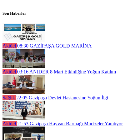
Son Haberler
Aktüel
08:30
GAZİPAŞA GOLD MARİNA
Aktüel
03:16
ANIDER 8 Mart Etkinliğine Yoğun Katılım
Sağlık
22:05
Gazipaşa Devlet Hastanesine Yoğun İlgi
Aktüel
21:53
Gazipaşa Hayvan Barınağı Mucizeler Yaratıyor