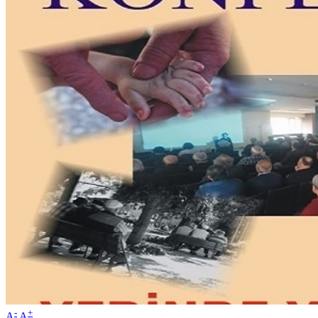
-
+
A
A