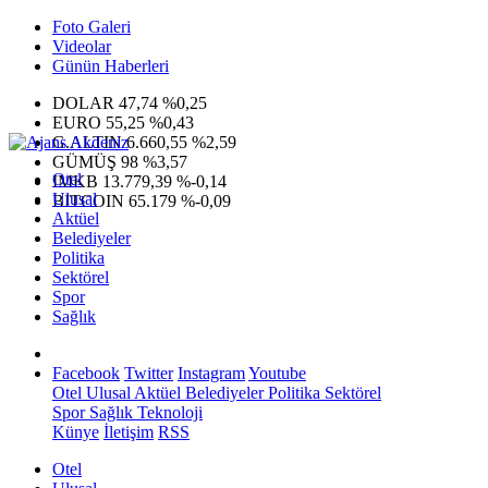
Foto Galeri
Videolar
Günün Haberleri
DOLAR
47,74
%0,25
EURO
55,25
%0,43
G.ALTIN
6.660,55
%2,59
GÜMÜŞ
98
%3,57
Otel
IMKB
13.779,39
%-0,14
Ulusal
BITCOIN
65.179
%-0,09
Aktüel
Belediyeler
Politika
Sektörel
Spor
Sağlık
Facebook
Twitter
Instagram
Youtube
Otel
Ulusal
Aktüel
Belediyeler
Politika
Sektörel
Spor
Sağlık
Teknoloji
Künye
İletişim
RSS
Otel