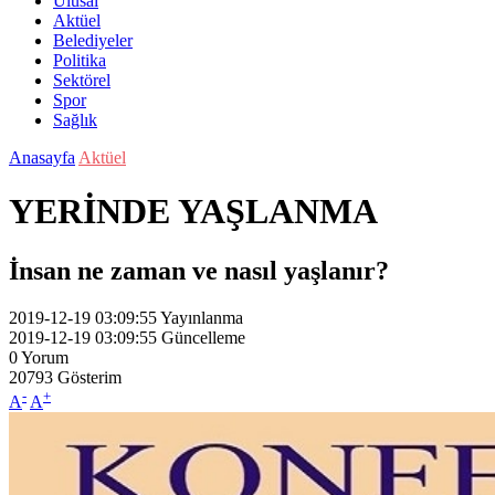
Ulusal
Aktüel
Belediyeler
Politika
Sektörel
Spor
Sağlık
Anasayfa
Aktüel
YERİNDE YAŞLANMA
İnsan ne zaman ve nasıl yaşlanır?
2019-12-19 03:09:55
Yayınlanma
2019-12-19 03:09:55
Güncelleme
0
Yorum
20793
Gösterim
-
+
A
A