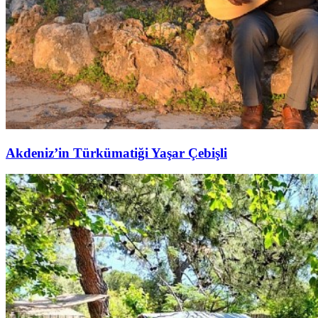
Akdeniz’in Türkümatiği Yaşar Çebişli