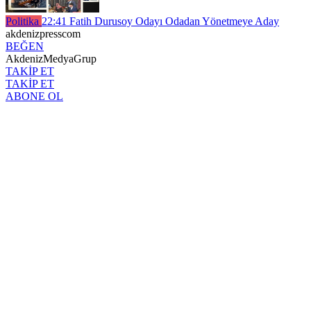
Politika
22:41
Fatih Durusoy Odayı Odadan Yönetmeye Aday
akdenizpresscom
BEĞEN
AkdenizMedyaGrup
TAKİP ET
TAKİP ET
ABONE OL