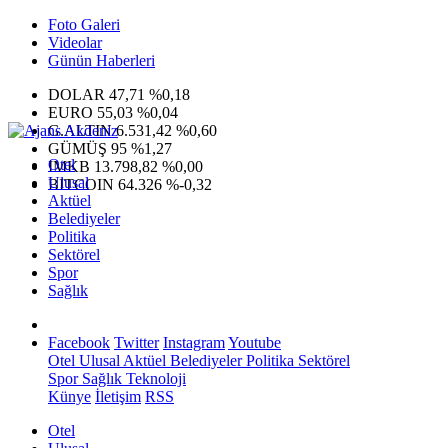
Foto Galeri
Videolar
Günün Haberleri
DOLAR
47,71
%0,18
EURO
55,03
%0,04
G.ALTIN
6.531,42
%0,60
GÜMÜŞ
95
%1,27
Otel
IMKB
13.798,82
%0,00
Ulusal
BITCOIN
64.326
%-0,32
Aktüel
Belediyeler
Politika
Sektörel
Spor
Sağlık
Facebook
Twitter
Instagram
Youtube
Otel
Ulusal
Aktüel
Belediyeler
Politika
Sektörel
Spor
Sağlık
Teknoloji
Künye
İletişim
RSS
Otel