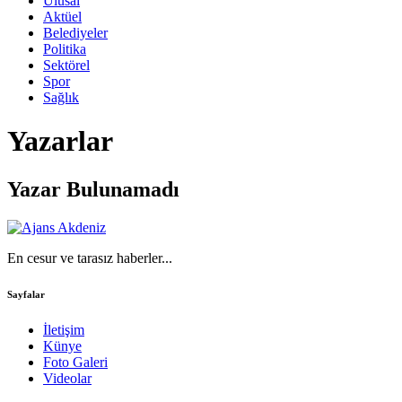
Ulusal
Aktüel
Belediyeler
Politika
Sektörel
Spor
Sağlık
Yazarlar
Yazar Bulunamadı
En cesur ve tarasız haberler...
Sayfalar
İletişim
Künye
Foto Galeri
Videolar