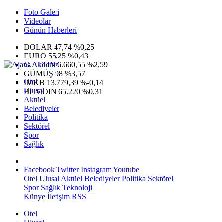
Foto Galeri
Videolar
Günün Haberleri
DOLAR
47,74
%0,25
EURO
55,25
%0,43
G.ALTIN
6.660,55
%2,59
GÜMÜŞ
98
%3,57
Otel
IMKB
13.779,39
%-0,14
Ulusal
BITCOIN
65.220
%0,31
Aktüel
Belediyeler
Politika
Sektörel
Spor
Sağlık
Facebook
Twitter
Instagram
Youtube
Otel
Ulusal
Aktüel
Belediyeler
Politika
Sektörel
Spor
Sağlık
Teknoloji
Künye
İletişim
RSS
Otel