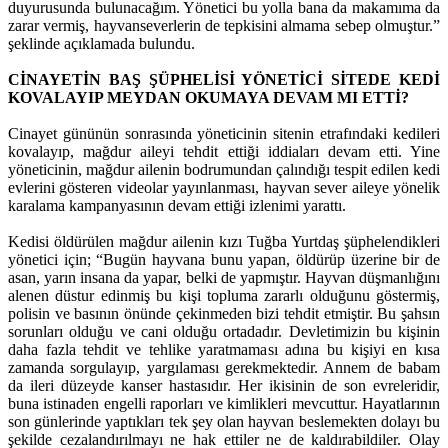
duyurusunda bulunacağım. Yönetici bu yolla bana da makamıma da
zarar vermiş, hayvanseverlerin de tepkisini almama sebep olmuştur.”
şeklinde açıklamada bulundu.
CİNAYETİN BAŞ ŞÜPHELİSİ YÖNETİCİ SİTEDE KEDİ
KOVALAYIP MEYDAN OKUMAYA DEVAM MI ETTİ?
Cinayet gününün sonrasında yöneticinin sitenin etrafındaki kedileri
kovalayıp, mağdur aileyi tehdit ettiği iddiaları devam etti. Yine
yöneticinin, mağdur ailenin bodrumundan çalındığı tespit edilen kedi
evlerini gösteren videolar yayınlanması, hayvan sever aileye yönelik
karalama kampanyasının devam ettiği izlenimi yarattı.
Kedisi öldürülen mağdur ailenin kızı Tuğba Yurtdaş şüphelendikleri
yönetici için; “Bugün hayvana bunu yapan, öldürüp üzerine bir de
asan, yarın insana da yapar, belki de yapmıştır. Hayvan düşmanlığını
alenen düstur edinmiş bu kişi topluma zararlı olduğunu göstermiş,
polisin ve basının önünde çekinmeden bizi tehdit etmiştir. Bu şahsın
sorunları olduğu ve cani olduğu ortadadır. Devletimizin bu kişinin
daha fazla tehdit ve tehlike yaratmaması adına bu kişiyi en kısa
zamanda sorgulayıp, yargılaması gerekmektedir. Annem de babam
da ileri düzeyde kanser hastasıdır. Her ikisinin de son evreleridir,
buna istinaden engelli raporları ve kimlikleri mevcuttur. Hayatlarının
son günlerinde yaptıkları tek şey olan hayvan beslemekten dolayı bu
şekilde cezalandırılmayı ne hak ettiler ne de kaldırabildiler. Olay