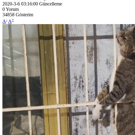
2020-3-6 03:16:00
Güncelleme
0
Yorum
34858
Gösterim
-
+
A
A