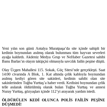
Yeni yılın son günü Antalya Muratpaşa’da site içinde sahipli bir
kedinin boynundan asılmış olarak bulunması tüm hayvan severleri
ayağa kaldırdı. Akdeniz Medya Grup ve NeHaber Gazetesi sahibi
Banu Barlas’ın olayın takipçisi olmasıyla savcılık failin peşine düştü.
Olay Üçgen Mahallesi 115. Sokak, Güç Sitesi’nde gerçekleşti. Saat
14:00 civarında A Blok, 1. Kat altında çelik kabloyla boynundan
asılmış kediyi gören site sakinleri, kedinin sahibi olan site
sakinlerinden Tuğba Yurttaş’a haber verdi. Kedisini boynundan çelik
telle asılarak öldürülmüş olarak bulan Tuğba Yurttaş ve annesi
Nuray Yurttaş, gözyaşları içinde 112’yi arayarak yardım istedi.
ÖLDÜRÜLEN KEDİ OLUNCA POLİS FAİLİN PEŞİNE
DÜŞMEDİ!