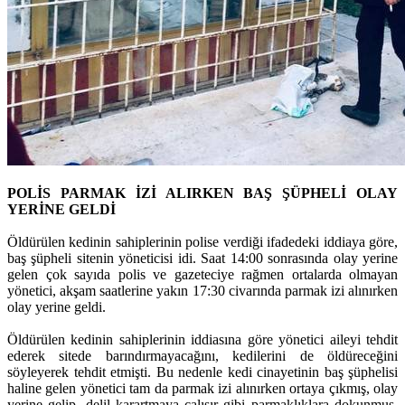
POLİS PARMAK İZİ ALIRKEN BAŞ ŞÜPHELİ OLAY
YERİNE GELDİ
Öldürülen kedinin sahiplerinin polise verdiği ifadedeki iddiaya göre,
baş şüpheli sitenin yöneticisi idi. Saat 14:00 sonrasında olay yerine
gelen çok sayıda polis ve gazeteciye rağmen ortalarda olmayan
yönetici, akşam saatlerine yakın 17:30 civarında parmak izi alınırken
olay yerine geldi.
Öldürülen kedinin sahiplerinin iddiasına göre yönetici aileyi tehdit
ederek sitede barındırmayacağını, kedilerini de öldüreceğini
söyleyerek tehdit etmişti. Bu nedenle kedi cinayetinin baş şüphelisi
haline gelen yönetici tam da parmak izi alınırken ortaya çıkmış, olay
yerine gelip, delil karartmaya çalışır gibi parmaklıklara dokunmuş,