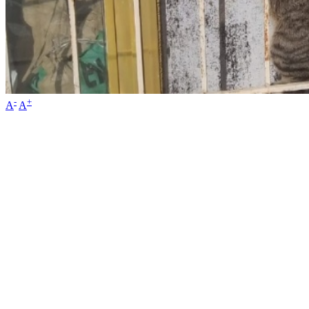
-
+
A
A