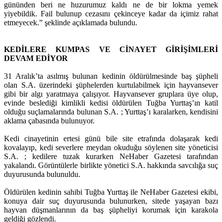
gününden beri ne huzurumuz kaldı ne de bir lokma yemek
yiyebildik. Fail bulunup cezasını çekinceye kadar da içimiz rahat
etmeyecek.” şeklinde açıklamada bulundu.
KEDİLERE KUMPAS VE CİNAYET GİRİŞİMLERİ
DEVAM EDİYOR
31 Aralık’ta asılmış bulunan kedinin öldürülmesinde baş şüpheli
olan S.A. üzerindeki şüphelerden kurtulabilmek için hayvansever
gibi bir algı yaratmaya çalışıyor. Hayvansever gruplara üye olup,
evinde beslediği kimlikli kedisi öldürülen Tuğba Yurttaş’ın katil
olduğu suçlamalarında bulunan S.A. ; Yurttaş’ı karalarken, kendisini
aklama çabasında bulunuyor.
Kedi cinayetinin ertesi günü bile site etrafında dolaşarak kedi
kovalayıp, kedi severlere meydan okuduğu söylenen site yöneticisi
S.A. ; kedilere tuzak kurarken NeHaber Gazetesi tarafından
yakalandı. Görüntülerle birlikte yönetici S.A. hakkında savcılığa suç
duyurusunda bulunuldu.
Öldürülen kedinin sahibi Tuğba Yurttaş ile NeHaber Gazetesi ekibi,
konuya dair suç duyurusunda bulunurken, sitede yaşayan bazı
hayvan düşmanlarının da baş şüpheliyi korumak için karakola
geldiği gözlendi.