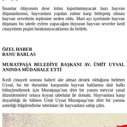
İnsanlar ölüyorum dese kılını kıpırdatmayacak bazı hayvan
düşmanlarının, hayvanlara yapılan zulme karşı birleşmiş olması
hayvan severlerin tepkisine neden oldu. Mart ayı içerisinde hayvan
düşmanı bu sitede eylem yapacağını duyuran hayvan severler kedi
cinayetinin peşini bırakmayacaklarını da belirtti.
ÖZEL HABER
BANU BARLAS
MURATPAŞA BELEDİYE BAŞKANI AV. ÜMİT UYSAL
ANINDA MÜDAHALE ETTİ
Kedi cinayeti sonrası haberi alır almaz destek olduğunu belirten
Uysal, bu tür durumlar karşısında hayvan haklarına dair halkı
bilinçlendirmek için Muratpaşa’nın dört bir yanını mevcut yasal
düzenlemeleri ortaya koyan tabelalar ile donattı. Hayvanlara karşı
duyarlılığı ile bilinen Ümit Uysal Muratpaşa’nın dört bir yanına
astırdığı bilgilendirme tabelaları ile hayvanlara sahip çıktı.