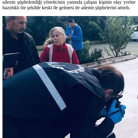
ailenin şüphelendiği yöneticinin yanında çalışan kişinin olay yerine
hazırlıklı bir şekilde keski ile gelmesi de ailenin şüphelerini artırdı.