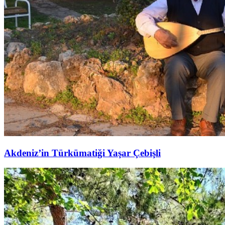
Akdeniz’in Türkümatiği Yaşar Çebişli