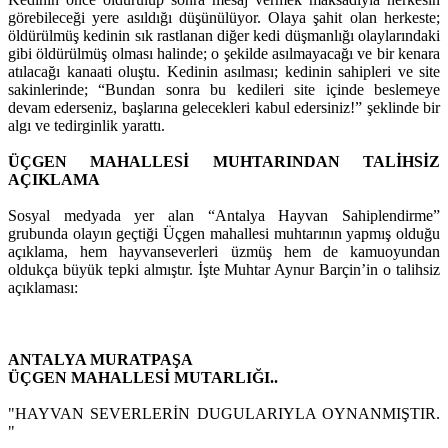
görebileceği yere asıldığı düşünülüyor. Olaya şahit olan herkeste;
öldürülmüş kedinin sık rastlanan diğer kedi düşmanlığı olaylarındaki
gibi öldürülmüş olması halinde; o şekilde asılmayacağı ve bir kenara
atılacağı kanaati oluştu. Kedinin asılması; kedinin sahipleri ve site
sakinlerinde; “Bundan sonra bu kedileri site içinde beslemeye
devam ederseniz, başlarına gelecekleri kabul edersiniz!” şeklinde bir
algı ve tedirginlik yarattı.
ÜÇGEN MAHALLESİ MUHTARINDAN TALİHSİZ
AÇIKLAMA
Sosyal medyada yer alan “Antalya Hayvan Sahiplendirme”
grubunda olayın geçtiği Üçgen mahallesi muhtarının yapmış olduğu
açıklama, hem hayvanseverleri üzmüş hem de kamuoyundan
oldukça büyük tepki almıştır. İşte Muhtar Aynur Barçin’in o talihsiz
açıklaması:
ANTALYA MURATPAŞA
ÜÇGEN MAHALLESİ MUTARLIĞI..
"HAYVAN SEVERLERİN DUGULARIYLA OYNANMIŞTIR.
"