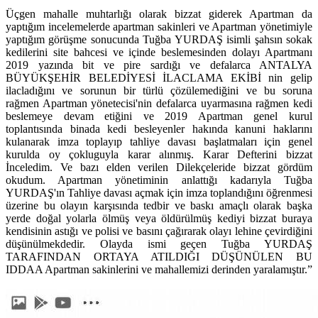
Üçgen mahalle muhtarlığı olarak bizzat giderek Apartman da
yaptığım incelemelerde apartman sakinleri ve Apartman yönetimiyle
yaptığım görüşme sonucunda Tuğba YURDAŞ isimli şahsın sokak
kedilerini site bahcesi ve içinde beslemesinden dolayı Apartmanı
2019 yazında bit ve pire sardığı ve defalarca ANTALYA
BÜYÜKŞEHİR BELEDİYESİ İLACLAMA EKİBİ nin gelip
ilacladığını ve sorunun bir türlü çözülemediğini ve bu soruna
rağmen Apartman yönetecisi'nin defalarca uyarmasına rağmen kedi
beslemeye devam etiğini ve 2019 Apartman genel kurul
toplantısında binada kedi besleyenler hakında kanuni haklarını
kulanarak imza toplayıp tahliye davası başlatmaları için genel
kurulda oy çokluguyla karar alınmış. Karar Defterini bizzat
İnceledim. Ve bazı elden verilen Dilekçeleride bizzat gördüm
okudum. Apartman yönetiminin anlattığı kadarıyla Tuğba
YURDAŞ'ın Tahliye davası açmak için imza toplandığını öğrenmesi
üzerine bu olayın karşısında tedbir ve baskı amaçlı olarak başka
yerde doğal yolarla ölmüş veya öldürülmüş kediyi bizzat buraya
kendisinin astığı ve polisi ve basını çağırarak olayı lehine çevirdiğini
düşünülmekdedir. Olayda ismi geçen Tuğba YURDAŞ
TARAFINDAN ORTAYA ATILDIĞI DÜŞÜNÜLEN BU
IDDAA Apartman sakinlerini ve mahallemizi derinden yaralamıştır.”