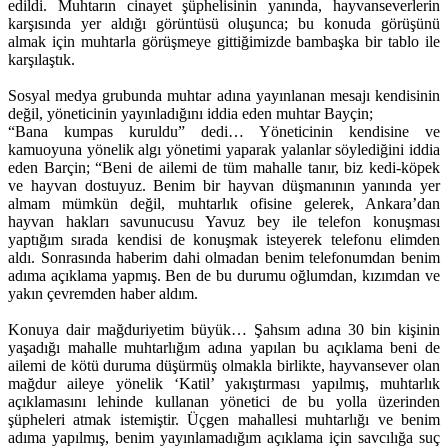
edildi. Muhtarın cinayet şüphelisinin yanında, hayvanseverlerin
karşısında yer aldığı görüntüsü oluşunca; bu konuda görüşünü
almak için muhtarla görüşmeye gittiğimizde bambaşka bir tablo ile
karşılaştık.
Sosyal medya grubunda muhtar adına yayınlanan mesajı kendisinin
değil, yöneticinin yayınladığını iddia eden muhtar Bayçin;
“Bana kumpas kuruldu” dedi… Yöneticinin kendisine ve
kamuoyuna yönelik algı yönetimi yaparak yalanlar söylediğini iddia
eden Barçin; “Beni de ailemi de tüm mahalle tanır, biz kedi-köpek
ve hayvan dostuyuz. Benim bir hayvan düşmanının yanında yer
almam mümkün değil, muhtarlık ofisine gelerek, Ankara’dan
hayvan hakları savunucusu Yavuz bey ile telefon konuşması
yaptığım sırada kendisi de konuşmak isteyerek telefonu elimden
aldı. Sonrasında haberim dahi olmadan benim telefonumdan benim
adıma açıklama yapmış. Ben de bu durumu oğlumdan, kızımdan ve
yakın çevremden haber aldım.
Konuya dair mağduriyetim büyük… Şahsım adına 30 bin kişinin
yaşadığı mahalle muhtarlığım adına yapılan bu açıklama beni de
ailemi de kötü duruma düşürmüş olmakla birlikte, hayvansever olan
mağdur aileye yönelik ‘Katil’ yakıştırması yapılmış, muhtarlık
açıklamasını lehinde kullanan yönetici de bu yolla üzerinden
şüpheleri atmak istemiştir. Üçgen mahallesi muhtarlığı ve benim
adıma yapılmış, benim yayınlamadığım açıklama için savcılığa suç