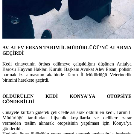
AV. ALEV ERSAN TARIM İL MÜDÜRLÜĞÜ’NÜ ALARMA
GEÇİRDİ
Kedi cinayetinin örtbas edilmeye çalışıldığını düşünen Antalya
Barosu Hayvan Hakları Kurulu Başkanı Avukat Alev Ersan, polisin
parmak izi almasının akabinde Tarım İl Müdürlüğü Veterinerlik
birimini harekete geçirdi.
ÖLDÜRÜLEN KEDİ KONYA’YA OTOPSİYE
GÖNDERİLDİ
Cinayete kurban giderek çelik telle asılarak öldürülen kedi, Tarım İl
Müdürlüğü tarafından hijyenik koşullarda ve delillere zarar
vermeden teslim alınarak otopsisinin yapılması için Konya’ya
gönderildi.
Kedinin önce öldürülüp sonra mesaj vermek maksadıyla herkesin