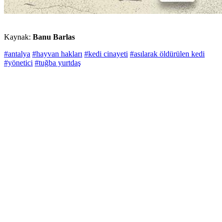
Kaynak:
Banu Barlas
#antalya
#hayvan hakları
#kedi cinayeti
#asılarak öldürülen kedi
#yönetici
#tuğba yurtdaş