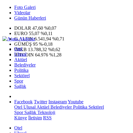
Foto Galeri
Videolar
Günün Haberleri
DOLAR
47,60
%0,07
EURO
55,07
%0,11
G.ALTIN
6.541,94
%0,71
GÜMÜŞ
95
%-0,18
Otel
IMKB
13.788,32
%0,62
Ulusal
BITCOIN
64.976
%1,28
Aktüel
Belediyeler
Politika
Sektörel
Spor
Sağlık
Facebook
Twitter
Instagram
Youtube
Otel
Ulusal
Aktüel
Belediyeler
Politika
Sektörel
Spor
Sağlık
Teknoloji
Künye
İletişim
RSS
Otel