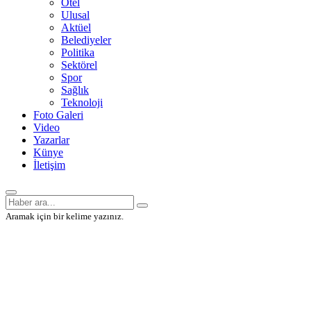
Otel
Ulusal
Aktüel
Belediyeler
Politika
Sektörel
Spor
Sağlık
Teknoloji
Foto Galeri
Video
Yazarlar
Künye
İletişim
Aramak için bir kelime yazınız.