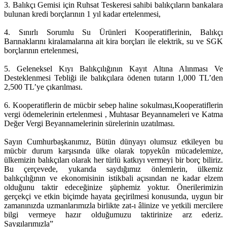
3. Balıkçı Gemisi için Ruhsat Teskeresi sahibi balıkçıların bankalara
bulunan kredi borçlarının 1 yıl kadar ertelenmesi,
4. Sınırlı Sorumlu Su Ürünleri Kooperatiflerinin, Balıkçı
Barınaklarını kiralamalarına ait kira borçları ile elektrik, su ve SGK
borçlarının ertelenmesi,
5. Geleneksel Kıyı Balıkçılığının Kayıt Altına Alınması Ve
Desteklenmesi Tebliği ile balıkçılara ödenen tutarın 1,000 TL’den
2,500 TL’ye çıkarılması.
6. Kooperatiflerin de mücbir sebep haline sokulması,Kooperatiflerin
vergi ödemelerinin ertelenmesi , Muhtasar Beyannameleri ve Katma
Değer Vergi Beyannamelerinin sürelerinin uzatılması.
Sayın Cumhurbaşkanımız, Bütün dünyayı olumsuz etkileyen bu
mücbir durum karşısında ülke olarak topyekûn mücadelemize,
ülkemizin balıkçıları olarak her türlü katkıyı vermeyi bir borç biliriz.
Bu çerçevede, yukarıda saydığımız önlemlerin, ülkemiz
balıkçılığının ve ekonomisinin istikbali açısından ne kadar elzem
olduğunu taktir edeceğinize şüphemiz yoktur. Önerilerimizin
gerçekçi ve etkin biçimde hayata geçirilmesi konusunda, uygun bir
zamanınızda uzmanlarımızla birlikte zat-ı âlinize ve yetkili mercilere
bilgi vermeye hazır olduğumuzu taktirinize arz ederiz.
Saygılarımızla”