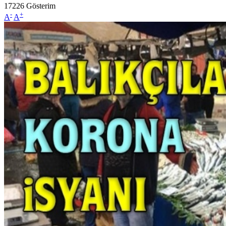
17226
Gösterim
-
+
A
A