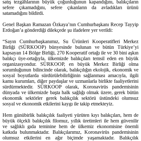
satış tezgâhlarının büyük çoğunluğunun kapandığını, balıkçıların
sefere çıkamadığını, sefere çıkanların da avladıkları ürünü
satamadığını bildirdi.
Genel Başkan Ramazan Özkaya’nın Cumhurbaşkanı Recep Tayyip
Erdoğan’a gönderdiği dilekçede şu ifadelere yer verildi:
“Sayın Cumhurbaşkanımız, Su Ürünleri Kooperatifleri Merkez
Birliği (SÜRKOOP) bünyesinde bulunan ve bütün Türkiye’yi
kapsayan 14 Bölge Birliği, 270 Kooperatif ortağı ile ve 30 bini aşkın
balıkçı üye-ortağıyla, ülkemizde balıkçıları temsil eden en büyük
organizasyondur. SÜRKOOP, en büyük Merkez Birliği olma
sorumluğunun bilincinde olarak, balıkçılığın ekolojik, ekonomik ve
sosyal boyutlarda sürdürülebilirliğinin sağlanması amacıyla, ilgili
kamu kurumları, diğer paydaşlar ve uzmanlarla birlikte faaliyetlerini
sürdürmektedir. SÜRKOOP olarak, Koronavirüs pandemisinin
dünyada ve ülkemizde başta halk sağlığı olmak üzere, gerek bütün
ekonomik sektörler gerek balıkçılık sektörü üstündeki olumsuz
sosyal ve ekonomik etkilerini kaygı ile takip etmekteyiz.
Hem günübirlik balıkçılık faaliyeti yürüten kıyı balıkçıları, hem de
büyük ölçekli balıkçılık filomuz, yıllık üretimleri ile hem güvenilir
ve sağlıklı gıda teminine hem de ülkemiz ekonomisine önemli
katkıda bulunmaktadır. Balıkçılarımız, Koronavirüs pandemisinin
olumsuz etkilerini en ağır biçimde yaşamaktadır. Balıkçılık