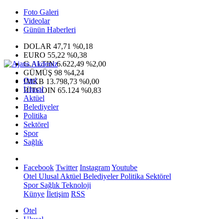
Foto Galeri
Videolar
Günün Haberleri
DOLAR
47,71
%0,18
EURO
55,22
%0,38
G.ALTIN
6.622,49
%2,00
GÜMÜŞ
98
%4,24
Otel
IMKB
13.798,73
%0,00
Ulusal
BITCOIN
65.124
%0,83
Aktüel
Belediyeler
Politika
Sektörel
Spor
Sağlık
Facebook
Twitter
Instagram
Youtube
Otel
Ulusal
Aktüel
Belediyeler
Politika
Sektörel
Spor
Sağlık
Teknoloji
Künye
İletişim
RSS
Otel