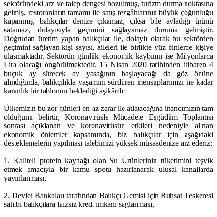
sektöründeki arz ve talep dengesi bozulmuş, turizm durma noktasına
gelmiş, restoranların tamamı ile satış tezgâhlarının büyük çoğunluğu
kapanmış, balıkçılar denize çıkamaz, çıksa bile avladığı ürünü
satamaz, dolayısıyla geçimini sağlayamaz duruma gelmiştir.
Doğrudan üretim yapan balıkçılar ile, dolaylı olarak bu sektörden
geçimini sağlayan kişi sayısı, aileleri ile birlikte yüz binlerce kişiye
ulaşmaktadır. Sektörün günlük ekonomik kaybının ise Milyonlarca
Lira olacağı öngörülmektedir. 15 Nisan 2020 tarihinden itibaren 4
buçuk ay sürecek av yasağının başlayacağı da göz önüne
alındığında, balıkçılıkla yaşamını sürdüren mensuplarımızı ne kadar
karanlık bir tablonun beklediği aşikârdır.
Ülkemizin bu zor günleri en az zarar ile atlatacağına inancımızın tam
olduğunu belirtir, Koronavirüsle Mücadele Eşgüdüm Toplantısı
sonrası açıklanan ve koronavirüsün etkileri nedeniyle alınan
ekonomik önlemler kapsamında, biz balıkçılar için aşağıdaki
desteklemelerin yapılması talebimizi yüksek müsaadenize arz ederiz;
1. Kaliteli protein kaynağı olan Su Ürünlerinin tüketimini teşvik
etmek amacıyla bir kamu spotu hazırlanarak ulusal kanallarda
yayınlanması,
2. Devlet Bankaları tarafından Balıkçı Gemisi için Ruhsat Teskeresi
sahibi balıkçılara faizsiz kredi imkanı sağlanması,