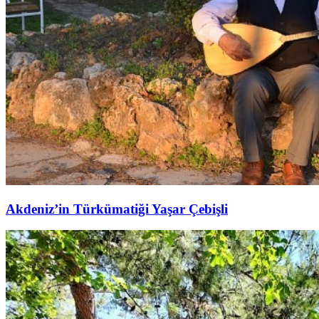
Akdeniz’in Türkümatiği Yaşar Çebişli