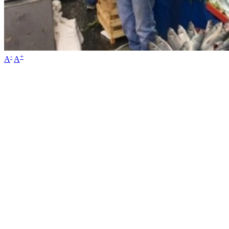
-
+
A
A