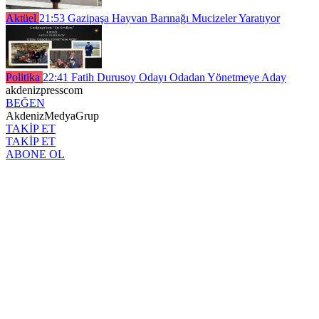
Aktüel
21:53
Gazipaşa Hayvan Barınağı Mucizeler Yaratıyor
Politika
22:41
Fatih Durusoy Odayı Odadan Yönetmeye Aday
akdenizpresscom
BEĞEN
AkdenizMedyaGrup
TAKİP ET
TAKİP ET
ABONE OL