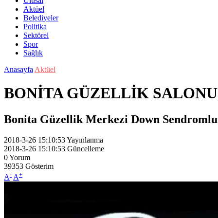
Ulusal
Aktüel
Belediyeler
Politika
Sektörel
Spor
Sağlık
Anasayfa
Aktüel
BONİTA GÜZELLİK SALONU
Bonita Güzellik Merkezi Down Sendromlu ge
2018-3-26 15:10:53
Yayınlanma
2018-3-26 15:10:53
Güncelleme
0
Yorum
39353
Gösterim
-
+
A
A