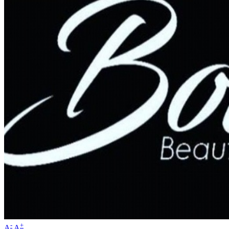
-
+
A
A