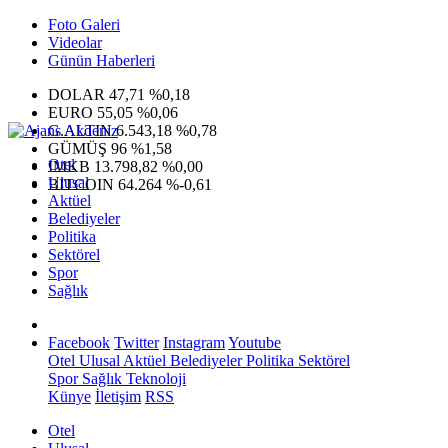
Foto Galeri
Videolar
Günün Haberleri
DOLAR
47,71
%0,18
EURO
55,05
%0,06
G.ALTIN
6.543,18
%0,78
GÜMÜŞ
96
%1,58
Otel
IMKB
13.798,82
%0,00
Ulusal
BITCOIN
64.264
%-0,61
Aktüel
Belediyeler
Politika
Sektörel
Spor
Sağlık
Facebook
Twitter
Instagram
Youtube
Otel
Ulusal
Aktüel
Belediyeler
Politika
Sektörel
Spor
Sağlık
Teknoloji
Künye
İletişim
RSS
Otel