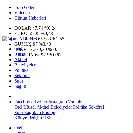
Foto Galeri
Videolar
Günün Haberleri
DOLAR
47,74
%0,24
EURO
55,25
%0,43
G.ALTIN
6.657,83
%2,55
GÜMÜŞ
97
%3,43
Otel
IMKB
13.779,39
%-0,14
Ulusal
BITCOIN
64.972
%0,82
Aktüel
Belediyeler
Politika
Sektörel
Spor
Sağlık
Facebook
Twitter
Instagram
Youtube
Otel
Ulusal
Aktüel
Belediyeler
Politika
Sektörel
Spor
Sağlık
Teknoloji
Künye
İletişim
RSS
Otel