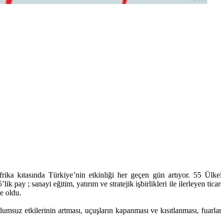
Afrika kıtasında Türkiye’nin etkinliği her geçen gün artıyor. 55 Ül
ik pay ; sanayi eğitim, yatırım ve stratejik işbirlikleri ile ilerleyen ti
e oldu.
 etkilerinin artması, uçuşların kapanması ve kısıtlanması, fuarların, i