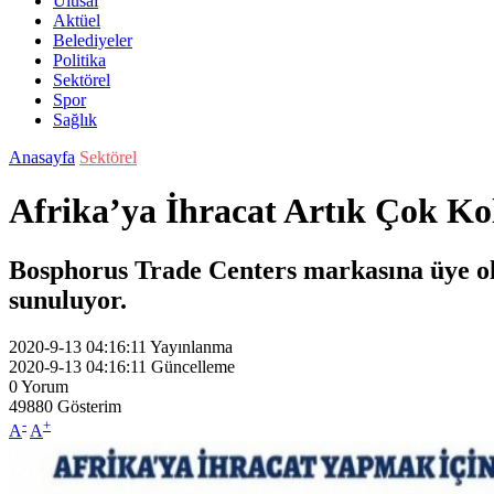
Ulusal
Aktüel
Belediyeler
Politika
Sektörel
Spor
Sağlık
Anasayfa
Sektörel
Afrika’ya İhracat Artık Çok Ko
Bosphorus Trade Centers markasına üye olan
sunuluyor.
2020-9-13 04:16:11
Yayınlanma
2020-9-13 04:16:11
Güncelleme
0
Yorum
49880
Gösterim
-
+
A
A