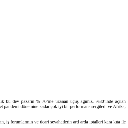
kelik bu dev pazarın % 70’ine uzanan uçuş ağımız, %80’inde açılan
caret pandemi dönemine kadar çok iyi bir performans sergiledi ve Afrika,
ş forumlarının ve ticari seyahatlerin ard arda iptalleri kara kıta ile