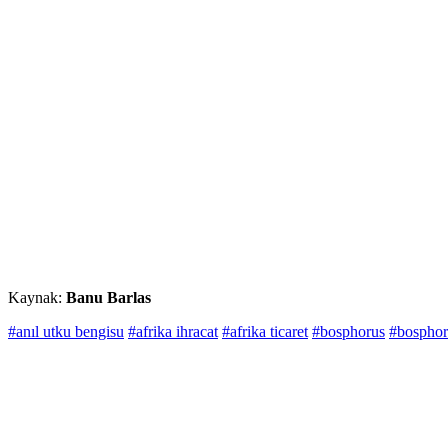
Kaynak:
Banu Barlas
#anıl utku bengisu
#afrika ihracat
#afrika ticaret
#bosphorus
#bosphoru