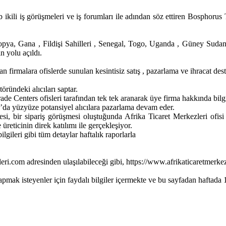
 ikili iş görüşmeleri ve iş forumları ile adından söz ettiren Bosphorus
pya, Gana , Fildişi Sahilleri , Senegal, Togo, Uganda , Güney Sudan ,
 yolu açıldı.
firmalara ofislerde sunulan kesintisiz satış , pazarlama ve ihracat deste
öründeki alıcıları saptar.
ade Centers ofisleri tarafından tek tek aranarak üye firma hakkında bilgi
a’da yüzyüze potansiyel alıcılara pazarlama devam eder.
bir sipariş görüşmesi oluştuğunda Afrika Ticaret Merkezleri ofisi üy
üreticinin direk katılımı ile gerçekleşiyor.
ilgileri gibi tüm detaylar haftalık raporlarla
leri.com adresinden ulaşılabileceği gibi, https://www.afrikaticaretmerk
yapmak isteyenler için faydalı bilgiler içermekte ve bu sayfadan haftad