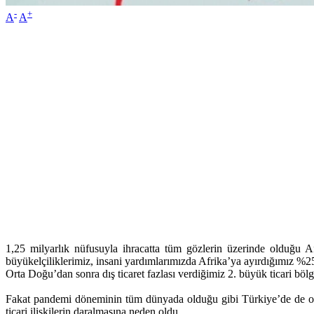
-
+
A
A
1,25 milyarlık nüfusuyla ihracatta tüm gözlerin üzerinde olduğu 
büyükelçiliklerimiz, insani yardımlarımızda Afrika’ya ayırdığımız %25’l
Orta Doğu’dan sonra dış ticaret fazlası verdiğimiz 2. büyük ticari bölg
Fakat pandemi döneminin tüm dünyada olduğu gibi Türkiye’de de olumsuz
ticari ilişkilerin daralmasına neden oldu.