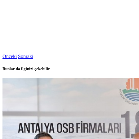
Önceki
Sonraki
Bunlar da ilginizi çekebilir