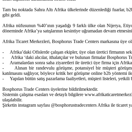
Tam bu noktada Sahra Altı Afrika ülkelerinde düzenlediği fuarlar, b2b
gibi geldi.
Afrika nüfusunun %40’ının yaşadığı 9 farklı ülke olan Nijerya, Etiyo
döneminde Afrika’ya satışlarının kesintiye uğramadan devam etmesinin
Afrika Ticaret Merkezleri, Bosphorus Trade Centers markasına üye olan 
- Afrika’daki Ofislerde çalışan ekipler, üye olan üretici firmanın sekt
- Afrika ‘daki alıcılar, ithalatçılar ve bulunan firmalar Bosphorus Tr
- Aramalardan sonra saha ziyaretleri ile üretici üye firma için Afrik
- Alınan bir randevulu görüşme, potansiyel bir müşteri görüşmesi, 
katılmasını sağlıyor, böylece kritik her görüşme online b2b yöntemi ile 
- Yapılan bütün satış pazarlama faaliyetleri, müşteri listeleri, yetkili b
Bosphorus Trade Centers üyelerine bildirilmektedir.
Sistemin çalışma esasları ve detaylı bilgilere www.afrikaticaretmerkez
ulaşılabilir.
Şirketin instagram sayfası @bosphorustradecenters Afrika ile ticaret 