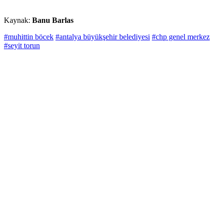
Kaynak:
Banu Barlas
#muhittin böcek
#antalya büyükşehir belediyesi
#chp genel merkez
#seyit torun