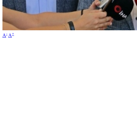
-
+
A
A