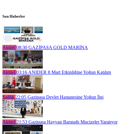
Son Haberler
Aktüel
08:30
GAZİPAŞA GOLD MARİNA
Aktüel
03:16
ANIDER 8 Mart Etkinliğine Yoğun Katılım
Sağlık
22:05
Gazipaşa Devlet Hastanesine Yoğun İlgi
Aktüel
21:53
Gazipaşa Hayvan Barınağı Mucizeler Yaratıyor