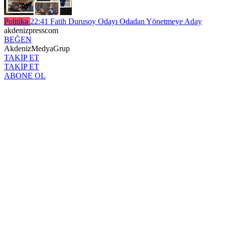
Politika
22:41
Fatih Durusoy Odayı Odadan Yönetmeye Aday
akdenizpresscom
BEĞEN
AkdenizMedyaGrup
TAKİP ET
TAKİP ET
ABONE OL