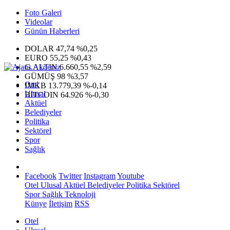
Foto Galeri
Videolar
Günün Haberleri
DOLAR
47,74
%0,25
EURO
55,25
%0,43
G.ALTIN
6.660,55
%2,59
GÜMÜŞ
98
%3,57
Otel
IMKB
13.779,39
%-0,14
Ulusal
BITCOIN
64.926
%-0,30
Aktüel
Belediyeler
Politika
Sektörel
Spor
Sağlık
Facebook
Twitter
Instagram
Youtube
Otel
Ulusal
Aktüel
Belediyeler
Politika
Sektörel
Spor
Sağlık
Teknoloji
Künye
İletişim
RSS
Otel