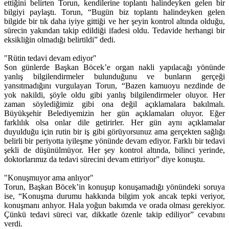
ettiğini belirten Torun, kendilerine toplantı halindeyken gelen bir
bilgiyi paylaştı. Torun, “Bugün biz toplantı halindeyken gelen
bilgide bir tık daha iyiye gittiği ve her şeyin kontrol altında olduğu,
sürecin yakından takip edildiği ifadesi oldu. Tedavide herhangi bir
eksikliğin olmadığı belirtildi” dedi.
"Rütin tedavi devam ediyor"
Son günlerde Başkan Böcek’e organ nakli yapılacağı yönünde
yanlış bilgilendirmeler bulunduğunu ve bunların gerçeği
yansıtmadığını vurgulayan Torun, “Bazen kamuoyu nezdinde de
yok nakildi, şöyle oldu gibi yanlış bilgilendirmeler oluyor. Her
zaman söylediğimiz gibi ona değil açıklamalara bakılmalı.
Büyükşehir Belediyemizin her gün açıklamaları oluyor. Eğer
farklılık olsa onlar dile getirirler. Her gün aynı açıklamalar
duyulduğu için rutin bir iş gibi görüyorsunuz ama gerçekten sağlığı
belirli bir periyotta iyileşme yönünde devam ediyor. Farklı bir tedavi
şekli de düşünülmüyor. Her şey kontrol altında, bilinci yerinde,
doktorlarımız da tedavi sürecini devam ettiriyor” diye konuştu.
"Konuşmuyor ama anlıyor"
Torun, Başkan Böcek’in konuşup konuşamadığı yönündeki soruya
ise, “Konuşma durumu hakkında bilgim yok ancak tepki veriyor,
konuşmanı anlıyor. Hala yoğun bakımda ve orada olması gerekiyor.
Çünkü tedavi süreci var, dikkatle özenle takip ediliyor” cevabını
verdi.