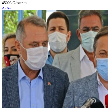
45008
Gösterim
-
+
A
A