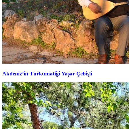
Akdeniz’in Türkümatiği Yaşar Çebişli