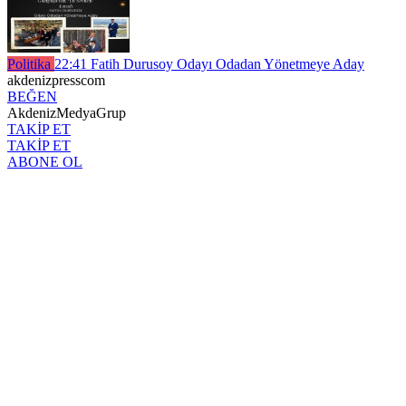
Politika
22:41
Fatih Durusoy Odayı Odadan Yönetmeye Aday
akdenizpresscom
BEĞEN
AkdenizMedyaGrup
TAKİP ET
TAKİP ET
ABONE OL