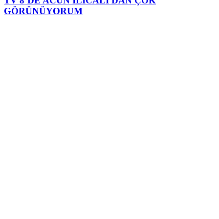
TV 8’DE ACUN ILICALI'DAN ÇOK
GÖRÜNÜYORUM