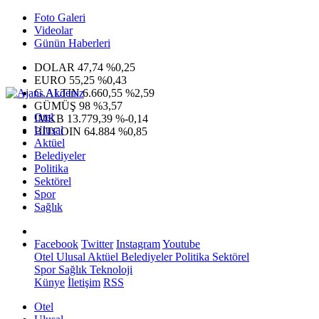
Foto Galeri
Videolar
Günün Haberleri
DOLAR
47,74
%0,25
EURO
55,25
%0,43
G.ALTIN
6.660,55
%2,59
GÜMÜŞ
98
%3,57
Otel
IMKB
13.779,39
%-0,14
Ulusal
BITCOIN
64.884
%0,85
Aktüel
Belediyeler
Politika
Sektörel
Spor
Sağlık
Facebook
Twitter
Instagram
Youtube
Otel
Ulusal
Aktüel
Belediyeler
Politika
Sektörel
Spor
Sağlık
Teknoloji
Künye
İletişim
RSS
Otel