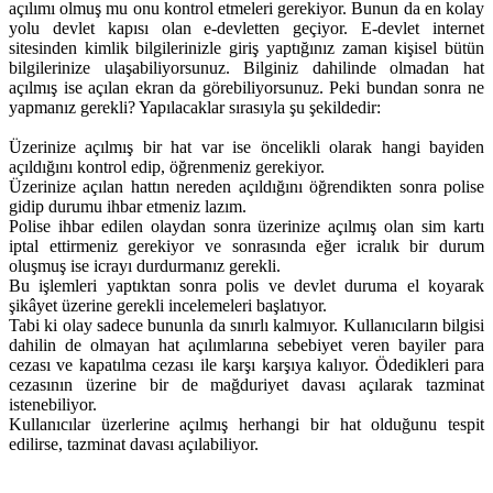
açılımı olmuş mu onu kontrol etmeleri gerekiyor. Bunun da en kolay
yolu devlet kapısı olan e-devletten geçiyor. E-devlet internet
sitesinden kimlik bilgilerinizle giriş yaptığınız zaman kişisel bütün
bilgilerinize ulaşabiliyorsunuz. Bilginiz dahilinde olmadan hat
açılmış ise açılan ekran da görebiliyorsunuz. Peki bundan sonra ne
yapmanız gerekli? Yapılacaklar sırasıyla şu şekildedir:
Üzerinize açılmış bir hat var ise öncelikli olarak hangi bayiden
açıldığını kontrol edip, öğrenmeniz gerekiyor.
Üzerinize açılan hattın nereden açıldığını öğrendikten sonra polise
gidip durumu ihbar etmeniz lazım.
Polise ihbar edilen olaydan sonra üzerinize açılmış olan sim kartı
iptal ettirmeniz gerekiyor ve sonrasında eğer icralık bir durum
oluşmuş ise icrayı durdurmanız gerekli.
Bu işlemleri yaptıktan sonra polis ve devlet duruma el koyarak
şikâyet üzerine gerekli incelemeleri başlatıyor.
Tabi ki olay sadece bununla da sınırlı kalmıyor. Kullanıcıların bilgisi
dahilin de olmayan hat açılımlarına sebebiyet veren bayiler para
cezası ve kapatılma cezası ile karşı karşıya kalıyor. Ödedikleri para
cezasının üzerine bir de mağduriyet davası açılarak tazminat
istenebiliyor.
Kullanıcılar üzerlerine açılmış herhangi bir hat olduğunu tespit
edilirse, tazminat davası açılabiliyor.