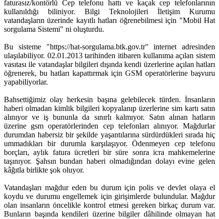
faturasız/kontörlü Cep telefonu hattı ve kaçak cep telefonlarının
kullanıldığı biliniyor. Bilgi Teknolojileri İletişim Kurumu
vatandaşların üzerinde kayıtlı hatları öğrenebilmesi için "Mobil Hat
sorgulama Sistemi" ni oluşturdu.
Bu sisteme "https://hat-sorgulama.btk.gov.tr" internet adresinden
ulaşılabiliyor. 02.01.2013 tarihinden itibaren kullanıma açılan sistem
vasıtası ile vatandaşlar bilgileri dışında kendi üzerlerine açılan hatları
öğrenerek, bu hatları kapattırmak için GSM operatörlerine başvuru
yapabiliyorlar.
Bahsettiğimiz olay herkesin başına gelebilecek türden. İnsanların
haberi olmadan kimlik bilgileri kopyalanıp üzerlerine sim kartı satın
alınıyor ve iş bununla da sınırlı kalmıyor. Satın alınan hatların
üzerine gsm operatörlerinden cep telefonları alınıyor. Mağdurlar
durumdan habersiz bir şekilde yaşantılarına sürdürdükleri sırada hiç
ummadıkları bir durumla karşılaşıyor. Ödenmeyen cep telefonu
borçları, aylık fatura ücretleri bir süre sonra icra mahkemelerine
taşınıyor. Şahsın bundan haberi olmadığından dolayı evine gelen
kâğıtla birlikte şok oluyor.
Vatandaşları mağdur eden bu durum için polis ve devlet olaya el
koydu ve durumu engellemek için girişimlerde bulundular. Mağdur
olan insanların öncelikle kontrol etmesi gereken birkaç durum var.
Bunların başında kendileri üzerine bilgiler dâhilinde olmayan hat