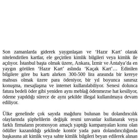
Son zamanlarda giderek yaygınlaşan ve ‘Hazır Kart’ olarak
nitelendirilen kartlar, ele geçirilen kimlik bilgileri veya kimlik ile
açılıyor. İstanbul başta olmak üzere, Ankara, İzmir ve Antalya’da en
yaygın görülen ‘Hazır Kart’ aslında ‘Kaçak Kart’… Edinilen
bilgilere göre bu kartı alırken 300-500 lira arasında bir kereye
mahsus olmak üzere para ödeniyor, bir yıl boyunca sınırsız
konuşma, mesajlaşma ve internet kullanılabiliyor. Senesi dolunca
fatura bedeli öder gibi yeniden aynı meblağ ödenmezse hat kesiliyor,
ödeme yapıldığı sürece de aynı şekilde illegal kullanılmaya devam
ediliyor.
Ülke genelinde çok sayıda mağduru bulunan bu dolandırıcılık
olaylarında şüphelilerin değişik resmi unvanlar kullanarak veya
farklı firmaların promosyon amaçlı yaptığı kampanyaları konu olan
ödüller kazanıldığı şeklinde kontör yada para dolandırıcılığında
başkasına ait kimlik veya sahte kimlik bilgileri beyan edilerek alınan