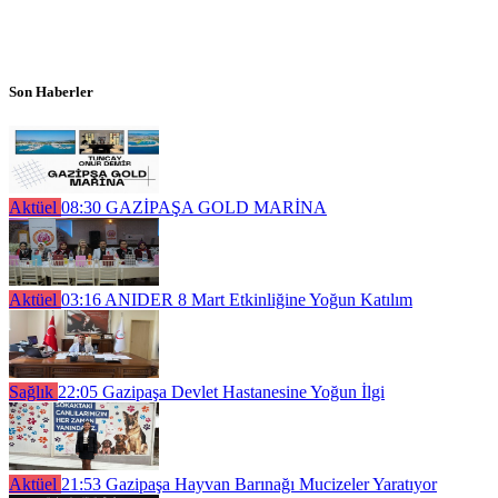
Son Haberler
Aktüel
08:30
GAZİPAŞA GOLD MARİNA
Aktüel
03:16
ANIDER 8 Mart Etkinliğine Yoğun Katılım
Sağlık
22:05
Gazipaşa Devlet Hastanesine Yoğun İlgi
Aktüel
21:53
Gazipaşa Hayvan Barınağı Mucizeler Yaratıyor