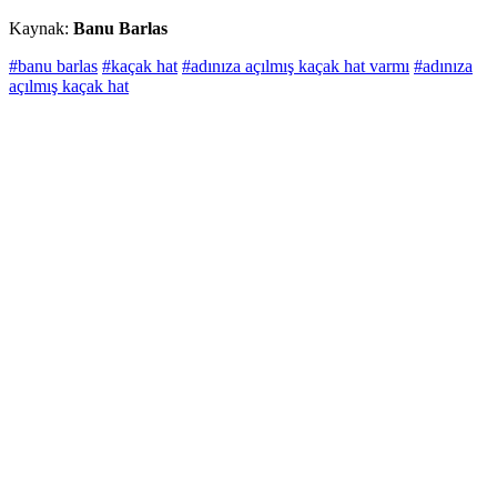
Kaynak:
Banu Barlas
#banu barlas
#kaçak hat
#adınıza açılmış kaçak hat varmı
#adınıza
açılmış kaçak hat