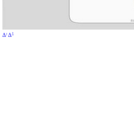
-
+
A
A