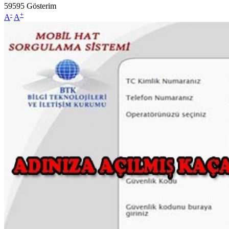
59595
Gösterim
-
+
A
A