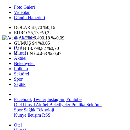
Foto Galeri
Videolar
Günün Haberleri
DOLAR
47,70
%0,16
EURO
55,13
%0,22
G.ALTIN
6.490,18
%-0,09
GÜMÜŞ
94
%0,05
Otel
IMKB
13.798,82
%0,70
Ulusal
BITCOIN
64.463
%-0,47
Aktüel
Belediyeler
Politika
Sektörel
Spor
Sağlık
Facebook
Twitter
Instagram
Youtube
Otel
Ulusal
Aktüel
Belediyeler
Politika
Sektörel
Spor
Sağlık
Teknoloji
Künye
İletişim
RSS
Otel