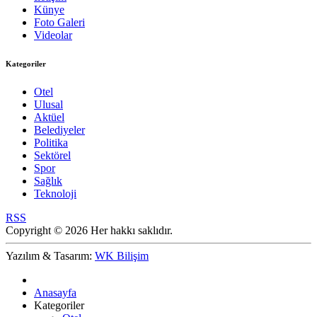
Künye
Foto Galeri
Videolar
Kategoriler
Otel
Ulusal
Aktüel
Belediyeler
Politika
Sektörel
Spor
Sağlık
Teknoloji
RSS
Copyright © 2026 Her hakkı saklıdır.
Yazılım & Tasarım:
WK Bilişim
Anasayfa
Kategoriler