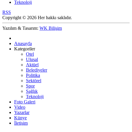
Teknoloji
RSS
Copyright © 2026 Her hakkı saklıdır.
Yazılım & Tasarım:
WK Bilişim
Anasayfa
Kategoriler
Otel
Ulusal
Aktüel
Belediyeler
Politika
Sektörel
Spor
Sağlık
Teknoloji
Foto Galeri
Video
Yazarlar
Künye
İletişim