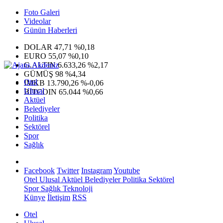
Foto Galeri
Videolar
Günün Haberleri
DOLAR
47,71
%0,18
EURO
55,07
%0,10
G.ALTIN
6.633,26
%2,17
GÜMÜŞ
98
%4,34
Otel
IMKB
13.790,26
%-0,06
Ulusal
BITCOIN
65.044
%0,66
Aktüel
Belediyeler
Politika
Sektörel
Spor
Sağlık
Facebook
Twitter
Instagram
Youtube
Otel
Ulusal
Aktüel
Belediyeler
Politika
Sektörel
Spor
Sağlık
Teknoloji
Künye
İletişim
RSS
Otel