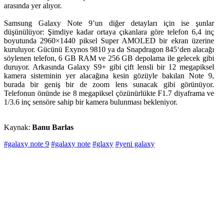
arasında yer alıyor.
Samsung Galaxy Note 9’un diğer detayları için ise şunlar
düşünülüyor: Şimdiye kadar ortaya çıkanlara göre telefon 6,4 inç
boyutunda 2960×1440 piksel Super AMOLED bir ekran üzerine
kuruluyor. Gücünü Exynos 9810 ya da Snapdragon 845‘den alacağı
söylenen telefon, 6 GB RAM ve 256 GB depolama ile gelecek gibi
duruyor. Arkasında Galaxy S9+ gibi çift lensli bir 12 megapiksel
kamera sisteminin yer alacağına kesin gözüyle bakılan Note 9,
burada bir geniş bir de zoom lens sunacak gibi görünüyor.
Telefonun önünde ise 8 megapiksel çözünürlükte F1.7 diyaframa ve
1/3.6 inç sensöre sahip bir kamera bulunması bekleniyor.
Kaynak:
Banu Barlas
#galaxy note 9
#galaxy note
#glaxy
#yeni galaxy