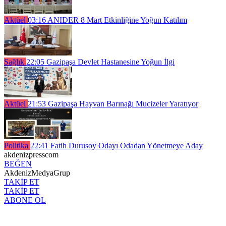
Aktüel
03:16
ANIDER 8 Mart Etkinliğine Yoğun Katılım
Sağlık
22:05
Gazipaşa Devlet Hastanesine Yoğun İlgi
Aktüel
21:53
Gazipaşa Hayvan Barınağı Mucizeler Yaratıyor
Politika
22:41
Fatih Durusoy Odayı Odadan Yönetmeye Aday
akdenizpresscom
BEĞEN
AkdenizMedyaGrup
TAKİP ET
TAKİP ET
ABONE OL