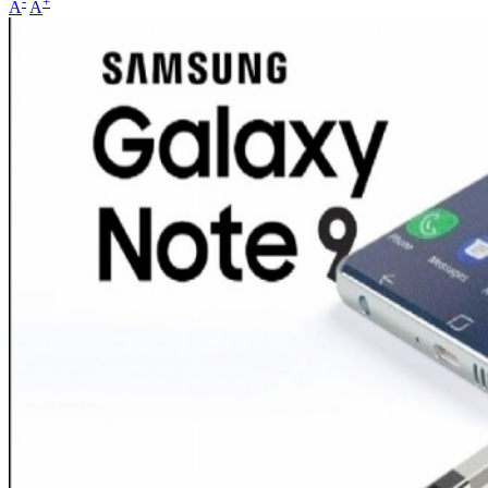
-
+
A
A