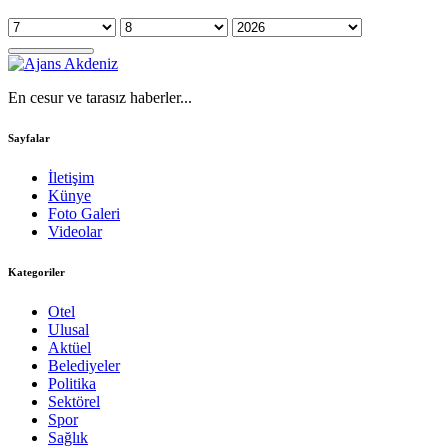
En cesur ve tarasız haberler...
Sayfalar
İletişim
Künye
Foto Galeri
Videolar
Kategoriler
Otel
Ulusal
Aktüel
Belediyeler
Politika
Sektörel
Spor
Sağlık