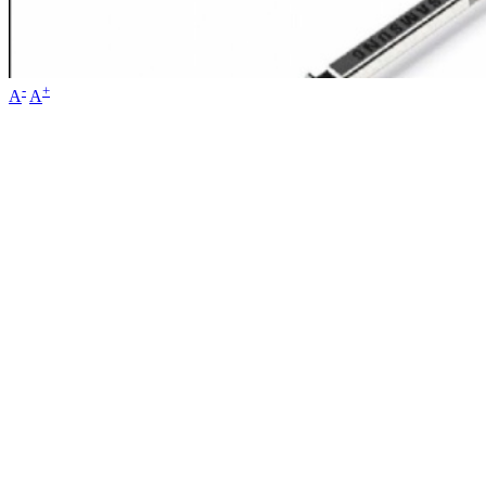
-
+
A
A