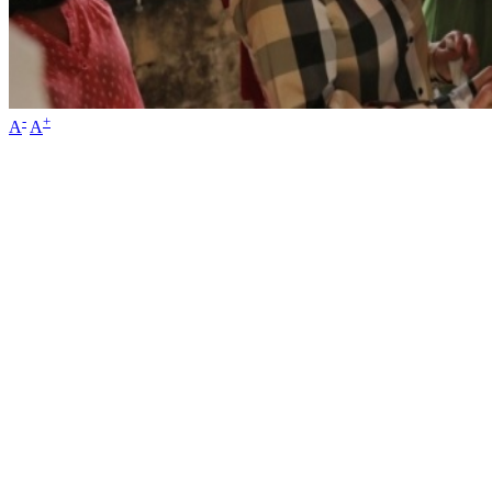
-
+
A
A