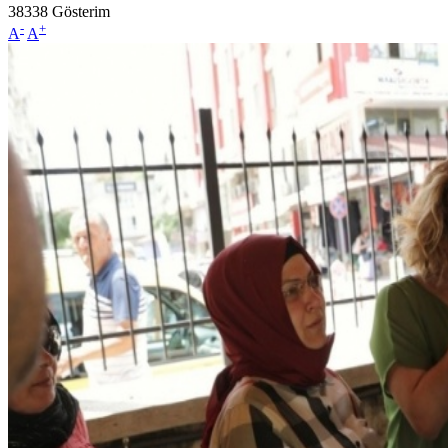
38338
Gösterim
-
+
A
A