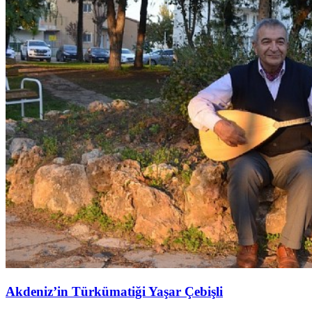
Akdeniz’in Türkümatiği Yaşar Çebişli