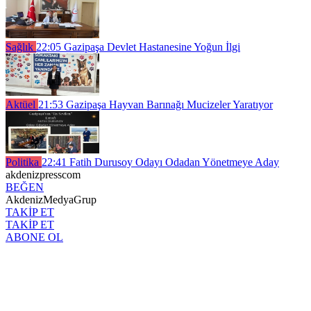
Sağlık
22:05
Gazipaşa Devlet Hastanesine Yoğun İlgi
Aktüel
21:53
Gazipaşa Hayvan Barınağı Mucizeler Yaratıyor
Politika
22:41
Fatih Durusoy Odayı Odadan Yönetmeye Aday
akdenizpresscom
BEĞEN
AkdenizMedyaGrup
TAKİP ET
TAKİP ET
ABONE OL