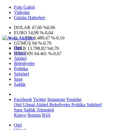
Foto Galeri
Videolar
Günün Haberleri
DOLAR
47,60
%0,06
EURO
54,99
%-0,04
G.ALTIN
6.489,47
%-0,10
GÜMÜŞ
94
%-0,70
Otel
IMKB
13.798,82
%0,70
Ulusal
BITCOIN
64.461
%-0,67
Aktüel
Belediyeler
Politika
Sektörel
Spor
Sağlık
Facebook
Twitter
Instagram
Youtube
Otel
Ulusal
Aktüel
Belediyeler
Politika
Sektörel
Spor
Sağlık
Teknoloji
Künye
İletişim
RSS
Otel