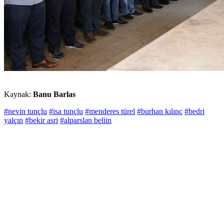
Kaynak:
Banu Barlas
#nevin tunçlu
#isa tunçlu
#menderes türel
#burhan kılınç
#bedri
yalçın
#bekir asri
#alparslan beliin