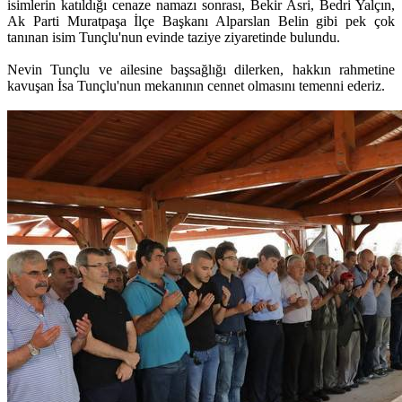
isimlerin katıldığı cenaze namazı sonrası, Bekir Asri, Bedri Yalçın,
Ak Parti Muratpaşa İlçe Başkanı Alparslan Belin gibi pek çok
tanınan isim Tunçlu'nun evinde taziye ziyaretinde bulundu.
Nevin Tunçlu ve ailesine başsağlığı dilerken, hakkın rahmetine
kavuşan İsa Tunçlu'nun mekanının cennet olmasını temenni ederiz.