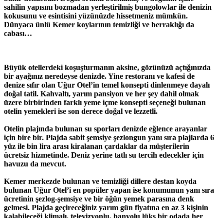
sahilin yapısını bozmadan yerleştirilmiş bungolowlar ile denizin
kokusunu ve esintisini yüzünüzde hissetmeniz mümkün.
Dünyaca ünlü Kemer koylarının temizliği ve berraklığı da
cabası…
Büyük otellerdeki koşuşturmanın aksine, gözünüzü açtığınızda
bir ayağınız neredeyse denizde. Yine restoranı ve kafesi de
denize sıfır olan Uğur Otel’in temel konsepti dinlenmeye dayalı
doğal tatil. Kahvaltı, yarım pansiyon ve her şey dahil olmak
üzere birbirinden farklı yeme içme konsepti seçeneği bulunan
otelin yemekleri ise son derece doğal ve lezzetli.
Otelin plajında bulunan su sporları denizde eğlence arayanlar
için bire bir. Plajda sabit şemsiye şezlongun yanı sıra plajlarda 6
yüz ile bin lira arası kiralanan çardaklar da müşterilerin
ücretsiz hizmetinde. Deniz yerine tatlı su tercih edecekler için
havuzu da mevcut.
Kemer merkezde bulunan ve temizliği dillere destan koyda
bulunan Uğur Otel’i en popüler yapan ise konumunun yanı sıra
ücretinin şezlog-şemsiye ve bir öğün yemek parasına denk
gelmesi. Plajda geçireceğiniz yarım gün fiyatına en az 3 kişinin
kalabileceği klimalı, televizyonlu, banyolu lüks bir odada her