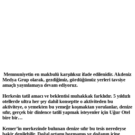
Memnuniyetin en makbulü karşılıksız ifade edilenidir. Akdeniz
Medya Grup olarak, gezdiğimiz, gördüğümüz yerleri tavsiye
amaçlı yayınlamaya devam ediyoruz.
Herkesin tatil amacı ve beklentisi muhakkak farklıdır. 5 yıldızlı
otellerde ultra her şey dahil konseptte o aktiviteden bu
aktiviteye, o yemekten bu yemeğe koşmaktan yorulanlar, denize
sıfır, gerçek bir dinlence tatili yapmak isteyenler için Uğur Otel
bire bir…
Kemer’in merkezinde bulunan denize sıfır bu tesis neredeyse
bakir denilebilir. Doğal ortamı bozmamış ve doğanın içine