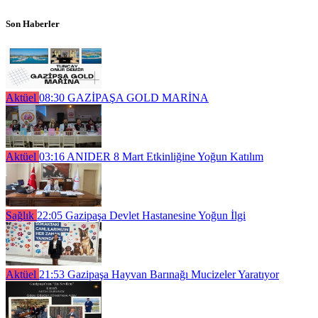
Son Haberler
Aktüel
08:30
GAZİPAŞA GOLD MARİNA
Aktüel
03:16
ANIDER 8 Mart Etkinliğine Yoğun Katılım
Sağlık
22:05
Gazipaşa Devlet Hastanesine Yoğun İlgi
Aktüel
21:53
Gazipaşa Hayvan Barınağı Mucizeler Yaratıyor