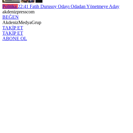
Politika
22:41
Fatih Durusoy Odayı Odadan Yönetmeye Aday
akdenizpresscom
BEĞEN
AkdenizMedyaGrup
TAKİP ET
TAKİP ET
ABONE OL