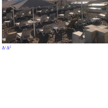
-
+
A
A