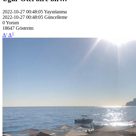
2022-10-27 00:48:05
Yayınlanma
2022-10-27 00:48:05
Güncelleme
0
Yorum
18647
Gösterim
-
+
A
A