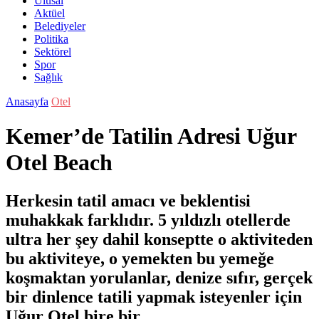
Ulusal
Aktüel
Belediyeler
Politika
Sektörel
Spor
Sağlık
Anasayfa
Otel
Kemer’de Tatilin Adresi Uğur
Otel Beach
Herkesin tatil amacı ve beklentisi
muhakkak farklıdır. 5 yıldızlı otellerde
ultra her şey dahil konseptte o aktiviteden
bu aktiviteye, o yemekten bu yemeğe
koşmaktan yorulanlar, denize sıfır, gerçek
bir dinlence tatili yapmak isteyenler için
Uğur Otel bire bir…