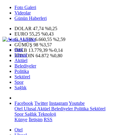
Foto Galeri
Videolar
Günün Haberleri
DOLAR
47,74
%0,25
EURO
55,25
%0,43
G.ALTIN
6.660,55
%2,59
GÜMÜŞ
98
%3,57
Otel
IMKB
13.779,39
%-0,14
Ulusal
BITCOIN
64.872
%0,80
Aktüel
Belediyeler
Politika
Sektörel
Spor
Sağlık
Facebook
Twitter
Instagram
Youtube
Otel
Ulusal
Aktüel
Belediyeler
Politika
Sektörel
Spor
Sağlık
Teknoloji
Künye
İletişim
RSS
Otel