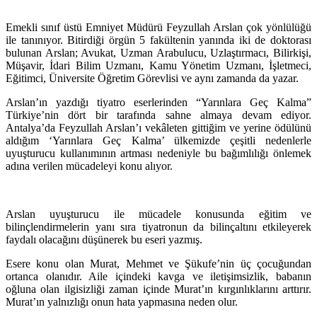
Emekli sınıf üstü Emniyet Müdürü Feyzullah Arslan çok yönlülüğü
ile tanınıyor. Bitirdiği örgün 5 fakültenin yanında iki de doktorası
bulunan Arslan; Avukat, Uzman Arabulucu, Uzlaştırmacı, Bilirkişi,
Müşavir, İdari Bilim Uzmanı, Kamu Yönetim Uzmanı, İşletmeci,
Eğitimci, Üniversite Öğretim Görevlisi ve aynı zamanda da yazar.
Arslan’ın yazdığı tiyatro eserlerinden “Yarınlara Geç Kalma”
Türkiye’nin dört bir tarafında sahne almaya devam ediyor.
Antalya’da Feyzullah Arslan’ı vekâleten gittiğim ve yerine ödülünü
aldığım ‘Yarınlara Geç Kalma’ ülkemizde çeşitli nedenlerle
uyuşturucu kullanımının artması nedeniyle bu bağımlılığı önlemek
adına verilen mücadeleyi konu alıyor.
Arslan uyuşturucu ile mücadele konusunda eğitim ve
bilinçlendirmelerin yanı sıra tiyatronun da bilinçaltını etkileyerek
faydalı olacağını düşünerek bu eseri yazmış.
Esere konu olan Murat, Mehmet ve Şükufe’nin üç çocuğundan
ortanca olanıdır. Aile içindeki kavga ve iletişimsizlik, babanın
oğluna olan ilgisizliği zaman içinde Murat’ın kırgınlıklarını arttırır.
Murat’ın yalnızlığı onun hata yapmasına neden olur.