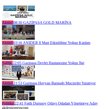
Aktüel
08:30
GAZİPAŞA GOLD MARİNA
Aktüel
03:16
ANIDER 8 Mart Etkinliğine Yoğun Katılım
Sağlık
22:05
Gazipaşa Devlet Hastanesine Yoğun İlgi
Aktüel
21:53
Gazipaşa Hayvan Barınağı Mucizeler Yaratıyor
Politika
22:41
Fatih Durusoy Odayı Odadan Yönetmeye Aday
akdenizpresscom