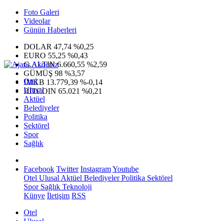
Foto Galeri
Videolar
Günün Haberleri
DOLAR
47,74
%0,25
EURO
55,25
%0,43
G.ALTIN
6.660,55
%2,59
GÜMÜŞ
98
%3,57
Otel
IMKB
13.779,39
%-0,14
Ulusal
BITCOIN
65.021
%0,21
Aktüel
Belediyeler
Politika
Sektörel
Spor
Sağlık
Facebook
Twitter
Instagram
Youtube
Otel
Ulusal
Aktüel
Belediyeler
Politika
Sektörel
Spor
Sağlık
Teknoloji
Künye
İletişim
RSS
Otel