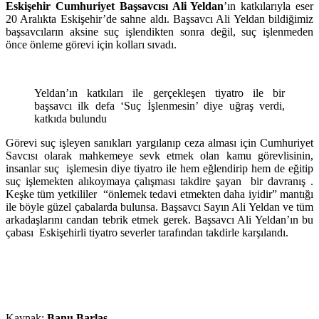
Eskişehir Cumhuriyet Başsavcısı Ali Yeldan
’ın katkılarıyla eser
20 Aralıkta Eskişehir’de sahne aldı. Başsavcı Ali Yeldan bildiğimiz
başsavcıların aksine suç işlendikten sonra değil, suç işlenmeden
önce önleme görevi için kolları sıvadı.
Yeldan’ın katkıları ile gerçekleşen tiyatro ile bir
başsavcı ilk defa ‘Suç İşlenmesin’ diye uğraş verdi,
katkıda bulundu
Görevi suç işleyen sanıkları yargılanıp ceza alması için Cumhuriyet
Savcısı olarak mahkemeye sevk etmek olan kamu görevlisinin,
insanlar suç işlemesin diye tiyatro ile hem eğlendirip hem de eğitip
suç işlemekten alıkoymaya çalışması takdire şayan bir davranış .
Keşke tüm yetkililer “önlemek tedavi etmekten daha iyidir” mantığı
ile böyle güzel çabalarda bulunsa. Başsavcı Sayın Ali Yeldan ve tüm
arkadaşlarını candan tebrik etmek gerek. Başsavcı Ali Yeldan’ın bu
çabası Eskişehirli tiyatro severler tarafından takdirle karşılandı.
Kaynak:
Banu Barlas