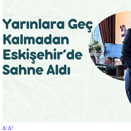
-
+
A
A