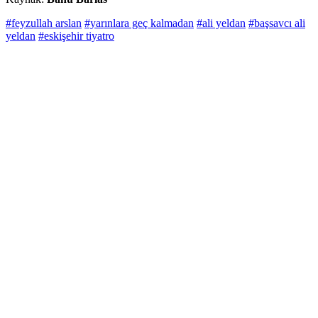
#feyzullah arslan
#yarınlara geç kalmadan
#ali yeldan
#başsavcı ali
yeldan
#eskişehir tiyatro