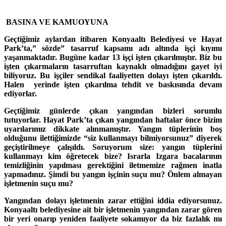
BASINA VE KAMUOYUNA
Geçtiğimiz aylardan itibaren Konyaaltı Belediyesi ve Hayat
Park’ta,” sözde” tasarruf kapsamı adı altında işçi kıyımı
yaşanmaktadır. Bugüne kadar 13 işçi işten çıkarılmıştır. Biz bu
işten çıkarmaların tasarruftan kaynaklı olmadığını gayet iyi
biliyoruz. Bu işçiler sendikal faaliyetten dolayı işten çıkarıldı.
Halen yerinde işten çıkarılma tehdit ve baskısında devam
ediyorlar.
Geçtiğimiz günlerde çıkan yangından bizleri sorumlu
tutuyorlar. Hayat Park’ta çıkan yangından haftalar önce bizim
uyarılarımız dikkate alınmamıştır. Yangın tüplerinin boş
olduğunu ilettiğimizde “siz kullanmayı bilmiyorsunuz” diyerek
geçiştirilmeye çalışıldı. Soruyorum size: yangın tüplerini
kullanmayı kim öğretecek bize? Israrla Izgara bacalarının
temizliğinin yapılması gerektiğini iletmemize rağmen inatla
yapmadınız. Şimdi bu yangın işçinin suçu mu? Önlem almayan
işletmenin suçu mu?
Yangından dolayı işletmenin zarar ettiğini iddia ediyorsunuz.
Konyaaltı belediyesine ait bir işletmenin yangından zarar gören
bir yeri onarıp yeniden faaliyete sokamıyor da biz fazlalık mı