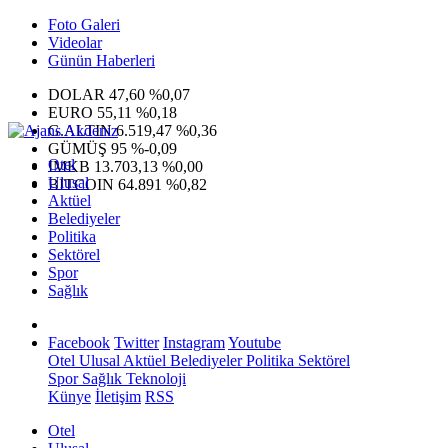
Foto Galeri
Videolar
Günün Haberleri
DOLAR
47,60
%0,07
EURO
55,11
%0,18
G.ALTIN
6.519,47
%0,36
GÜMÜŞ
95
%-0,09
Otel
IMKB
13.703,13
%0,00
Ulusal
BITCOIN
64.891
%0,82
Aktüel
Belediyeler
Politika
Sektörel
Spor
Sağlık
Facebook
Twitter
Instagram
Youtube
Otel
Ulusal
Aktüel
Belediyeler
Politika
Sektörel
Spor
Sağlık
Teknoloji
Künye
İletişim
RSS
Otel