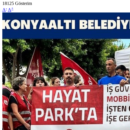
18125
Gösterim
-
+
A
A