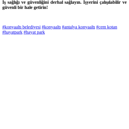
İş sağlığı ve güvenliğini derhal sağlayın. İşyerini çalışılabilir ve
güvenli bir hale getirin!
#konyaaltı belediyesi
#konyaaltı
#antalya konyaaltı
#cem kotan
#hayatpark
#hayat park