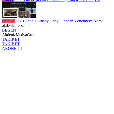
Politika
22:41
Fatih Durusoy Odayı Odadan Yönetmeye Aday
akdenizpresscom
BEĞEN
AkdenizMedyaGrup
TAKİP ET
TAKİP ET
ABONE OL