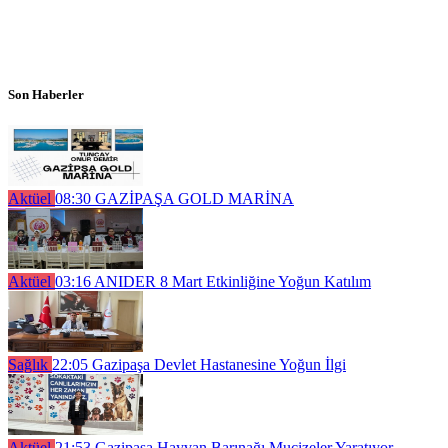
Son Haberler
Aktüel
08:30
GAZİPAŞA GOLD MARİNA
Aktüel
03:16
ANIDER 8 Mart Etkinliğine Yoğun Katılım
Sağlık
22:05
Gazipaşa Devlet Hastanesine Yoğun İlgi
Aktüel
21:53
Gazipaşa Hayvan Barınağı Mucizeler Yaratıyor