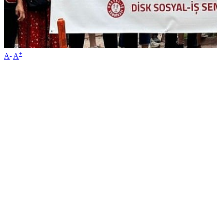
-
+
A
A