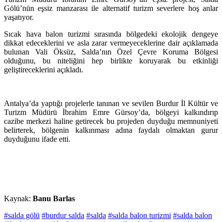
Gölü’nün eşsiz manzarası ile alternatif turizm severlere hoş anlar
yaşatıyor.
Sıcak hava balon turizmi sırasında bölgedeki ekolojik dengeye
dikkat edeceklerini ve asla zarar vermeyeceklerine dair açıklamada
bulunan Vali Öksüz, Salda’nın Özel Çevre Koruma Bölgesi
olduğunu, bu niteliğini hep birlikte koruyarak bu etkinliği
geliştireceklerini açıkladı.
Antalya’da yaptığı projelerle tanınan ve sevilen Burdur İl Kültür ve
Turizm Müdürü İbrahim Emre Gürsoy’da, bölgeyi kalkındırıp
cazibe merkezi haline getirecek bu projeden duyduğu memnuniyeti
belirterek, bölgenin kalkınması adına faydalı olmaktan gurur
duyduğunu ifade etti.
Kaynak:
Banu Barlas
#salda gölü
#burdur salda
#salda
#salda balon turizmi
#salda balon