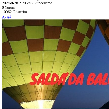
2024-8-28 21:05:48
Güncelleme
0
Yorum
10962
Gösterim
-
+
A
A