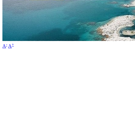
-
+
A
A