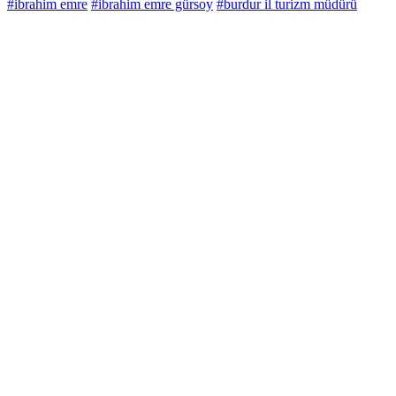
#ibrahim emre
#ibrahim emre gürsoy
#burdur il turizm müdürü