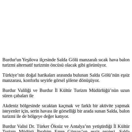
Burdur'un Yeşilova ilçesinde Salda Gölü manzaralı sıcak hava balon
turizmi alternatif turizmin öncüsü olacak gibi görünüyor.
Türkiye’nin doğal harikaları arasında bulunan Salda Gölü’nün eşsiz
manzarası, konforlu seyirle görsel şölene dönüşüyor.
Burdur Valiliği ve Burdur İl Kültür Turizm Müdürlüğü’nün uzun
süren çabaları ile
Akdeniz bölgesinde sıcaktan kaçmak ve farklı bir aktivite yapmak
isteyenler için, serin havası ile görselliği bir arada sunan Salda, balon
turizmi ile de bölgeye değer katıyor.
Burdur Valisi Dr. Türker Öksüz ve Antalya’nn yetiştirdiği İl Kültür
Turizm Müdürü İbrahim Emre Gürsoy’un eşsiz projesi, Salda