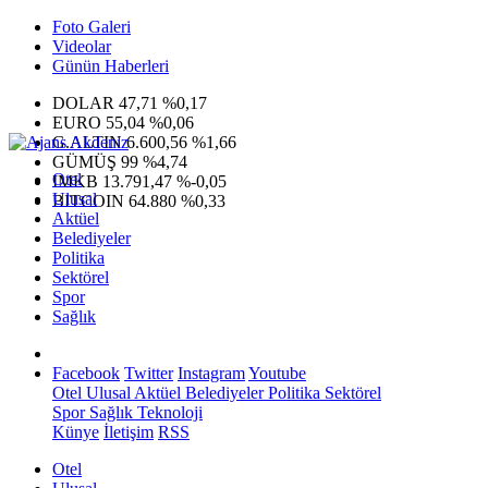
Foto Galeri
Videolar
Günün Haberleri
DOLAR
47,71
%0,17
EURO
55,04
%0,06
G.ALTIN
6.600,56
%1,66
GÜMÜŞ
99
%4,74
Otel
IMKB
13.791,47
%-0,05
Ulusal
BITCOIN
64.880
%0,33
Aktüel
Belediyeler
Politika
Sektörel
Spor
Sağlık
Facebook
Twitter
Instagram
Youtube
Otel
Ulusal
Aktüel
Belediyeler
Politika
Sektörel
Spor
Sağlık
Teknoloji
Künye
İletişim
RSS
Otel