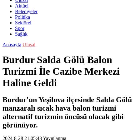
Ulusal
Aktüel
Belediyeler
Politika
Sektörel
Spor
Sağlık
Anasayfa
Ulusal
Burdur Salda Gölü Balon
Turizmi İle Cazibe Merkezi
Haline Geldi
Burdur'un Yeşilova ilçesinde Salda Gölü
manzaralı sıcak hava balon turizmi
alternatif turizmin öncüsü olacak gibi
görünüyor.
2024-8-28 21:05:48
Yayınlanma