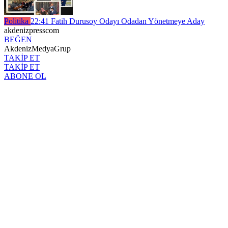
Politika
22:41
Fatih Durusoy Odayı Odadan Yönetmeye Aday
akdenizpresscom
BEĞEN
AkdenizMedyaGrup
TAKİP ET
TAKİP ET
ABONE OL