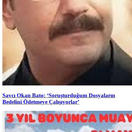
Savcı Okan Bato: ‘Soruşturduğum Dosyaların
Bedelini Ödetmeye Çalışıyorlar’