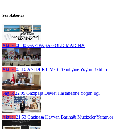
Son Haberler
Aktüel
08:30
GAZİPAŞA GOLD MARİNA
Aktüel
03:16
ANIDER 8 Mart Etkinliğine Yoğun Katılım
Sağlık
22:05
Gazipaşa Devlet Hastanesine Yoğun İlgi
Aktüel
21:53
Gazipaşa Hayvan Barınağı Mucizeler Yaratıyor