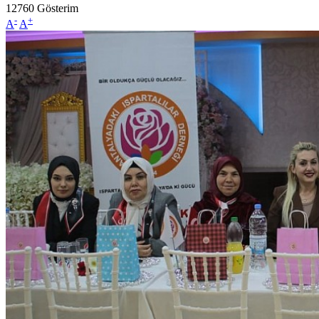
12760
Gösterim
-
+
A
A