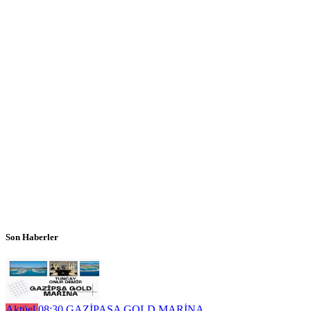
Son Haberler
Aktüel
08:30
GAZİPAŞA GOLD MARİNA