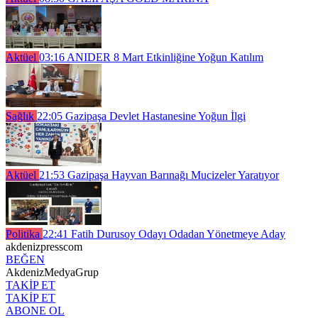
Aktüel
03:16
ANIDER 8 Mart Etkinliğine Yoğun Katılım
Sağlık
22:05
Gazipaşa Devlet Hastanesine Yoğun İlgi
Aktüel
21:53
Gazipaşa Hayvan Barınağı Mucizeler Yaratıyor
Politika
22:41
Fatih Durusoy Odayı Odadan Yönetmeye Aday
akdenizpresscom
BEĞEN
AkdenizMedyaGrup
TAKİP ET
TAKİP ET
ABONE OL