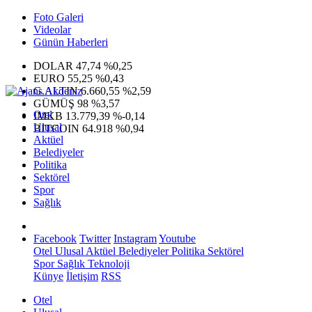
Foto Galeri
Videolar
Günün Haberleri
DOLAR
47,74
%0,25
EURO
55,25
%0,43
G.ALTIN
6.660,55
%2,59
GÜMÜŞ
98
%3,57
Otel
IMKB
13.779,39
%-0,14
Ulusal
BITCOIN
64.918
%0,94
Aktüel
Belediyeler
Politika
Sektörel
Spor
Sağlık
Facebook
Twitter
Instagram
Youtube
Otel
Ulusal
Aktüel
Belediyeler
Politika
Sektörel
Spor
Sağlık
Teknoloji
Künye
İletişim
RSS
Otel