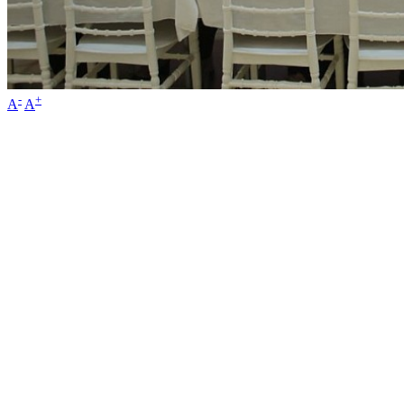
-
+
A
A