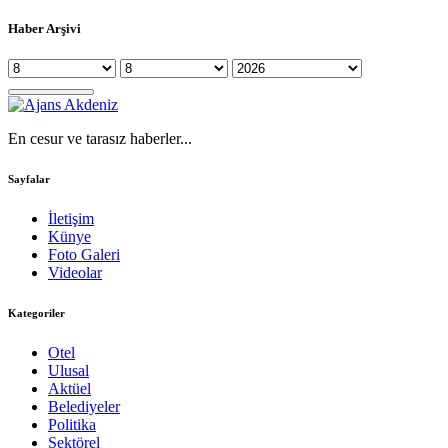
Haber Arşivi
En cesur ve tarasız haberler...
Sayfalar
İletişim
Künye
Foto Galeri
Videolar
Kategoriler
Otel
Ulusal
Aktüel
Belediyeler
Politika
Sektörel