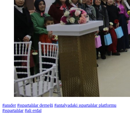
#anıder
#ıspartalılar derneği
#antalyadaki ıspartalılar platformu
#ıspartalılar
#ali erdal