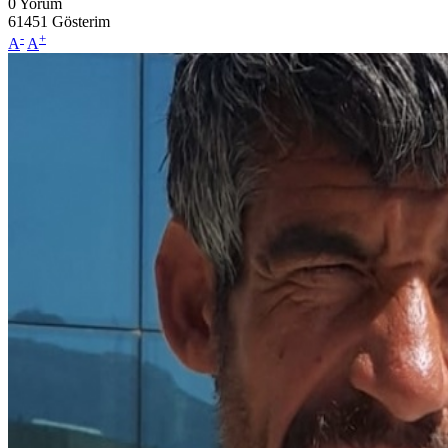
0
Yorum
61451
Gösterim
-
+
A
A