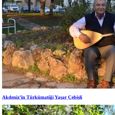
Akdeniz’in Türkümatiği Yaşar Çebişli