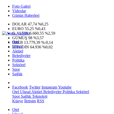
Foto Galeri
Videolar
Günün Haberleri
DOLAR
47,74
%0,25
EURO
55,25
%0,43
G.ALTIN
6.660,55
%2,59
GÜMÜŞ
98
%3,57
Otel
IMKB
13.779,39
%-0,14
Ulusal
BITCOIN
64.936
%0,02
Aktüel
Belediyeler
Politika
Sektörel
Spor
Sağlık
Facebook
Twitter
Instagram
Youtube
Otel
Ulusal
Aktüel
Belediyeler
Politika
Sektörel
Spor
Sağlık
Teknoloji
Künye
İletişim
RSS
Otel