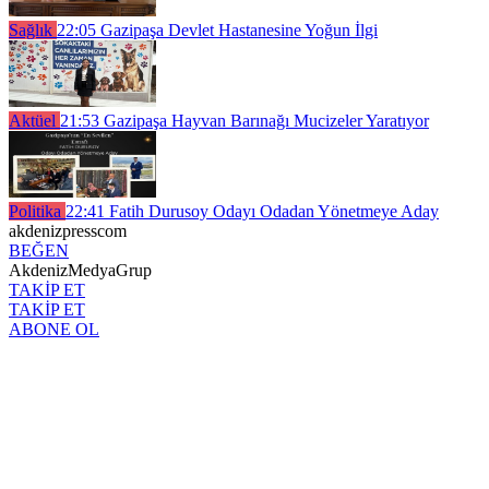
Sağlık
22:05
Gazipaşa Devlet Hastanesine Yoğun İlgi
Aktüel
21:53
Gazipaşa Hayvan Barınağı Mucizeler Yaratıyor
Politika
22:41
Fatih Durusoy Odayı Odadan Yönetmeye Aday
akdenizpresscom
BEĞEN
AkdenizMedyaGrup
TAKİP ET
TAKİP ET
ABONE OL