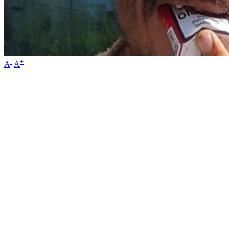
-
+
A
A