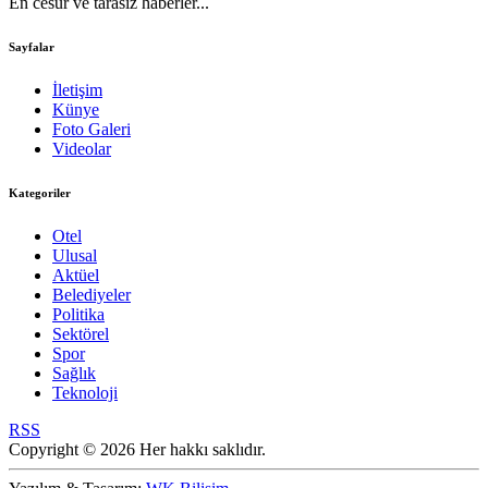
En cesur ve tarasız haberler...
Sayfalar
İletişim
Künye
Foto Galeri
Videolar
Kategoriler
Otel
Ulusal
Aktüel
Belediyeler
Politika
Sektörel
Spor
Sağlık
Teknoloji
RSS
Copyright © 2026 Her hakkı saklıdır.