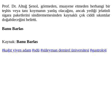
Prof. Dr. Altuğ Şenol, görmeden, muayene etmeden herhangi bir
teşhis veya tanı koymanın yanlış olacağını, ancak yediği jelatinli
sigara paketlerini sindirememesinden kaynaklı çok ciddi sıkıntılar
doğabileceğini belirtti.
Banu Barlas
Kaynak:
Banu Barlas
#kağıt yiyen adam
#sdü
#süleyman demirel üniversitesi
#gastroloji