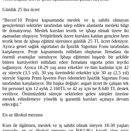
Günlük 25 lira ücret
“Beceri'10 Projesi kapsamında meslek ve iş sahibi olmayan
gençlerimizi sektörler tarafından talep edilen alanlarda mesleki bilgi
ile donatıyoruz. Meslek kursları teorik ve işbaşı olmak üzere iki
aşamadan oluşuyor. Yetiştirilmek üzere kurslara katılan gençlere hem
teorik hem de işbaşı eğitimi süresince günlük 25 TL ücret ödeniyor.
Ayrıca genel sağlık sigortaları da İşsizlik Sigortası Fonu tarafından
karşılanıyor. Proje kapsamında istihdam oluşturan firmalara da
önemli avantajlar sunuluyor. İşbaşı eğitimini başarılı bir şekilde
bitiren kursiyerleri istihdam eden firmalara sigorta prim teşviki
sağlanıyor. Ayrıca 18-29 yaş arası erkekler ve tüm kadınlar için 42
ay süreyle (3,5 yıl), 30 yaş üzerindeki erkekler için 30 ay (2,5 yıl)
süreyle Sigorta Primi İşveren Payı ödemeleri İşsizlik Sigortası Fonu
tarafından karşılanıyor. Bir başka değişle; asgari ücret ile çalışan tek
bir personel için 12 aylık 2.160TL ve 42 ay için ise 8.640 TL destek
veriliyor. Önümüzdeki süreçte sektörden gelen talepler üzerine
meslek edindirmeye yönelik iş garantili kursları açmaya devam
edeceğiz.”
En az ilkokul mezunu
Kurs ile ilgilenen, meslek ve iş sahibi olmak isteyen 18-30 yaşları
arasında, en az ilkokul mezunu ve İŞKUR'a kayıtlı olan işsiz