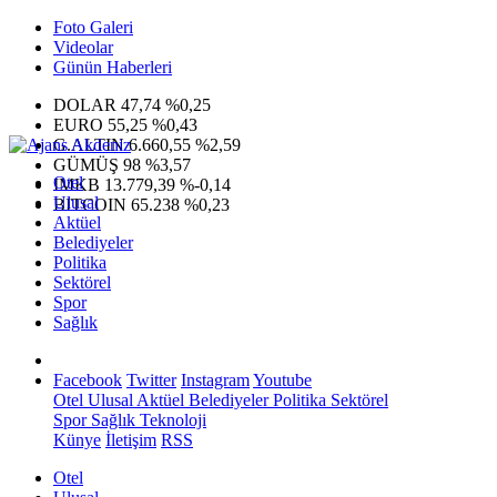
Foto Galeri
Videolar
Günün Haberleri
DOLAR
47,74
%0,25
EURO
55,25
%0,43
G.ALTIN
6.660,55
%2,59
GÜMÜŞ
98
%3,57
Otel
IMKB
13.779,39
%-0,14
Ulusal
BITCOIN
65.238
%0,23
Aktüel
Belediyeler
Politika
Sektörel
Spor
Sağlık
Facebook
Twitter
Instagram
Youtube
Otel
Ulusal
Aktüel
Belediyeler
Politika
Sektörel
Spor
Sağlık
Teknoloji
Künye
İletişim
RSS
Otel