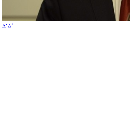
-
+
A
A