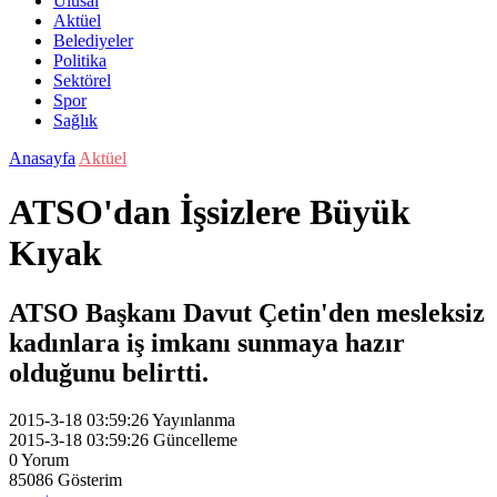
Ulusal
Aktüel
Belediyeler
Politika
Sektörel
Spor
Sağlık
Anasayfa
Aktüel
ATSO'dan İşsizlere Büyük
Kıyak
ATSO Başkanı Davut Çetin'den mesleksiz
kadınlara iş imkanı sunmaya hazır
olduğunu belirtti.
2015-3-18 03:59:26
Yayınlanma
2015-3-18 03:59:26
Güncelleme
0
Yorum
85086
Gösterim