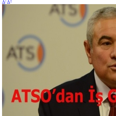
-
+
A
A