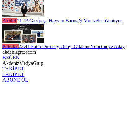
Aktüel
21:53
Gazipaşa Hayvan Barınağı Mucizeler Yaratıyor
Politika
22:41
Fatih Durusoy Odayı Odadan Yönetmeye Aday
akdenizpresscom
BEĞEN
AkdenizMedyaGrup
TAKİP ET
TAKİP ET
ABONE OL