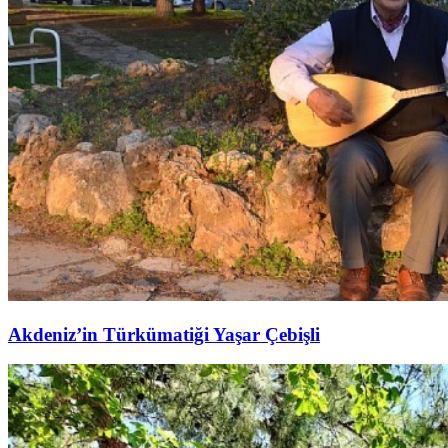
Akdeniz’in Türkümatiği Yaşar Çebişli