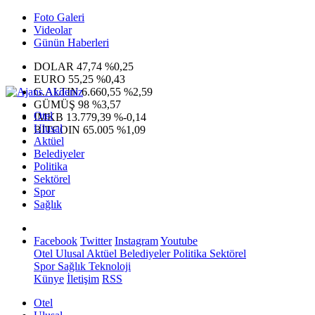
Foto Galeri
Videolar
Günün Haberleri
DOLAR
47,74
%0,25
EURO
55,25
%0,43
G.ALTIN
6.660,55
%2,59
GÜMÜŞ
98
%3,57
Otel
IMKB
13.779,39
%-0,14
Ulusal
BITCOIN
65.005
%1,09
Aktüel
Belediyeler
Politika
Sektörel
Spor
Sağlık
Facebook
Twitter
Instagram
Youtube
Otel
Ulusal
Aktüel
Belediyeler
Politika
Sektörel
Spor
Sağlık
Teknoloji
Künye
İletişim
RSS
Otel