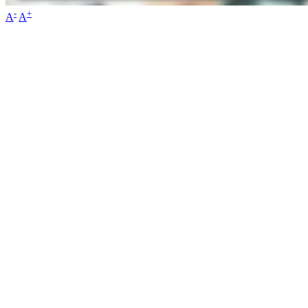
-
+
A
A