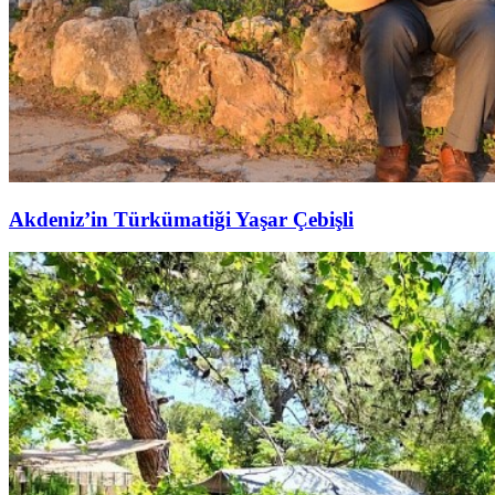
Akdeniz’in Türkümatiği Yaşar Çebişli