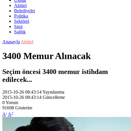
Ulusal
Aktüel
Belediyeler
Politika
Sektörel
Spor
Sağlık
Anasayfa
Aktüel
3400 Memur Alınacak
Seçim öncesi 3400 memur istihdam
edilecek...
2015-10-26 08:43:14
Yayınlanma
2015-10-26 08:43:14
Güncelleme
0
Yorum
91698
Gösterim
-
+
A
A