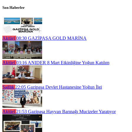
Son Haberler
Aktüel
08:30
GAZİPAŞA GOLD MARİNA
Aktüel
03:16
ANIDER 8 Mart Etkinliğine Yoğun Katılım
Sağlık
22:05
Gazipaşa Devlet Hastanesine Yoğun İlgi
Aktüel
21:53
Gazipaşa Hayvan Barınağı Mucizeler Yaratıyor