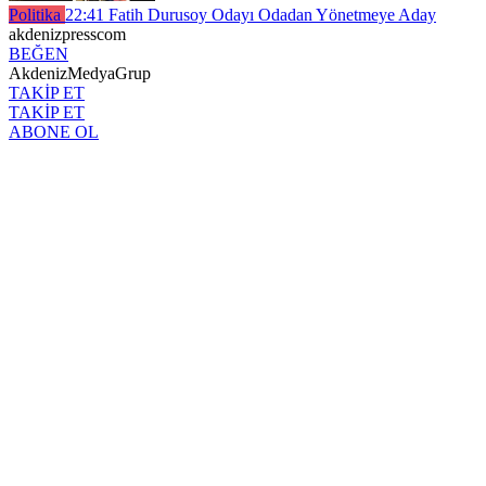
Politika
22:41
Fatih Durusoy Odayı Odadan Yönetmeye Aday
akdenizpresscom
BEĞEN
AkdenizMedyaGrup
TAKİP ET
TAKİP ET
ABONE OL