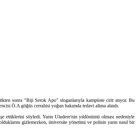
tikten sonra "Biji Serok Apo" sloganlarıyla kampüste cirit atıyor. Bu
encisi Ö.A göğüs cerrahisi yoğun bakımda tedavi altına alındı.
işe ettiklerini söyledi. Yarın Uludere'nin yıldönümü olması nedeniyle
olduklarını gizlemezken, üniversite yönetimi ve polisin yarın nasıl bir