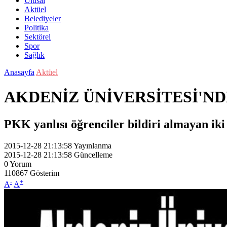
Ulusal
Aktüel
Belediyeler
Politika
Sektörel
Spor
Sağlık
Anasayfa
Aktüel
AKDENİZ ÜNİVERSİTESİ'ND
PKK yanlısı öğrenciler bildiri almayan iki 
2015-12-28 21:13:58
Yayınlanma
2015-12-28 21:13:58
Güncelleme
0
Yorum
110867
Gösterim
-
+
A
A