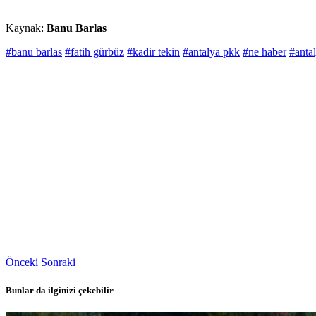
Kaynak:
Banu Barlas
#banu barlas
#fatih gürbüz
#kadir tekin
#antalya pkk
#ne haber
#anta
Önceki
Sonraki
Bunlar da ilginizi çekebilir