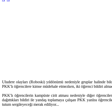
Uludere olayları (Roboski) yıldönümü nedeniyle gruplar halinde bildi
PKK'lı öğrencilere kimse müdehale etmezken, iki öğrenci bildiri almad
PKK'lı öğrencilerin kampüste cirit atması nedeniyle diğer öğrenciler
dağıttıkları bildiri ile yandaş toplamaya çalışan PKK yanlısı öğrencil
tutum sergileyeceği merak ediliyor...