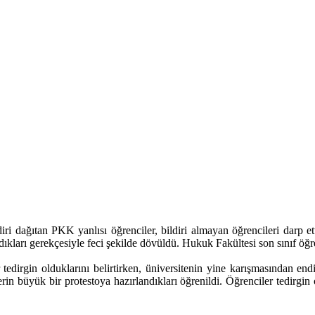
ri dağıtan PKK yanlısı öğrenciler, bildiri almayan öğrencileri darp et
ıkları gerekçesiyle feci şekilde dövüldü. Hukuk Fakültesi son sınıf öğr
 tedirgin olduklarını belirtirken, üniversitenin yine karışmasından end
erin büyük bir protestoya hazırlandıkları öğrenildi. Öğrenciler tedirgin 