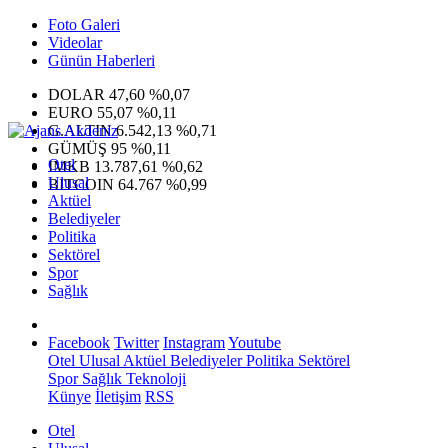
Foto Galeri
Videolar
Günün Haberleri
DOLAR
47,60
%0,07
EURO
55,07
%0,11
G.ALTIN
6.542,13
%0,71
GÜMÜŞ
95
%0,11
Otel
IMKB
13.787,61
%0,62
Ulusal
BITCOIN
64.767
%0,99
Aktüel
Belediyeler
Politika
Sektörel
Spor
Sağlık
Facebook
Twitter
Instagram
Youtube
Otel
Ulusal
Aktüel
Belediyeler
Politika
Sektörel
Spor
Sağlık
Teknoloji
Künye
İletişim
RSS
Otel