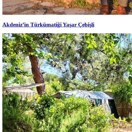
Akdeniz’in Türkümatiği Yaşar Çebişli