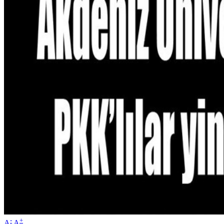
-
+
A
A