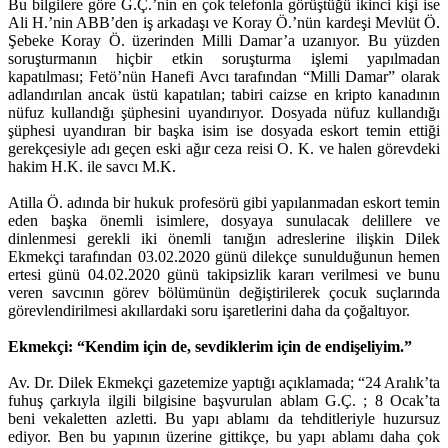
Bu bilgilere göre G.Ç.’nin en çok telefonla görüştüğü ikinci kişi ise
Ali H.’nin ABB’den iş arkadaşı ve Koray Ö.’nün kardeşi Mevlüt Ö.
Şebeke Koray Ö. üzerinden Milli Damar’a uzanıyor. Bu yüzden
soruşturmanın hiçbir etkin soruşturma işlemi yapılmadan
kapatılması; Fetö’nün Hanefi Avcı tarafından “Milli Damar” olarak
adlandırılan ancak üstü kapatılan; tabiri caizse en kripto kanadının
nüfuz kullandığı şüphesini uyandırıyor. Dosyada nüfuz kullandığı
şüphesi uyandıran bir başka isim ise dosyada eskort temin ettiği
gerekçesiyle adı geçen eski ağır ceza reisi O. K. ve halen görevdeki
hakim H.K. ile savcı M.K.
Atilla Ö. adında bir hukuk profesörü gibi yapılanmadan eskort temin
eden başka önemli isimlere, dosyaya sunulacak delillere ve
dinlenmesi gerekli iki önemli tanığın adreslerine ilişkin Dilek
Ekmekçi tarafından 03.02.2020 günü dilekçe sunulduğunun hemen
ertesi günü 04.02.2020 günü takipsizlik kararı verilmesi ve bunu
veren savcının görev bölümünün değiştirilerek çocuk suçlarında
görevlendirilmesi akıllardaki soru işaretlerini daha da çoğaltıyor.
Ekmekçi: “Kendim için de, sevdiklerim için de endişeliyim.”
Av. Dr. Dilek Ekmekçi gazetemize yaptığı açıklamada; “24 Aralık’ta
fuhuş çarkıyla ilgili bilgisine başvurulan ablam G.Ç. ; 8 Ocak’ta
beni vekaletten azletti. Bu yapı ablamı da tehditleriyle huzursuz
ediyor. Ben bu yapının üzerine gittikçe, bu yapı ablamı daha çok