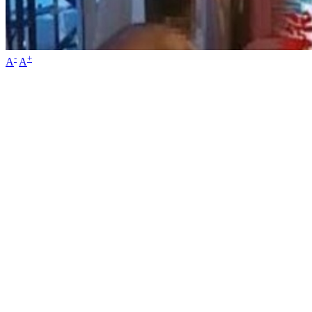
-
+
A
A