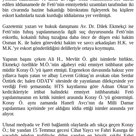
edilen iddianamede de Fetö’nün emniyetteki uzantıları tarafından iki
bin civarında hazine bakanlığı bürokratını fişleyerek bu kişilere
eskort kadınlarla tuzak kurduğu iddialarına yer verilmişti.
Gazetemiz yazarı ve hukuk danışmanı Av. Dr. Dilek Ekmekçi ise
Fetö’nün fuhuş yapılanmasıyla ilgili suç duyurusunda Fetö’nün
eskortlu, kokainli fuhuş tuzağına daha önce de düşen eski hakim
Osman K. ile halen görevdeki hakim ve savcı arkadaşları H.K. ve
M.K.’ye eskort gönderildiğini delilleriyle ortaya koymuştu.
Yapının başını çeken Ali H., Mevlüt Ö. gibi isimlerle birlikte,
Ekmekçi özellikle M.Ö.’nün ağabeyi eski emniyet istihbarat şube
müdür Koray Ö.’yü işaret etmişti. Ergenekon davasında haksız yere
yıllarca hapis yatan ve albay Levent Göktaş’ın avukatı olan Serdar
Öztürk de; halen ODATV sitesinde de yayınlanan dilekçesinde yer
verdiği Fetö şemasında; HTS kayıtlarına göre Adnan Oktar’ın
kedicikleriyle irtibat halindeki emniyet istihbarattaki Fetö
yapılanmasının en kritik isimleri arasında Koray Ö.’yü göstermişti.
Koray Ö. aynı zamanda Hanefi Avcı’nın da Milli Damar
yapılanması içerisinde yer aldığını iddia ettiği isimler arasında yer
alıyor.
Ulusal medyada ve Fetö bağlantılı olaylarda adı sıkça geçen Koray
Ö.; bir yandan 15 Temmuz gecesi Cihat Yaycı ve Fahri Kasırga ile
yaşadığı telefon trafiğiyle; diğer yandan en büyük rakibi Fahri