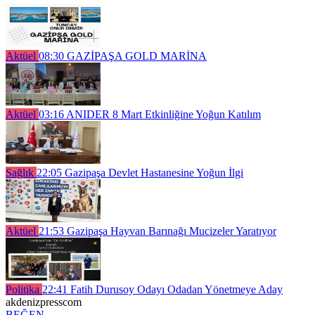
Aktüel
08:30
GAZİPAŞA GOLD MARİNA
Aktüel
03:16
ANIDER 8 Mart Etkinliğine Yoğun Katılım
Sağlık
22:05
Gazipaşa Devlet Hastanesine Yoğun İlgi
Aktüel
21:53
Gazipaşa Hayvan Barınağı Mucizeler Yaratıyor
Politika
22:41
Fatih Durusoy Odayı Odadan Yönetmeye Aday
akdenizpresscom
BEĞEN