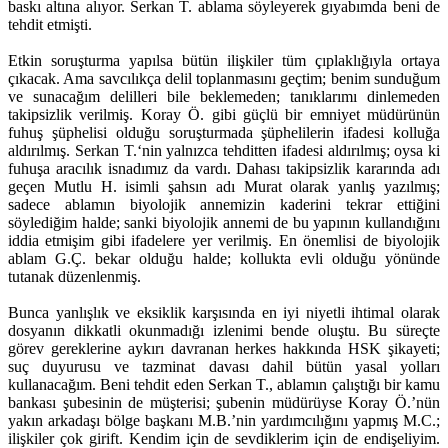
baskı altına alıyor. Serkan T. ablama söyleyerek gıyabımda beni de
tehdit etmişti.
Etkin soruşturma yapılsa bütün ilişkiler tüm çıplaklığıyla ortaya
çıkacak. Ama savcılıkça delil toplanmasını geçtim; benim sunduğum
ve sunacağım delilleri bile beklemeden; tanıklarımı dinlemeden
takipsizlik verilmiş. Koray Ö. gibi güçlü bir emniyet müdürünün
fuhuş şüphelisi olduğu soruşturmada şüphelilerin ifadesi kolluğa
aldırılmış. Serkan T.‘nin yalnızca tehditten ifadesi aldırılmış; oysa ki
fuhuşa aracılık isnadımız da vardı. Dahası takipsizlik kararında adı
geçen Mutlu H. isimli şahsın adı Murat olarak yanlış yazılmış;
sadece ablamın biyolojik annemizin kaderini tekrar ettiğini
söylediğim halde; sanki biyolojik annemi de bu yapının kullandığını
iddia etmişim gibi ifadelere yer verilmiş. En önemlisi de biyolojik
ablam G.Ç. bekar olduğu halde; kollukta evli olduğu yönünde
tutanak düzenlenmiş.
Bunca yanlışlık ve eksiklik karşısında en iyi niyetli ihtimal olarak
dosyanın dikkatli okunmadığı izlenimi bende oluştu. Bu süreçte
görev gereklerine aykırı davranan herkes hakkında HSK şikayeti;
suç duyurusu ve tazminat davası dahil bütün yasal yolları
kullanacağım. Beni tehdit eden Serkan T., ablamın çalıştığı bir kamu
bankası şubesinin de müşterisi; şubenin müdürüyse Koray Ö.’nün
yakın arkadaşı bölge başkanı M.B.’nin yardımcılığını yapmış M.C.;
ilişkiler çok girift. Kendim için de sevdiklerim için de endişeliyim.