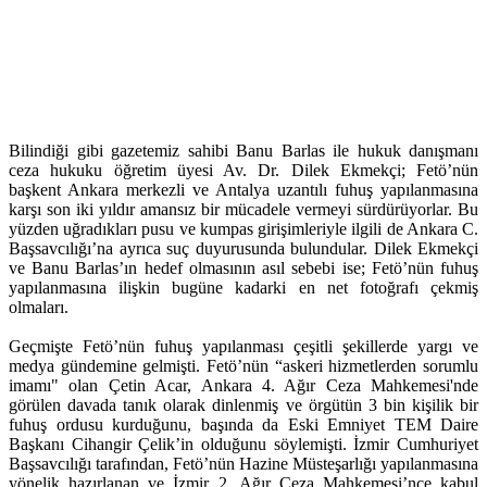
Bilindiği gibi gazetemiz sahibi Banu Barlas ile hukuk danışmanı
ceza hukuku öğretim üyesi Av. Dr. Dilek Ekmekçi; Fetö’nün
başkent Ankara merkezli ve Antalya uzantılı fuhuş yapılanmasına
karşı son iki yıldır amansız bir mücadele vermeyi sürdürüyorlar. Bu
yüzden uğradıkları pusu ve kumpas girişimleriyle ilgili de Ankara C.
Başsavcılığı’na ayrıca suç duyurusunda bulundular. Dilek Ekmekçi
ve Banu Barlas’ın hedef olmasının asıl sebebi ise; Fetö’nün fuhuş
yapılanmasına ilişkin bugüne kadarki en net fotoğrafı çekmiş
olmaları.
Geçmişte Fetö’nün fuhuş yapılanması çeşitli şekillerde yargı ve
medya gündemine gelmişti. Fetö’nün “askeri hizmetlerden sorumlu
imamı" olan Çetin Acar, Ankara 4. Ağır Ceza Mahkemesi'nde
görülen davada tanık olarak dinlenmiş ve örgütün 3 bin kişilik bir
fuhuş ordusu kurduğunu, başında da Eski Emniyet TEM Daire
Başkanı Cihangir Çelik’in olduğunu söylemişti. İzmir Cumhuriyet
Başsavcılığı tarafından, Fetö’nün Hazine Müsteşarlığı yapılanmasına
yönelik hazırlanan ve İzmir 2. Ağır Ceza Mahkemesi’nce kabul