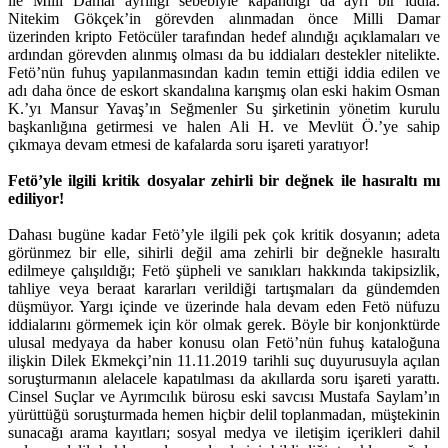
ile Milli Damar ayrılığı sebebiyle kapandığı da ayrı bir iddia.
Nitekim Gökçek’in görevden alınmadan önce Milli Damar
üzerinden kripto Fetöcüler tarafından hedef alındığı açıklamaları ve
ardından görevden alınmış olması da bu iddiaları destekler nitelikte.
Fetö’nün fuhuş yapılanmasından kadın temin ettiği iddia edilen ve
adı daha önce de eskort skandalına karışmış olan eski hakim Osman
K.’yı Mansur Yavaş’ın Seğmenler Su şirketinin yönetim kurulu
başkanlığına getirmesi ve halen Ali H. ve Mevlüt Ö.’ye sahip
çıkmaya devam etmesi de kafalarda soru işareti yaratıyor!
Fetö’yle ilgili kritik dosyalar zehirli bir değnek ile hasıraltı mı
ediliyor!
Dahası bugüne kadar Fetö’yle ilgili pek çok kritik dosyanın; adeta
görünmez bir elle, sihirli değil ama zehirli bir değnekle hasıraltı
edilmeye çalışıldığı; Fetö şüpheli ve sanıkları hakkında takipsizlik,
tahliye veya beraat kararları verildiği tartışmaları da gündemden
düşmüyor. Yargı içinde ve üzerinde hala devam eden Fetö nüfuzu
iddialarını görmemek için kör olmak gerek. Böyle bir konjonktürde
ulusal medyaya da haber konusu olan Fetö’nün fuhuş kataloğuna
ilişkin Dilek Ekmekçi’nin 11.11.2019 tarihli suç duyurusuyla açılan
soruşturmanın alelacele kapatılması da akıllarda soru işareti yarattı.
Cinsel Suçlar ve Ayrımcılık bürosu eski savcısı Mustafa Saylam’ın
yürüttüğü soruşturmada hemen hiçbir delil toplanmadan, müştekinin
sunacağı arama kayıtları; sosyal medya ve iletişim içerikleri dahil