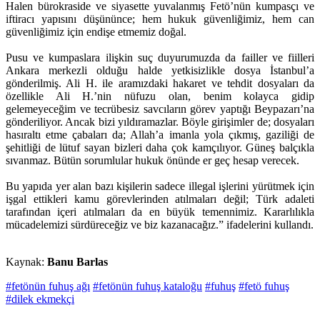
Halen bürokraside ve siyasette yuvalanmış Fetö’nün kumpasçı ve
iftiracı yapısını düşününce; hem hukuk güvenliğimiz, hem can
güvenliğimiz için endişe etmemiz doğal.
Pusu ve kumpaslara ilişkin suç duyurumuzda da failler ve fiilleri
Ankara merkezli olduğu halde yetkisizlikle dosya İstanbul’a
gönderilmiş. Ali H. ile aramızdaki hakaret ve tehdit dosyaları da
özellikle Ali H.’nin nüfuzu olan, benim kolayca gidip
gelemeyeceğim ve tecrübesiz savcıların görev yaptığı Beypazarı’na
gönderiliyor. Ancak bizi yıldıramazlar. Böyle girişimler de; dosyaları
hasıraltı etme çabaları da; Allah’a imanla yola çıkmış, gaziliği de
şehitliği de lütuf sayan bizleri daha çok kamçılıyor. Güneş balçıkla
sıvanmaz. Bütün sorumlular hukuk önünde er geç hesap verecek.
Bu yapıda yer alan bazı kişilerin sadece illegal işlerini yürütmek için
işgal ettikleri kamu görevlerinden atılmaları değil; Türk adaleti
tarafından içeri atılmaları da en büyük temennimiz. Kararlılıkla
mücadelemizi sürdüreceğiz ve biz kazanacağız.” ifadelerini kullandı.
Kaynak:
Banu Barlas
#fetönün fuhuş ağı
#fetönün fuhuş kataloğu
#fuhuş
#fetö fuhuş
#dilek ekmekçi