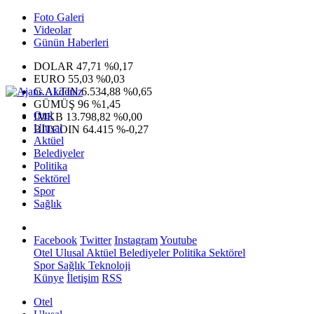
Foto Galeri
Videolar
Günün Haberleri
DOLAR
47,71
%0,17
EURO
55,03
%0,03
G.ALTIN
6.534,88
%0,65
GÜMÜŞ
96
%1,45
Otel
IMKB
13.798,82
%0,00
Ulusal
BITCOIN
64.415
%-0,27
Aktüel
Belediyeler
Politika
Sektörel
Spor
Sağlık
Facebook
Twitter
Instagram
Youtube
Otel
Ulusal
Aktüel
Belediyeler
Politika
Sektörel
Spor
Sağlık
Teknoloji
Künye
İletişim
RSS
Otel