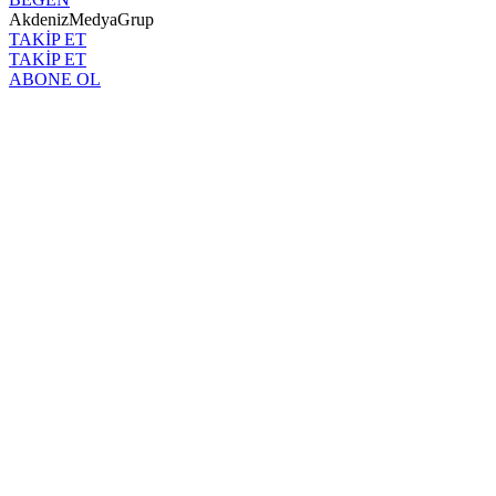
AkdenizMedyaGrup
TAKİP ET
TAKİP ET
ABONE OL