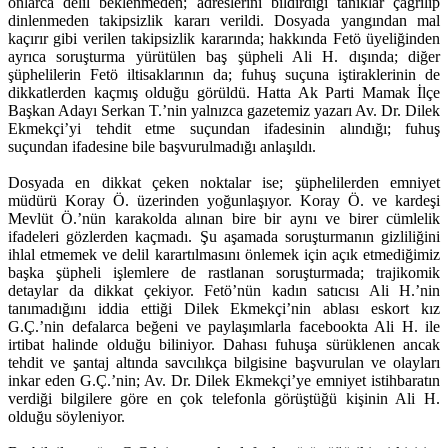
onlarca delil beklenmeden; adreslerini bildirdiği tanıklar çağrılıp
dinlenmeden takipsizlik kararı verildi. Dosyada yangından mal
kaçırır gibi verilen takipsizlik kararında; hakkında Fetö üyeliğinden
ayrıca soruşturma yürütülen baş şüpheli Ali H. dışında; diğer
şüphelilerin Fetö iltisaklarının da; fuhuş suçuna iştiraklerinin de
dikkatlerden kaçmış olduğu görüldü. Hatta Ak Parti Mamak İlçe
Başkan Adayı Serkan T.’nin yalnızca gazetemiz yazarı Av. Dr. Dilek
Ekmekçi’yi tehdit etme suçundan ifadesinin alındığı; fuhuş
suçundan ifadesine bile başvurulmadığı anlaşıldı.
Dosyada en dikkat çeken noktalar ise; şüphelilerden emniyet
müdürü Koray Ö. üzerinden yoğunlaşıyor. Koray Ö. ve kardeşi
Mevlüt Ö.’nün karakolda alınan bire bir aynı ve birer cümlelik
ifadeleri gözlerden kaçmadı. Şu aşamada soruşturmanın gizliliğini
ihlal etmemek ve delil karartılmasını önlemek için açık etmediğimiz
başka şüpheli işlemlere de rastlanan soruşturmada; trajikomik
detaylar da dikkat çekiyor. Fetö’nün kadın satıcısı Ali H.’nin
tanımadığını iddia ettiği Dilek Ekmekçi’nin ablası eskort kız
G.Ç.’nin defalarca beğeni ve paylaşımlarla facebookta Ali H. ile
irtibat halinde olduğu biliniyor. Dahası fuhuşa sürüklenen ancak
tehdit ve şantaj altında savcılıkça bilgisine başvurulan ve olayları
inkar eden G.Ç.’nin; Av. Dr. Dilek Ekmekçi’ye emniyet istihbaratın
verdiği bilgilere göre en çok telefonla görüştüğü kişinin Ali H.
olduğu söyleniyor.