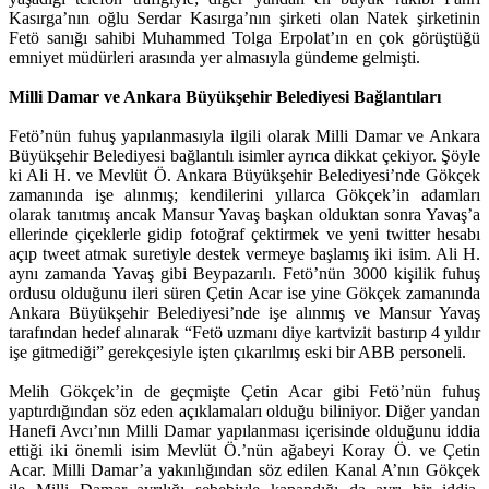
Kasırga’nın oğlu Serdar Kasırga’nın şirketi olan Natek şirketinin
Fetö sanığı sahibi Muhammed Tolga Erpolat’ın en çok görüştüğü
emniyet müdürleri arasında yer almasıyla gündeme gelmişti.
Milli Damar ve Ankara Büyükşehir Belediyesi Bağlantıları
Fetö’nün fuhuş yapılanmasıyla ilgili olarak Milli Damar ve Ankara
Büyükşehir Belediyesi bağlantılı isimler ayrıca dikkat çekiyor. Şöyle
ki Ali H. ve Mevlüt Ö. Ankara Büyükşehir Belediyesi’nde Gökçek
zamanında işe alınmış; kendilerini yıllarca Gökçek’in adamları
olarak tanıtmış ancak Mansur Yavaş başkan olduktan sonra Yavaş’a
ellerinde çiçeklerle gidip fotoğraf çektirmek ve yeni twitter hesabı
açıp tweet atmak suretiyle destek vermeye başlamış iki isim. Ali H.
aynı zamanda Yavaş gibi Beypazarılı. Fetö’nün 3000 kişilik fuhuş
ordusu olduğunu ileri süren Çetin Acar ise yine Gökçek zamanında
Ankara Büyükşehir Belediyesi’nde işe alınmış ve Mansur Yavaş
tarafından hedef alınarak “Fetö uzmanı diye kartvizit bastırıp 4 yıldır
işe gitmediği” gerekçesiyle işten çıkarılmış eski bir ABB personeli.
Melih Gökçek’in de geçmişte Çetin Acar gibi Fetö’nün fuhuş
yaptırdığından söz eden açıklamaları olduğu biliniyor. Diğer yandan
Hanefi Avcı’nın Milli Damar yapılanması içerisinde olduğunu iddia
ettiği iki önemli isim Mevlüt Ö.’nün ağabeyi Koray Ö. ve Çetin
Acar. Milli Damar’a yakınlığından söz edilen Kanal A’nın Gökçek