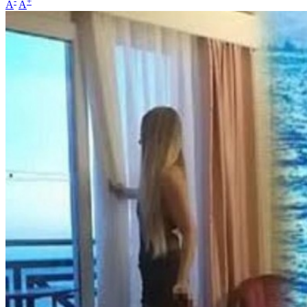
-
+
A
A