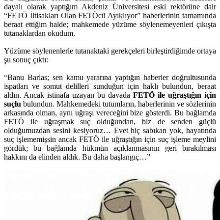
dayalı olarak yaptığım Akdeniz Üniversitesi eski rektörüne dair
“FETÖ İltisakları Olan FETÖcü Ayıklıyor” haberlerinin tamamında
beraat ettiğim halde; mahkemede yüzüme söylenemeyenleri çıkışta
tutanaklardan okudum.
Yüzüme söylenenlerle tutanaktaki gerekçeleri birleştirdiğimde ortaya
şu sonuç çıktı:
“Banu Barlas; sen kamu yararına yaptığın haberler doğrultusunda
ispatları ve somut delilleri sunduğun için haklı bulundun, beraat
aldın. Ancak istinafa uzayan bu davada
FETÖ ile uğraştığın için
suçlu
bulundun. Mahkemedeki tutumların, haberlerinin ve sözlerinin
arkasında olman, aynı uğraşı vereceğini bize gösterdi. Bu bağlamda
FETÖ ile uğraşmak suç olduğundan, biz de senden güçlü
olduğumuzdan sesini kesiyoruz… Evet hiç sabıkan yok, hayatında
suç işlememişsin ancak FETÖ ile uğraştığın için suç işleme meylini
gördük; bu bağlamda hükmün açıklanmasının geri bırakılması
hakkını da elinden aldık. Bu daha başlangıç…”