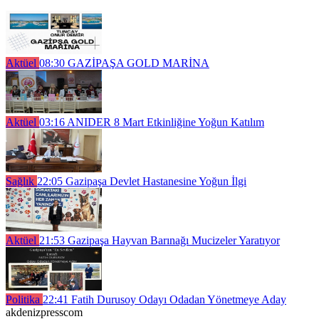
Aktüel
08:30
GAZİPAŞA GOLD MARİNA
Aktüel
03:16
ANIDER 8 Mart Etkinliğine Yoğun Katılım
Sağlık
22:05
Gazipaşa Devlet Hastanesine Yoğun İlgi
Aktüel
21:53
Gazipaşa Hayvan Barınağı Mucizeler Yaratıyor
Politika
22:41
Fatih Durusoy Odayı Odadan Yönetmeye Aday
akdenizpresscom