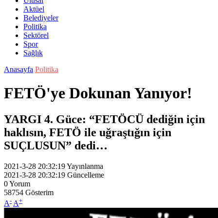
Ulusal
Aktüel
Belediyeler
Politika
Sektörel
Spor
Sağlık
Anasayfa
Politika
FETÖ'ye Dokunan Yanıyor!
YARGI 4. Güce: “FETÖCÜ dediğin için
haklısın, FETÖ ile uğraştığın için
SUÇLUSUN” dedi…
2021-3-28 20:32:19
Yayınlanma
2021-3-28 20:32:19
Güncelleme
0
Yorum
58754
Gösterim
-
+
A
A