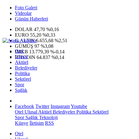
Foto Galeri
Videolar
Günün Haberleri
DOLAR
47,70
%0,16
EURO
55,20
%0,33
G.ALTIN
6.655,68
%2,51
GÜMÜŞ
97
%3,08
Otel
IMKB
13.779,39
%-0,14
Ulusal
BITCOIN
64.837
%0,14
Aktüel
Belediyeler
Politika
Sektörel
Spor
Sağlık
Facebook
Twitter
Instagram
Youtube
Otel
Ulusal
Aktüel
Belediyeler
Politika
Sektörel
Spor
Sağlık
Teknoloji
Künye
İletişim
RSS
Otel