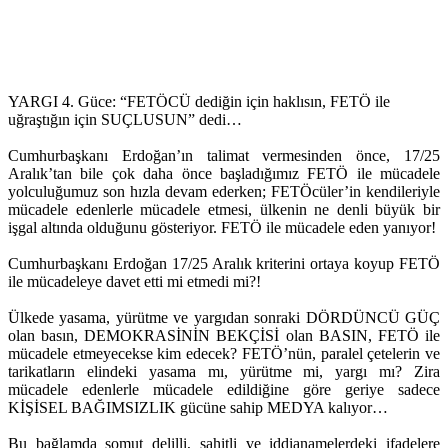
YARGI 4. Güce: “FETÖCÜ dediğin için haklısın, FETÖ ile
uğraştığın için SUÇLUSUN” dedi…
Cumhurbaşkanı Erdoğan’ın talimat vermesinden önce, 17/25
Aralık’tan bile çok daha önce başladığımız FETÖ ile mücadele
yolculuğumuz son hızla devam ederken; FETÖcüler’in kendileriyle
mücadele edenlerle mücadele etmesi, ülkenin ne denli büyük bir
işgal altında olduğunu gösteriyor. FETÖ ile mücadele eden yanıyor!
Cumhurbaşkanı Erdoğan 17/25 Aralık kriterini ortaya koyup FETÖ
ile mücadeleye davet etti mi etmedi mi?!
Ülkede yasama, yürütme ve yargıdan sonraki DÖRDÜNCÜ GÜÇ
olan basın, DEMOKRASİNİN BEKÇİSİ olan BASIN, FETÖ ile
mücadele etmeyecekse kim edecek? FETÖ’nün, paralel çetelerin ve
tarikatların elindeki yasama mı, yürütme mi, yargı mı? Zira
mücadele edenlerle mücadele edildiğine göre geriye sadece
KİŞİSEL BAĞIMSIZLIK gücüne sahip MEDYA kalıyor…
Bu bağlamda somut delilli, şahitli ve iddianamelerdeki ifadelere