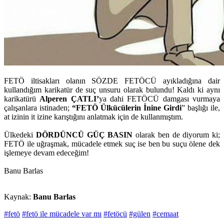
FETÖ iltisakları olanın SÖZDE FETÖCÜ ayıkladığına dair
kullandığım karikatür de suç unsuru olarak bulundu! Kaldı ki aynı
karikatürü
Alperen ÇATLI’
ya dahi FETÖCÜ damgası vurmaya
çalışanlara istinaden;
“FETÖ Ülkücülerin İnine Girdi
” başlığı ile,
at izinin it izine karıştığını anlatmak için de kullanmıştım.
Ülkedeki
DÖRDÜNCÜ GÜÇ BASIN
olarak ben de diyorum ki;
FETÖ ile uğraşmak, mücadele etmek suç ise ben bu suçu ölene dek
işlemeye devam edeceğim!
Banu Barlas
Kaynak:
Banu Barlas
#fetö
#fetö ile mücadele var mı
#fetöcü
#gülen
#cemaat