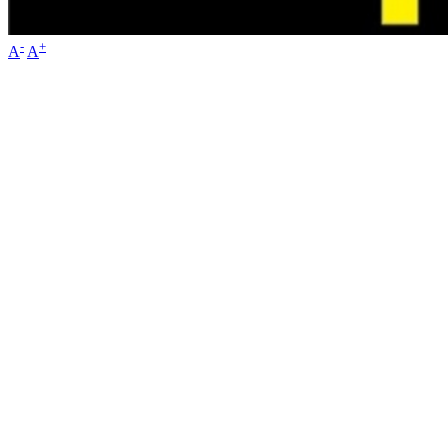
-
+
A
A