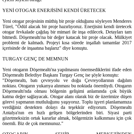
YENİ OTOGAR ENERJİSİNİ KENDİ ÜRETECEK
Yeni otogar projesinin müthiş bir proje olduğunu söyleyen Menderes
Türel, "Ödül alacak bir proje hazırlıyoruz. Enerjisini kendi üretecek
otogar fevkalade çağdaş bir mimari ile inşa edilecek. Detayları tam
bitmedi. Döşemealtı'na bir değer katacak bir proje olacak. Mülkiyet
problemi de kalmadı. Projeyi kısa sürede inşallah tamamlar 2017
içerisinde de inşaatına başlarız" diye konuştu.
TURGAY GENÇ DE MEMNUN
Yeni otogarın Döşemealtı'na yapılmasını önemsediklerini ifade eden
Döşemealtı Belediye Başkanı Turgay Genç ise şöyle konuştu:
"Döşemealtı, batı çevreyolu ve doğu Çevreyollarının dağılım
noktası. Otogarın yukarıya alınması bu noktada önemliydi. Otogarın
Döşemealtı'nda olması bölgenin gelişimi anlamında çok büyük
katma değer sağlayacak. Otogar alanı olarak biz de üzerimize düşen
görevi yapmanın mutluluğunu yaşıyoruz. Toplu işyeri planlamamıza
verdiğiniz destekten dolayı da teşekkür ediyorum. Döşemealtı
Antalya'nın en hızlı gelişen bölgelerinden biri. Siyasi parti
gözetmeksizin ortak kararlar almak, bölgemizin kalkınması için çok
önemli. Biz de çok memnunuz."