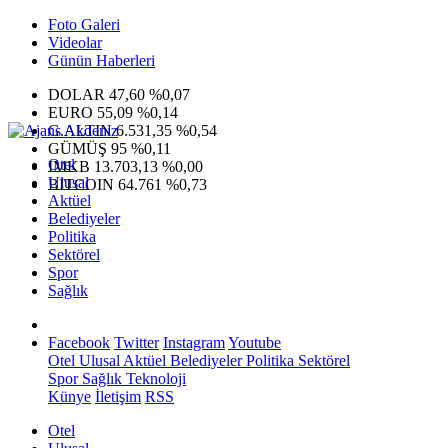
Foto Galeri
Videolar
Günün Haberleri
DOLAR
47,60
%0,07
EURO
55,09
%0,14
G.ALTIN
6.531,35
%0,54
GÜMÜŞ
95
%0,11
Otel
IMKB
13.703,13
%0,00
Ulusal
BITCOIN
64.761
%0,73
Aktüel
Belediyeler
Politika
Sektörel
Spor
Sağlık
Facebook
Twitter
Instagram
Youtube
Otel
Ulusal
Aktüel
Belediyeler
Politika
Sektörel
Spor
Sağlık
Teknoloji
Künye
İletişim
RSS
Otel