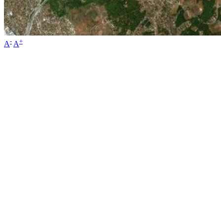
-
+
A
A