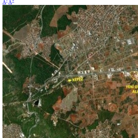
-
+
A
A