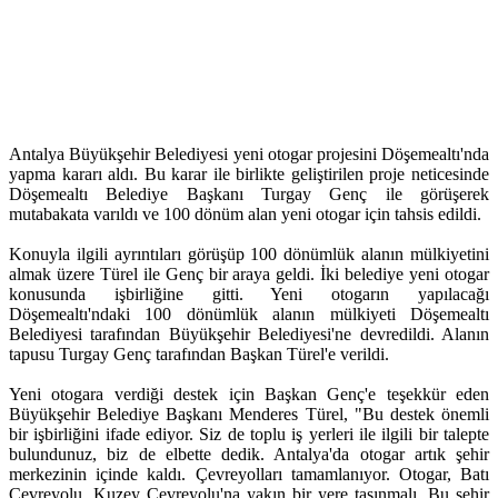
Antalya Büyükşehir Belediyesi yeni otogar projesini Döşemealtı'nda
yapma kararı aldı. Bu karar ile birlikte geliştirilen proje neticesinde
Döşemealtı Belediye Başkanı Turgay Genç ile görüşerek
mutabakata varıldı ve 100 dönüm alan yeni otogar için tahsis edildi.
Konuyla ilgili ayrıntıları görüşüp 100 dönümlük alanın mülkiyetini
almak üzere Türel ile Genç bir araya geldi. İki belediye yeni otogar
konusunda işbirliğine gitti. Yeni otogarın yapılacağı
Döşemealtı'ndaki 100 dönümlük alanın mülkiyeti Döşemealtı
Belediyesi tarafından Büyükşehir Belediyesi'ne devredildi. Alanın
tapusu Turgay Genç tarafından Başkan Türel'e verildi.
Yeni otogara verdiği destek için Başkan Genç'e teşekkür eden
Büyükşehir Belediye Başkanı Menderes Türel, "Bu destek önemli
bir işbirliğini ifade ediyor. Siz de toplu iş yerleri ile ilgili bir talepte
bulundunuz, biz de elbette dedik. Antalya'da otogar artık şehir
merkezinin içinde kaldı. Çevreyolları tamamlanıyor. Otogar, Batı
Çevreyolu, Kuzey Çevreyolu'na yakın bir yere taşınmalı. Bu şehir