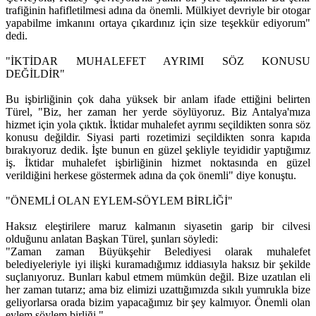
trafiğinin hafifletilmesi adına da önemli. Mülkiyet devriyle bir otogar
yapabilme imkanını ortaya çıkardınız için size teşekkür ediyorum"
dedi.
"İKTİDAR MUHALEFET AYRIMI SÖZ KONUSU
DEĞİLDİR"
Bu işbirliğinin çok daha yüksek bir anlam ifade ettiğini belirten
Türel, "Biz, her zaman her yerde söylüyoruz. Biz Antalya'mıza
hizmet için yola çıktık. İktidar muhalefet ayrımı seçildikten sonra söz
konusu değildir. Siyasi parti rozetimizi seçildikten sonra kapıda
bırakıyoruz dedik. İşte bunun en güzel şekliyle teyididir yaptığımız
iş. İktidar muhalefet işbirliğinin hizmet noktasında en güzel
verildiğini herkese göstermek adına da çok önemli" diye konuştu.
"ÖNEMLİ OLAN EYLEM-SÖYLEM BİRLİĞİ"
Haksız eleştirilere maruz kalmanın siyasetin garip bir cilvesi
olduğunu anlatan Başkan Türel, şunları söyledi:
"Zaman zaman Büyükşehir Belediyesi olarak muhalefet
belediyeleriyle iyi ilişki kuramadığımız iddiasıyla haksız bir şekilde
suçlanıyoruz. Bunları kabul etmem mümkün değil. Bize uzatılan eli
her zaman tutarız; ama biz elimizi uzattığımızda sıkılı yumrukla bize
geliyorlarsa orada bizim yapacağımız bir şey kalmıyor. Önemli olan
eylem söylem birliği."