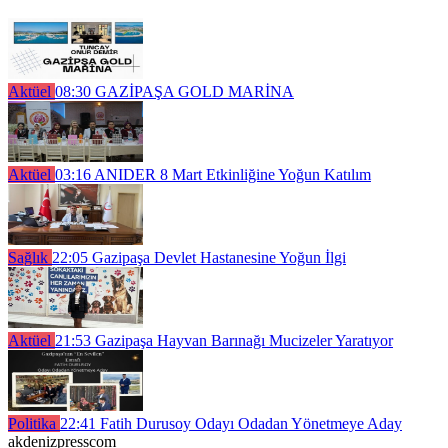
Aktüel
08:30
GAZİPAŞA GOLD MARİNA
Aktüel
03:16
ANIDER 8 Mart Etkinliğine Yoğun Katılım
Sağlık
22:05
Gazipaşa Devlet Hastanesine Yoğun İlgi
Aktüel
21:53
Gazipaşa Hayvan Barınağı Mucizeler Yaratıyor
Politika
22:41
Fatih Durusoy Odayı Odadan Yönetmeye Aday
akdenizpresscom