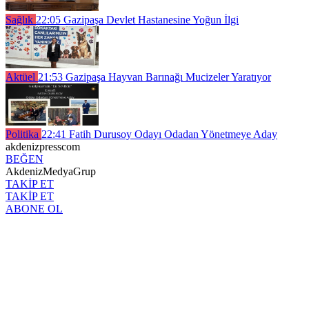
Sağlık
22:05
Gazipaşa Devlet Hastanesine Yoğun İlgi
Aktüel
21:53
Gazipaşa Hayvan Barınağı Mucizeler Yaratıyor
Politika
22:41
Fatih Durusoy Odayı Odadan Yönetmeye Aday
akdenizpresscom
BEĞEN
AkdenizMedyaGrup
TAKİP ET
TAKİP ET
ABONE OL