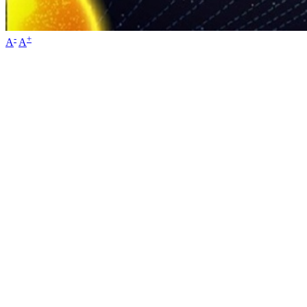
-
+
A
A