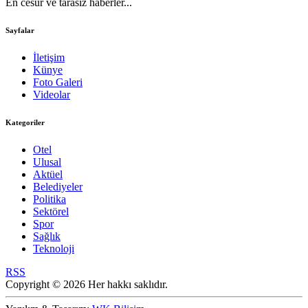
En cesur ve tarasız haberler...
Sayfalar
İletişim
Künye
Foto Galeri
Videolar
Kategoriler
Otel
Ulusal
Aktüel
Belediyeler
Politika
Sektörel
Spor
Sağlık
Teknoloji
RSS
Copyright © 2026 Her hakkı saklıdır.