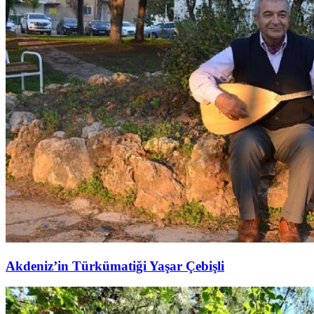
Akdeniz’in Türkümatiği Yaşar Çebişli