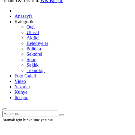
Yazılım & Tasarım:
WK Bilişim
Anasayfa
Kategoriler
Otel
Ulusal
Aktüel
Belediyeler
Politika
Sektörel
Spor
Sağlık
Teknoloji
Foto Galeri
Video
Yazarlar
Künye
İletişim
Aramak için bir kelime yazınız.