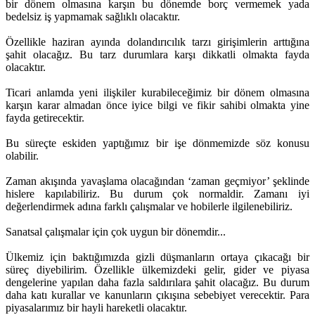
bir dönem olmasına karşın bu dönemde borç vermemek yada
bedelsiz iş yapmamak sağlıklı olacaktır.
Özellikle haziran ayında dolandırıcılık tarzı girişimlerin arttığına
şahit olacağız. Bu tarz durumlara karşı dikkatli olmakta fayda
olacaktır.
Ticari anlamda yeni ilişkiler kurabileceğimiz bir dönem olmasına
karşın karar almadan önce iyice bilgi ve fikir sahibi olmakta yine
fayda getirecektir.
Bu süreçte eskiden yaptığımız bir işe dönmemizde söz konusu
olabilir.
Zaman akışında yavaşlama olacağından ‘zaman geçmiyor’ şeklinde
hislere kapılabiliriz. Bu durum çok normaldir. Zamanı iyi
değerlendirmek adına farklı çalışmalar ve hobilerle ilgilenebiliriz.
Sanatsal çalışmalar için çok uygun bir dönemdir...
Ülkemiz için baktığımızda gizli düşmanların ortaya çıkacağı bir
süreç diyebilirim. Özellikle ülkemizdeki gelir, gider ve piyasa
dengelerine yapılan daha fazla saldırılara şahit olacağız. Bu durum
daha katı kurallar ve kanunların çıkışına sebebiyet verecektir. Para
piyasalarımız bir hayli hareketli olacaktır.