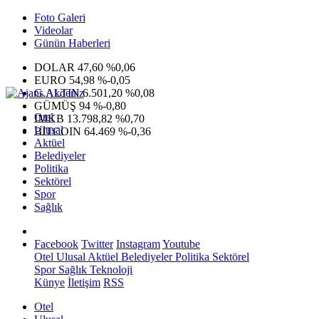
Foto Galeri
Videolar
Günün Haberleri
DOLAR
47,60
%0,06
EURO
54,98
%-0,05
G.ALTIN
6.501,20
%0,08
GÜMÜŞ
94
%-0,80
Otel
IMKB
13.798,82
%0,70
Ulusal
BITCOIN
64.469
%-0,36
Aktüel
Belediyeler
Politika
Sektörel
Spor
Sağlık
Facebook
Twitter
Instagram
Youtube
Otel
Ulusal
Aktüel
Belediyeler
Politika
Sektörel
Spor
Sağlık
Teknoloji
Künye
İletişim
RSS
Otel