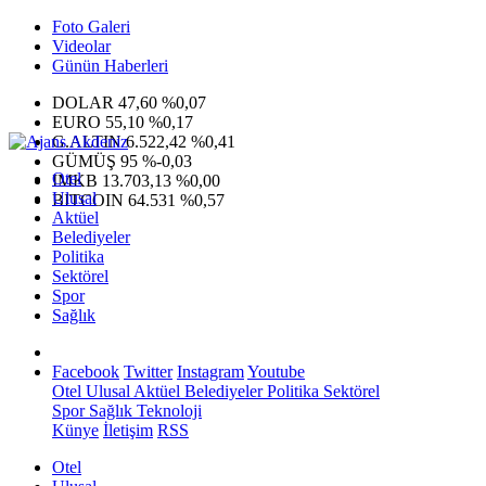
Foto Galeri
Videolar
Günün Haberleri
DOLAR
47,60
%0,07
EURO
55,10
%0,17
G.ALTIN
6.522,42
%0,41
GÜMÜŞ
95
%-0,03
Otel
IMKB
13.703,13
%0,00
Ulusal
BITCOIN
64.531
%0,57
Aktüel
Belediyeler
Politika
Sektörel
Spor
Sağlık
Facebook
Twitter
Instagram
Youtube
Otel
Ulusal
Aktüel
Belediyeler
Politika
Sektörel
Spor
Sağlık
Teknoloji
Künye
İletişim
RSS
Otel