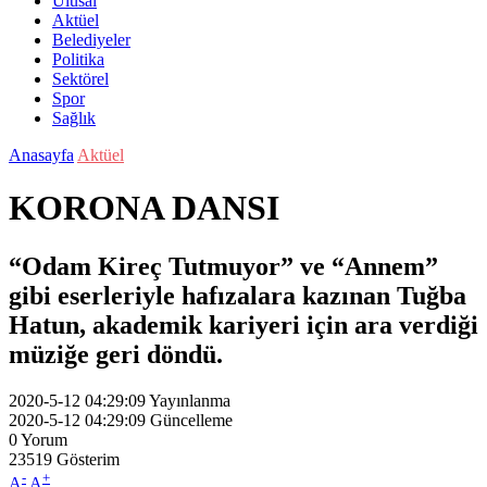
Ulusal
Aktüel
Belediyeler
Politika
Sektörel
Spor
Sağlık
Anasayfa
Aktüel
KORONA DANSI
“Odam Kireç Tutmuyor” ve “Annem”
gibi eserleriyle hafızalara kazınan Tuğba
Hatun, akademik kariyeri için ara verdiği
müziğe geri döndü.
2020-5-12 04:29:09
Yayınlanma
2020-5-12 04:29:09
Güncelleme
0
Yorum
23519
Gösterim
-
+
A
A