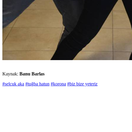
Kaynak:
Banu Barlas
#selçuk aka
#tuğba hatun
#korona
#biz bize yeteriz