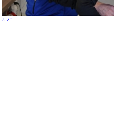
-
+
A
A