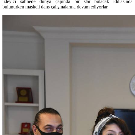
izleyici sahnede dünya çapında bir star bulacak iddiasında
bulunurken maskeli dans çalışmalarına devam ediyorlar.