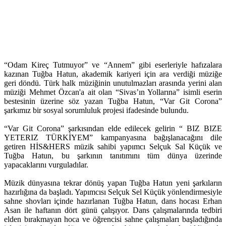
“Odam Kireç Tutmuyor” ve “Annem” gibi eserleriyle hafızalara
kazınan Tuğba Hatun, akademik kariyeri için ara verdiği müziğe
geri döndü. Türk halk müziğinin unutulmazları arasında yerini alan
müziği Mehmet Özcan'a ait olan “Sivas’ın Yollarına” isimli eserin
bestesinin üzerine söz yazan Tuğba Hatun, “Var Git Corona”
şarkımız bir sosyal sorumluluk projesi ifadesinde bulundu.
“Var Git Corona” şarkısından elde edilecek gelirin “ BIZ BIZE
YETERIZ TÜRKİYEM” kampanyasına bağışlanacağını dile
getiren HİS&HERS müzik sahibi yapımcı Selçuk Sal Küçük ve
Tuğba Hatun, bu şarkının tanıtımını tüm dünya üzerinde
yapacaklarını vurguladılar.
Müzik dünyasına tekrar dönüş yapan Tuğba Hatun yeni şarkıların
hazırlığına da başladı. Yapımcısı Selçuk Sel Küçük yönlendirmesiyle
sahne shovları içinde hazırlanan Tuğba Hatun, dans hocası Erhan
Asan ile haftanın dört günü çalışıyor. Dans çalışmalarında tedbiri
elden bırakmayan hoca ve öğrencisi sahne çalışmaları başladığında