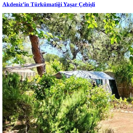
Akdeniz’in Türkümatiği Yaşar Çebişli