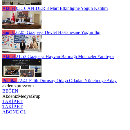
Aktüel
03:16
ANIDER 8 Mart Etkinliğine Yoğun Katılım
Sağlık
22:05
Gazipaşa Devlet Hastanesine Yoğun İlgi
Aktüel
21:53
Gazipaşa Hayvan Barınağı Mucizeler Yaratıyor
Politika
22:41
Fatih Durusoy Odayı Odadan Yönetmeye Aday
akdenizpresscom
BEĞEN
AkdenizMedyaGrup
TAKİP ET
TAKİP ET
ABONE OL