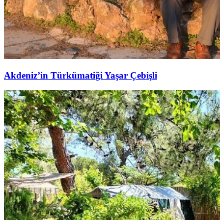
Akdeniz’in Türkümatiği Yaşar Çebişli