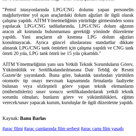
"Petrol istasyonlarında LPG/CNG dolumu yapan personelin
mağduriyetine yol açan araçlardaki dolum ağızları ile ilgili olarak
çalışma yapıldı. AİTM Yönetmeliğinin yürürlüğe girmesinden sonra
yapılacak LPG/CNG tadilatlarında, LPG/CNG dolum ağzının
aracın alt kısmında bulunmaması gerektiği yönünde düzenleme
yapıldı. Yani araçların alt kısmına LPG dolum ağızları
konulmayacak. Ayrıca güncel uluslararası standartlar dikkate
alınarak LPG/CNG tank ömürleri için çalışma yapıldı ve CNG tank
ömrü 20 yıla, LPG tank ömrü ise 15 yıla çıkartıldı."
AİTM Yönetmeliğinin yanı sıra Yetkili Teknik Sorumluların Görev,
Yükümlülük ve Sertifikalandırılmasına Dair Tebliğ de Resmi
Gazete'de yayımlandı. Buna göre, bakanlık tarafından yürütülen
otomotiv tip onayı mevzuatı kapsamında firmalarda faaliyette
bulunan veya sözleşmeli görev yapan teknik elemanların
(mühendislerin) sınav sonucu sertifikalandırılarak yetkili teknik
sorumlu olmaları, bunların görev ve yükümlülükleri, eğitim
verecek/sınav yapacak kurum, kuruluşlar ile ilgili düzenleme yapıldı.
Kaynak:
Banu Barlas
#araç filmi
#araç camlarında film serbest
#araç camı film yasağı