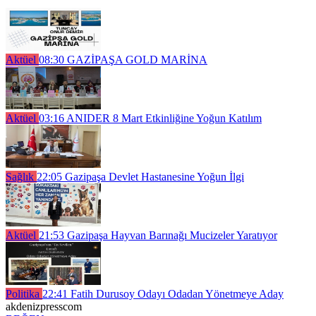
Aktüel
08:30
GAZİPAŞA GOLD MARİNA
Aktüel
03:16
ANIDER 8 Mart Etkinliğine Yoğun Katılım
Sağlık
22:05
Gazipaşa Devlet Hastanesine Yoğun İlgi
Aktüel
21:53
Gazipaşa Hayvan Barınağı Mucizeler Yaratıyor
Politika
22:41
Fatih Durusoy Odayı Odadan Yönetmeye Aday
akdenizpresscom