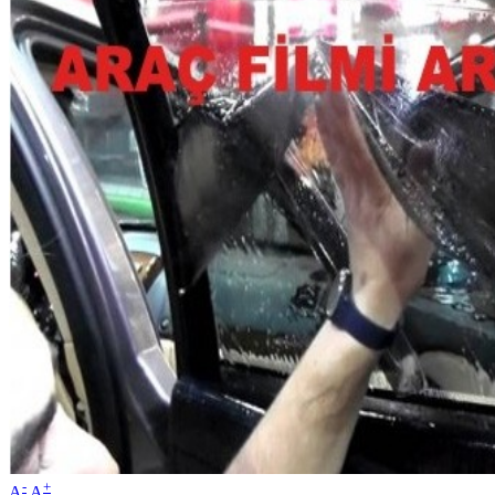
-
+
A
A