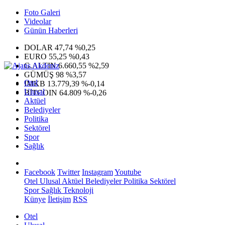
Foto Galeri
Videolar
Günün Haberleri
DOLAR
47,74
%0,25
EURO
55,25
%0,43
G.ALTIN
6.660,55
%2,59
GÜMÜŞ
98
%3,57
Otel
IMKB
13.779,39
%-0,14
Ulusal
BITCOIN
64.809
%-0,26
Aktüel
Belediyeler
Politika
Sektörel
Spor
Sağlık
Facebook
Twitter
Instagram
Youtube
Otel
Ulusal
Aktüel
Belediyeler
Politika
Sektörel
Spor
Sağlık
Teknoloji
Künye
İletişim
RSS
Otel