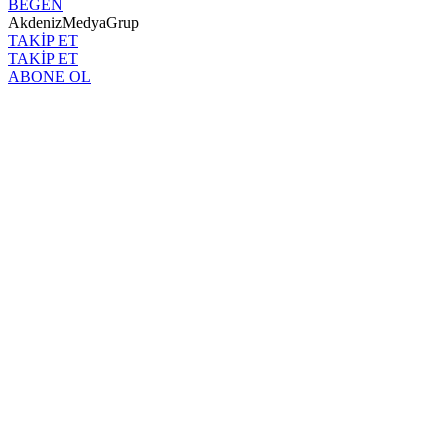
BEĞEN
AkdenizMedyaGrup
TAKİP ET
TAKİP ET
ABONE OL