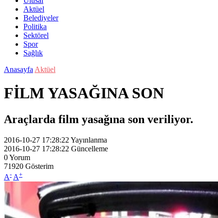
Ulusal
Aktüel
Belediyeler
Politika
Sektörel
Spor
Sağlık
Anasayfa
Aktüel
FİLM YASAĞINA SON
Araçlarda film yasağına son veriliyor.
2016-10-27 17:28:22
Yayınlanma
2016-10-27 17:28:22
Güncelleme
0
Yorum
71920
Gösterim
-
+
A
A