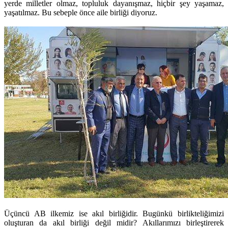
yerde milletler olmaz, topluluk dayanışmaz, hiçbir şey yaşamaz,
yaşatılmaz. Bu sebeple önce aile birliği diyoruz.
Üçüncü AB ilkemiz ise akıl birliğidir. Bugünkü birlikteliğimizi
oluşturan da akıl birliği değil midir? Akıllarımızı birleştirerek