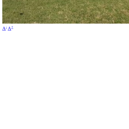
-
+
A
A