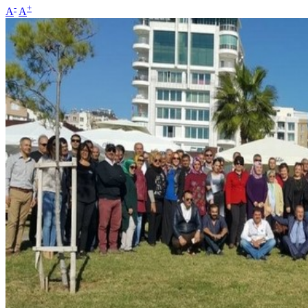
-
+
A
A