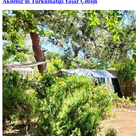
Akdeniz’in Türkümatiği Yaşar Çebişli