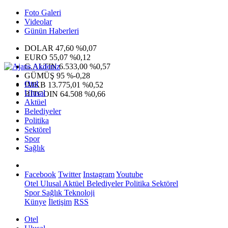
Foto Galeri
Videolar
Günün Haberleri
DOLAR
47,60
%0,07
EURO
55,07
%0,12
G.ALTIN
6.533,00
%0,57
GÜMÜŞ
95
%-0,28
Otel
IMKB
13.775,01
%0,52
Ulusal
BITCOIN
64.508
%0,66
Aktüel
Belediyeler
Politika
Sektörel
Spor
Sağlık
Facebook
Twitter
Instagram
Youtube
Otel
Ulusal
Aktüel
Belediyeler
Politika
Sektörel
Spor
Sağlık
Teknoloji
Künye
İletişim
RSS
Otel