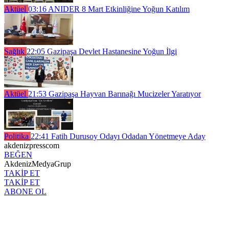
Aktüel
03:16
ANIDER 8 Mart Etkinliğine Yoğun Katılım
Sağlık
22:05
Gazipaşa Devlet Hastanesine Yoğun İlgi
Aktüel
21:53
Gazipaşa Hayvan Barınağı Mucizeler Yaratıyor
Politika
22:41
Fatih Durusoy Odayı Odadan Yönetmeye Aday
akdenizpresscom
BEĞEN
AkdenizMedyaGrup
TAKİP ET
TAKİP ET
ABONE OL