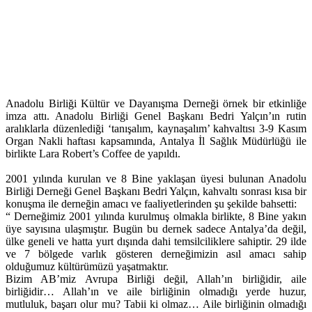
Anadolu Birliği Kültür ve Dayanışma Derneği örnek bir etkinliğe
imza attı. Anadolu Birliği Genel Başkanı Bedri Yalçın’ın rutin
aralıklarla düzenlediği ‘tanışalım, kaynaşalım’ kahvaltısı 3-9 Kasım
Organ Nakli haftası kapsamında, Antalya İl Sağlık Müdürlüğü ile
birlikte Lara Robert’s Coffee de yapıldı.
2001 yılında kurulan ve 8 Bine yaklaşan üyesi bulunan Anadolu
Birliği Derneği Genel Başkanı Bedri Yalçın, kahvaltı sonrası kısa bir
konuşma ile derneğin amacı ve faaliyetlerinden şu şekilde bahsetti:
“ Derneğimiz 2001 yılında kurulmuş olmakla birlikte, 8 Bine yakın
üye sayısına ulaşmıştır. Bugün bu dernek sadece Antalya’da değil,
ülke geneli ve hatta yurt dışında dahi temsilciliklere sahiptir. 29 ilde
ve 7 bölgede varlık gösteren derneğimizin asıl amacı sahip
olduğumuz kültürümüzü yaşatmaktır.
Bizim AB’miz Avrupa Birliği değil, Allah’ın birliğidir, aile
birliğidir… Allah’ın ve aile birliğinin olmadığı yerde huzur,
mutluluk, başarı olur mu? Tabii ki olmaz… Aile birliğinin olmadığı