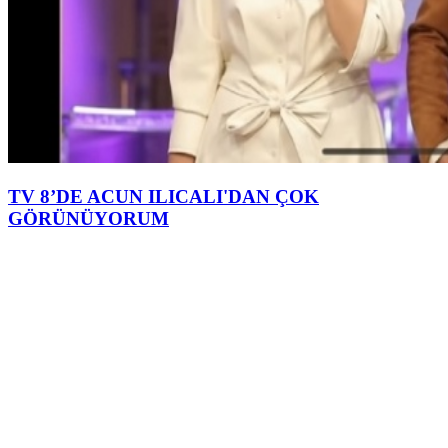
TV 8’DE ACUN ILICALI'DAN ÇOK
GÖRÜNÜYORUM