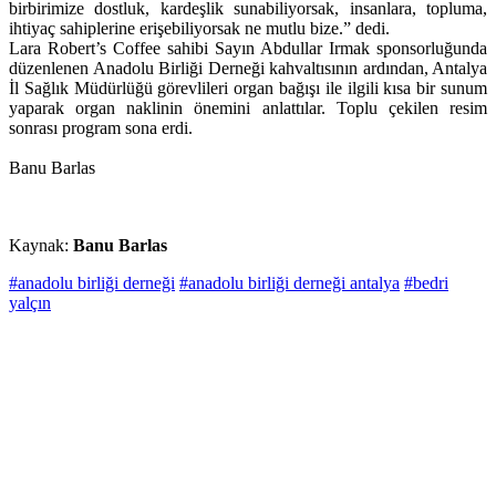
birbirimize dostluk, kardeşlik sunabiliyorsak, insanlara, topluma,
ihtiyaç sahiplerine erişebiliyorsak ne mutlu bize.” dedi.
Lara Robert’s Coffee sahibi Sayın Abdullar Irmak sponsorluğunda
düzenlenen Anadolu Birliği Derneği kahvaltısının ardından, Antalya
İl Sağlık Müdürlüğü görevlileri organ bağışı ile ilgili kısa bir sunum
yaparak organ naklinin önemini anlattılar. Toplu çekilen resim
sonrası program sona erdi.
Banu Barlas
Kaynak:
Banu Barlas
#anadolu birliği derneği
#anadolu birliği derneği antalya
#bedri
yalçın