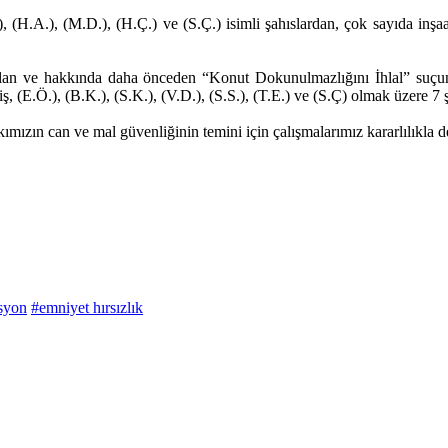
.), (H.A.), (M.D.), (H.Ç.) ve (S.Ç.) isimli şahıslardan, çok sayıda inş
n alan ve hakkında daha önceden “Konut Dokunulmazlığını İhlal” suçu
ş, (E.Ö.), (B.K.), (S.K.), (V.D.), (S.S.), (T.E.) ve (S.Ç) olmak üzere 7 ş
mızın can ve mal güvenliğinin temini için çalışmalarımız kararlılıkla 
syon
#emniyet hırsızlık