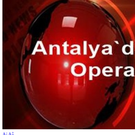
-
+
A
A