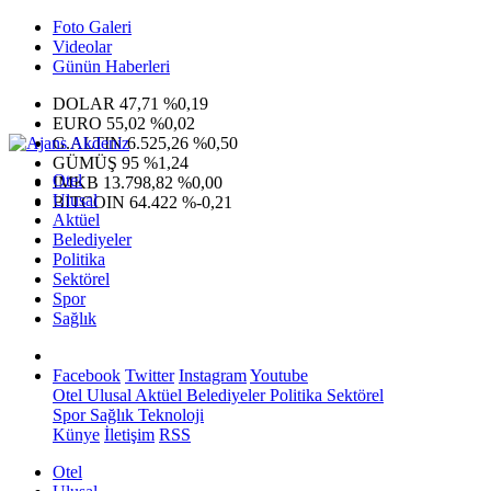
Foto Galeri
Videolar
Günün Haberleri
DOLAR
47,71
%0,19
EURO
55,02
%0,02
G.ALTIN
6.525,26
%0,50
GÜMÜŞ
95
%1,24
Otel
IMKB
13.798,82
%0,00
Ulusal
BITCOIN
64.422
%-0,21
Aktüel
Belediyeler
Politika
Sektörel
Spor
Sağlık
Facebook
Twitter
Instagram
Youtube
Otel
Ulusal
Aktüel
Belediyeler
Politika
Sektörel
Spor
Sağlık
Teknoloji
Künye
İletişim
RSS
Otel