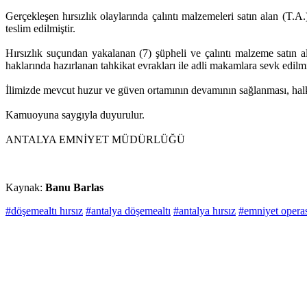
Gerçekleşen hırsızlık olaylarında çalıntı malzemeleri satın alan (T.A
teslim edilmiştir.
Hırsızlık suçundan yakalanan (7) şüpheli ve çalıntı malzeme satı
haklarında hazırlanan tahkikat evrakları ile adli makamlara sevk edilmi
İlimizde mevcut huzur ve güven ortamının devamının sağlanması, halkı
Kamuoyuna saygıyla duyurulur.
ANTALYA EMNİYET MÜDÜRLÜĞÜ
Kaynak:
Banu Barlas
#döşemealtı hırsız
#antalya döşemealtı
#antalya hırsız
#emniyet opera