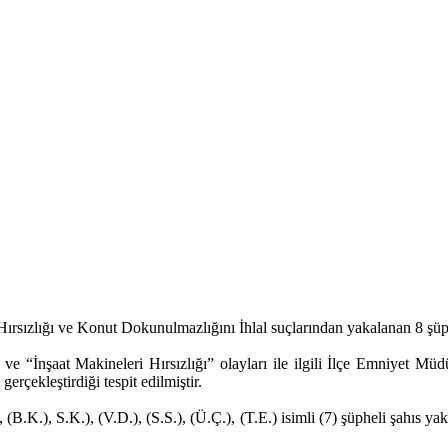
ırsızlığı ve Konut Dokunulmazlığını İhlal suçlarından yakalanan 8 şüph
İnşaat Makineleri Hırsızlığı” olayları ile ilgili İlçe Emniyet Müdürl
gerçekleştirdiği tespit edilmiştir.
 (B.K.), S.K.), (V.D.), (S.S.), (Ü.Ç.), (T.E.) isimli (7) şüpheli şahıs 