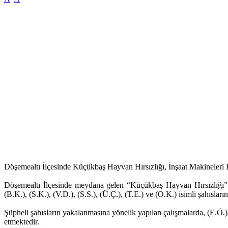
Döşemealtı İlçesinde Küçükbaş Hayvan Hırsızlığı, İnşaat Makineleri H
Döşemealtı İlçesinde meydana gelen “Küçükbaş Hayvan Hırsızlığı” ve “
(B.K.), (S.K.), (V.D.), (S.S.), (Ü.Ç.), (T.E.) ve (O.K.) isimli şahısların 
Şüpheli şahısların yakalanmasına yönelik yapılan çalışmalarda, (E.Ö.),
etmektedir.