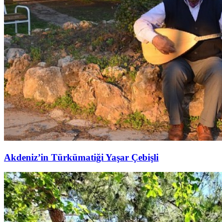
Akdeniz’in Türkümatiği Yaşar Çebişli