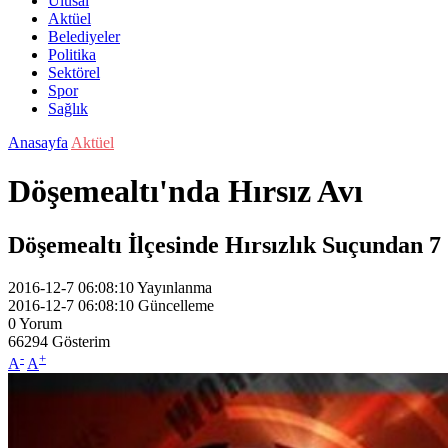
Ulusal
Aktüel
Belediyeler
Politika
Sektörel
Spor
Sağlık
Anasayfa
Aktüel
Döşemealtı'nda Hırsız Avı
Döşemealtı İlçesinde Hırsızlık Suçundan 7
2016-12-7 06:08:10
Yayınlanma
2016-12-7 06:08:10
Güncelleme
0
Yorum
66294
Gösterim
-
+
A
A