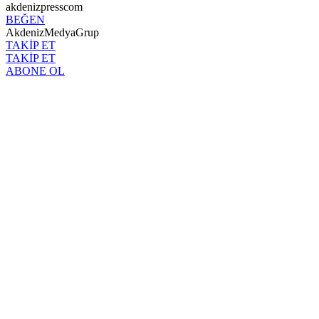
akdenizpresscom
BEĞEN
AkdenizMedyaGrup
TAKİP ET
TAKİP ET
ABONE OL