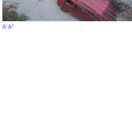
-
+
A
A