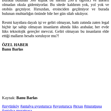
Burada bulunan 500 kişilik bir sitenin 200’ü öğrenci ve aileleri
olmadan okula gidemiyorlar. Bu sitede kaldırım yok, yol yok ve
otobüs geçmiyor. Hırsızdan, eroinciden geçilmiyor ve burada
bulunan muhtarlığın önünde bile her gün silah sıkılıyor.
Resmi kayıtlara dayalı işi ve geliri olmayan, hattı zatında zaten legal
hiçbir işe sahip olmayan insanların altında lüks arabalar, her evde
lüks teknolojik gereçler mevcut. Geliri olmayan bu insanların elde
ettiği malların hesabı soruluyor mu?!
ÖZEL HABER
Banu Barlas
Kaynak:
Banu Barlas
#zeytinköy
#antalya uyuşturucu
#uyuşturucu
#texas
#muratpaşa
#antalya muratpaşa