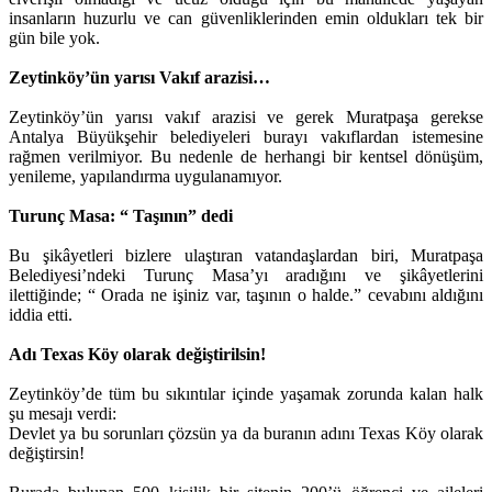
insanların huzurlu ve can güvenliklerinden emin oldukları tek bir
gün bile yok.
Zeytinköy’ün yarısı Vakıf arazisi…
Zeytinköy’ün yarısı vakıf arazisi ve gerek Muratpaşa gerekse
Antalya Büyükşehir belediyeleri burayı vakıflardan istemesine
rağmen verilmiyor. Bu nedenle de herhangi bir kentsel dönüşüm,
yenileme, yapılandırma uygulanamıyor.
Turunç Masa: “ Taşının” dedi
Bu şikâyetleri bizlere ulaştıran vatandaşlardan biri, Muratpaşa
Belediyesi’ndeki Turunç Masa’yı aradığını ve şikâyetlerini
ilettiğinde; “ Orada ne işiniz var, taşının o halde.” cevabını aldığını
iddia etti.
Adı Texas Köy olarak değiştirilsin!
Zeytinköy’de tüm bu sıkıntılar içinde yaşamak zorunda kalan halk
şu mesajı verdi:
Devlet ya bu sorunları çözsün ya da buranın adını Texas Köy olarak
değiştirsin!