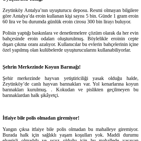
Zeytinköy Antalya’nın uyuşturucu deposu. Resmi olmayan bilgilere
göre Antalya’da eroin kullanan kişi sayısı 5 bin. Günde 1 gram eroin
60 lira ve bu durumda günlük eroin cirosu 300 bin lirayı buluyor.
Polisin yaptığı baskınlara ve denetlemelere çözüm olarak da her evin
bahçesinde eroin odaları oluşturulmuş. Böylelikle eroinin cepte
dışarı çıkma oranı azalıyor. Kullanıcılar bu evlerin bahçelerinin içine
özel yapılmış olan kulübelerde uyuşturucularını kullanabiliyorlar.
Şehrin Merkezinde Koyun Barınağı!
Şehir merkezinde hayvan yetiştiriciliği yasak olduğu halde,
Zeytinköy’de canlı hayvan barınakları var. Yol kenarlarına koyun
barınakları kurulmuş. . Kokudan ve pislikten geçilmeyen bu
barınaklardan halk şikâyetçi.
İtfaiye bile polis olmadan giremiyor!
Yangın çıksa itfaiye bile polis olmadan bu mahalleye giremiyor.
Burada halk için sağlıklı yaşam koşulları yok. Maddi durumu
elverişli olmadığı ve ucuz olduğu için bu mahallede yaşayan