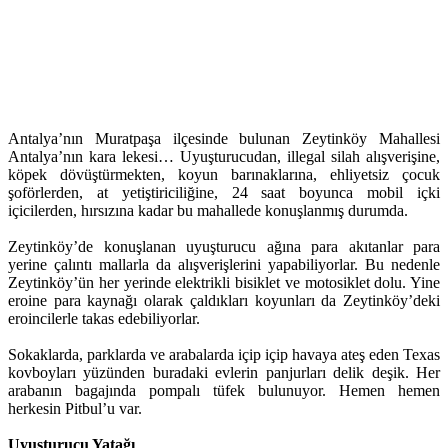
Antalya’nın Muratpaşa ilçesinde bulunan Zeytinköy Mahallesi
Antalya’nın kara lekesi… Uyuşturucudan, illegal silah alışverişine,
köpek dövüştürmekten, koyun barınaklarına, ehliyetsiz çocuk
şoförlerden, at yetiştiriciliğine, 24 saat boyunca mobil içki
içicilerden, hırsızına kadar bu mahallede konuşlanmış durumda.
Zeytinköy’de konuşlanan uyuşturucu ağına para akıtanlar para
yerine çalıntı mallarla da alışverişlerini yapabiliyorlar. Bu nedenle
Zeytinköy’ün her yerinde elektrikli bisiklet ve motosiklet dolu. Yine
eroine para kaynağı olarak çaldıkları koyunları da Zeytinköy’deki
eroincilerle takas edebiliyorlar.
Sokaklarda, parklarda ve arabalarda içip içip havaya ateş eden Texas
kovboyları yüzünden buradaki evlerin panjurları delik deşik. Her
arabanın bagajında pompalı tüfek bulunuyor. Hemen hemen
herkesin Pitbul’u var.
Uyuşturucu Yatağı