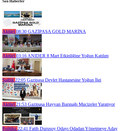
Son Haberler
Aktüel
08:30
GAZİPAŞA GOLD MARİNA
Aktüel
03:16
ANIDER 8 Mart Etkinliğine Yoğun Katılım
Sağlık
22:05
Gazipaşa Devlet Hastanesine Yoğun İlgi
Aktüel
21:53
Gazipaşa Hayvan Barınağı Mucizeler Yaratıyor
Politika
22:41
Fatih Durusoy Odayı Odadan Yönetmeye Aday