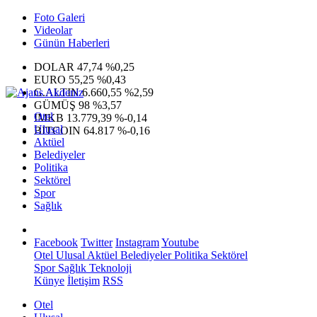
Foto Galeri
Videolar
Günün Haberleri
DOLAR
47,74
%0,25
EURO
55,25
%0,43
G.ALTIN
6.660,55
%2,59
GÜMÜŞ
98
%3,57
Otel
IMKB
13.779,39
%-0,14
Ulusal
BITCOIN
64.817
%-0,16
Aktüel
Belediyeler
Politika
Sektörel
Spor
Sağlık
Facebook
Twitter
Instagram
Youtube
Otel
Ulusal
Aktüel
Belediyeler
Politika
Sektörel
Spor
Sağlık
Teknoloji
Künye
İletişim
RSS
Otel