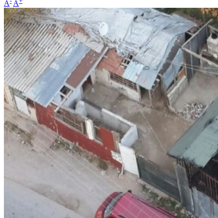
-
+
A
A