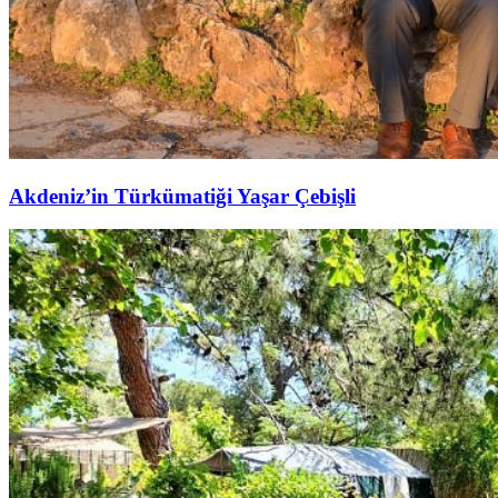
Akdeniz’in Türkümatiği Yaşar Çebişli