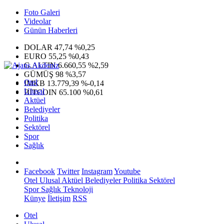
Foto Galeri
Videolar
Günün Haberleri
DOLAR
47,74
%0,25
EURO
55,25
%0,43
G.ALTIN
6.660,55
%2,59
GÜMÜŞ
98
%3,57
Otel
IMKB
13.779,39
%-0,14
Ulusal
BITCOIN
65.100
%0,61
Aktüel
Belediyeler
Politika
Sektörel
Spor
Sağlık
Facebook
Twitter
Instagram
Youtube
Otel
Ulusal
Aktüel
Belediyeler
Politika
Sektörel
Spor
Sağlık
Teknoloji
Künye
İletişim
RSS
Otel