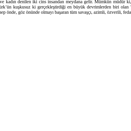
e kadın denilen iki cins insandan meydana gelir. Mümkün müdür ki, bi
 Atatürk’ün kuşkusuz ki gerçekleştirdiği en büyük devrimlerd
önde, göz önünde olmayı başaran tüm savaşçı, azimli, özverili, fedak