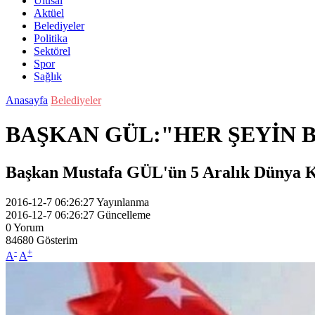
Ulusal
Aktüel
Belediyeler
Politika
Sektörel
Spor
Sağlık
Anasayfa
Belediyeler
BAŞKAN GÜL:"HER ŞEYİN B
Başkan Mustafa GÜL'ün 5 Aralık Dünya K
2016-12-7 06:26:27
Yayınlanma
2016-12-7 06:26:27
Güncelleme
0
Yorum
84680
Gösterim
-
+
A
A