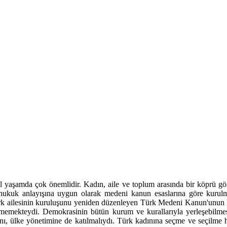
 yaşamda çok önemlidir. Kadın, aile ve toplum arasında bir köprü görev
ş hukuk anlayışına uygun olarak medeni kanun esaslarına göre kurulmu
Türk ailesinin kuruluşunu yeniden düzenleyen Türk Medeni Kanun'unun k
lmemekteydi. Demokrasinin bütün kurum ve kurallarıyla yerleşebilmesi 
ını, ülke yönetimine de katılmalıydı. Türk kadınına seçme ve seçilme 