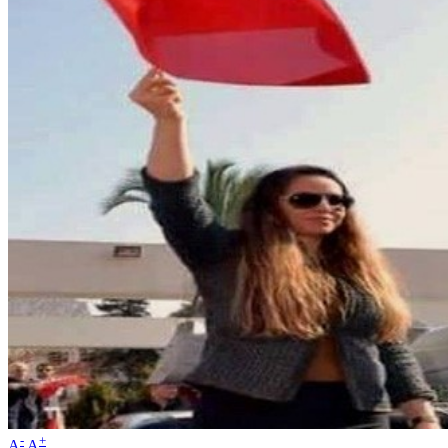
-
+
A
A