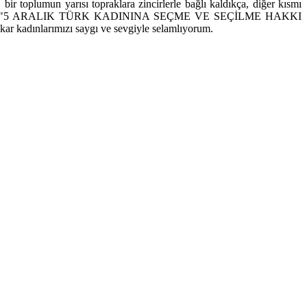
r toplumun yarısı topraklara zincirlerle bağlı kaldıkça, diğer kısmı
en biri olan "5 ARALIK TÜRK KADININA SEÇME VE SEÇİLME HAKKI
ar kadınlarımızı saygı ve sevgiyle selamlıyorum.