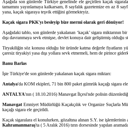
Aşağıda son günlerde Türkiye genelinde ele geçirilen kaçak sigarala
tamamını yayınlamaya kalkarsam, 8 sayfalık gazetemize en az 8 sayfa
yana, kaçak sigaraya teşvik ettiğini görmekteyiz.
Kaçak sigara PKK'yı besleyip bize mermi olarak geri dönüyor!
Aşağıdaki tablo, son günlerde yakalanan ‘kaçak’ sigara miktarının bir
dışı davranmaya sevk etmişse, devlet konuya dair geliştirmiş olduğu st
Tiryakiliğin söz konusu olduğu bir üründe katma değerle fiyatların y
çaresiz tiryakiyi yasa dışı yollara sevk etmemeli, hem de pirince gi
Banu Barlas
İşte Türkiye'de son günlerde yakalanan kaçak sigara miktarı:
Antalya
'da KOM ekipleri, 71 bin 800 paket gümrük kaçağı sigara ele 
ANTALYA
'nın ( 18.10.2016) Manavgat İlçesi'nde polisin düzenledi
Manavgat
Emniyet Müdürlüğü Kaçakçılık ve Organize Suçlarla Mücad
kaçağı sigara ele geçirildi.
Kaçak sigaralara el konulurken, gözaltına alınan S.Y. ise işlemlerinin a
Kahramanmaraş
'ta ( 5 Aralık 2016) tırın dorsesinde yapılan arama