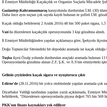
İl Emniyet Müdürlüğü Kaçakçılık ve Organize Suçlarla Mücadele Şubesi
Gaziantep-Kahramanmaraş
karayolunda durdurulan İ.M. (30) idares
Daha önce aynı suçtan çok sayıda kaydı bulunan tır şoförü İ.M. gözalt
Kaçak olduğu belirlenen( 2 Aralık 2016) 48 bin 500 paket sigara, 1,5 t
Van
'da düzenlenen kaçakçılık operasyonunda 3 kişi gözaltına alındı.
İl Emniyet Müdürlüğünden yapılan açıklamaya göre, İpekyolu ilçesinde
Doğu Toptancılar Sitesindeki bir depodaki aramada ise kaçak olduğu 
Tuşba
ilçesi Özalp yolunda durdurulan araçtaki aramada bulunan 13 
Operasyonlarda gözaltına alınan Z.F, Ş.K. ve A.S'nin emniyetteki işlem
Gelinin çeyizinden kaçak sigara ve uyuşturucu çıktı
Edirne'de
(28.11.2016) bir yolcu otobüsünde yapılan aramada çok sayı
Diyarbakır Valiliği tarafından yapılan yazılı açıklamada, Emniyet 
belirtilerek, "Düzenlenen operasyonlarda piyasa değeri 765 bin 569 lir
PKK'nın finans kaynakları yok ediliyor