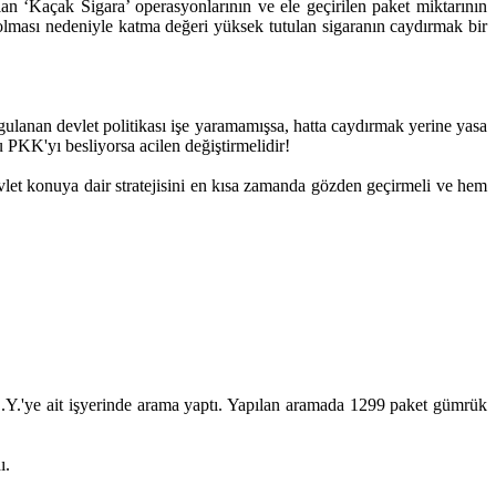
an ‘Kaçak Sigara’ operasyonlarının ve ele geçirilen paket miktarının
olması nedeniyle katma değeri yüksek tutulan sigaranın caydırmak bir
gulanan devlet politikası işe yaramamışsa, hatta caydırmak yerine yasa
 PKK'yı besliyorsa acilen değiştirmelidir!
vlet konuya dair stratejisini en kısa zamanda gözden geçirmeli ve hem
Y.'ye ait işyerinde arama yaptı. Yapılan aramada 1299 paket gümrük
ı.