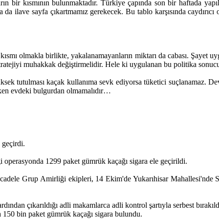
rın bir kısmının bulunmaktadır. Türkiye çapında son bir haftada yapıl
 da ilave sayfa çıkartmamız gerekecek. Bu tablo karşısında caydırıcı 
 kısmı olmakla birlikte, yakalanamayanların miktarı da cabası. Şayet uy
ratejiyi muhakkak değiştirmelidir. Hele ki uygulanan bu politika sonucu
üksek tutulması kaçak kullanıma sevk ediyorsa tüketici suçlanamaz. De
derken evdeki bulgurdan olmamalıdır…
geçirdi.
ği operasyonda 1299 paket gümrük kaçağı sigara ele geçirildi.
ele Grup Amirliği ekipleri, 14 Ekim'de Yukarıhisar Mahallesi'nde S.
rdından çıkarıldığı adli makamlarca adli kontrol şartıyla serbest bırakıld
da 150 bin paket gümrük kaçağı sigara bulundu.