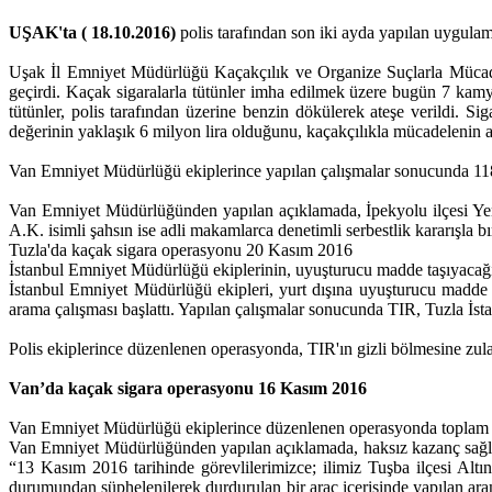
UŞAK'ta ( 18.10.2016)
polis tarafından son iki ayda yapılan uygulam
Uşak İl Emniyet Müdürlüğü Kaçakçılık ve Organize Suçlarla Mücadele
geçirdi. Kaçak sigaralarla tütünler imha edilmek üzere bugün 7 kamyo
tütünler, polis tarafından üzerine benzin dökülerek ateşe verildi. 
değerinin yaklaşık 6 milyon lira olduğunu, kaçakçılıkla mücadelenin a
Van Emniyet Müdürlüğü ekiplerince yapılan çalışmalar sonucunda 118 
Van Emniyet Müdürlüğünden yapılan açıklamada, İpekyolu ilçesi Yeni M
A.K. isimli şahsın ise adli makamlarca denetimli serbestlik kararışla bıra
Tuzla'da kaçak sigara operasyonu 20 Kasım 2016
İstanbul Emniyet Müdürlüğü ekiplerinin, uyuşturucu madde taşıyacağı 
İstanbul Emniyet Müdürlüğü ekipleri, yurt dışına uyuşturucu madde 
arama çalışması başlattı. Yapılan çalışmalar sonucunda TIR, Tuzla İst
Polis ekiplerince düzenlenen operasyonda, TIR'ın gizli bölmesine zula
Van’da kaçak sigara operasyonu 16 Kasım 2016
Van Emniyet Müdürlüğü ekiplerince düzenlenen operasyonda toplam 16
Van Emniyet Müdürlüğünden yapılan açıklamada, haksız kazanç sağlama
“13 Kasım 2016 tarihinde görevlilerimizce; ilimiz Tuşba ilçesi Alt
durumundan şüphelenilerek durdurulan bir araç içerisinde yapılan ar