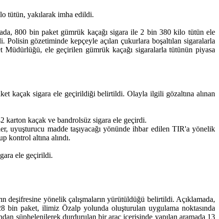
o tütün, yakılarak imha edildi.
da, 800 bin paket gümrük kaçağı sigara ile 2 bin 380 kilo tütün ele
 Polisin gözetiminde kepçeyle açılan çukurlara boşaltılan sigaralarla
et Müdürlüğü, ele geçirilen gümrük kaçağı sigaralarla tütünün piyasa
çak sigara ele geçirildiği belirtildi. Olayla ilgili gözaltına alınan
 karton kaçak ve bandrolsüz sigara ele geçirdi.
ler, uyuşturucu madde taşıyacağı yönünde ihbar edilen TIR'a yönelik
 kontrol altına alındı.
ara ele geçirildi.
deşifresine yönelik çalışmaların yürütüldüğü belirtildi. Açıklamada,
128 bin paket, ilimiz Özalp yolunda oluşturulan uygulama noktasında
dan şüphelenilerek durdurulan bir araç içerisinde yapılan aramada 13