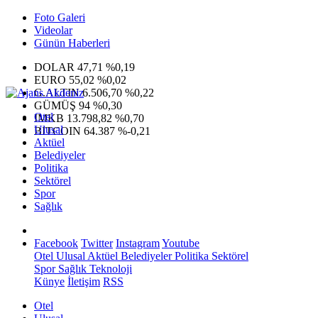
Foto Galeri
Videolar
Günün Haberleri
DOLAR
47,71
%0,19
EURO
55,02
%0,02
G.ALTIN
6.506,70
%0,22
GÜMÜŞ
94
%0,30
Otel
IMKB
13.798,82
%0,70
Ulusal
BITCOIN
64.387
%-0,21
Aktüel
Belediyeler
Politika
Sektörel
Spor
Sağlık
Facebook
Twitter
Instagram
Youtube
Otel
Ulusal
Aktüel
Belediyeler
Politika
Sektörel
Spor
Sağlık
Teknoloji
Künye
İletişim
RSS
Otel