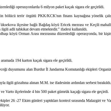
zenlediği operasyonlarda 6 milyon paket kaçak sigara ele geçirildi.
erinin bölücü terör örgütü PKK/KCK'nın finans kaynağına yönelik ç
 Yüksekova ilçesine bağlı Bağdaş köyü Ericek mezrası ve Keçili mahall
lgili adli tahkikat devam etmektedir." ifadesi kullanıldı.
lbaşı köyü Orman Arası mezrasına düzenlediği operasyonda, bir kişini
aramada 194 karton kaçak sigara ele geçirildi.
ileceği duyumunu alan Burdur İl Jandarma Komutanlığı ekipleri Organ
la ilgili gözaltına alınan M.M. ise ifadesinin ardından serbest bırakıldı
ve Varto ilçelerinde 4 bin 500 paket gümrük kaçağı sigara ele geçirdi.
kipler 26 -27 Ekim günleri yaptıkları kontrol sırasında Malazgirt ve Va
ülüyor.