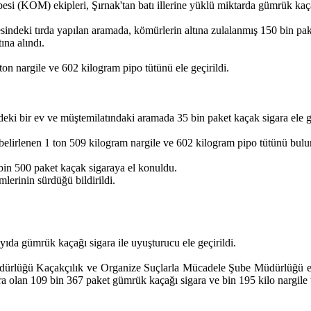
 (KOM) ekipleri, Şırnak'tan batı illerine yüklü miktarda gümrük kaçağı
indeki tırda yapılan aramada, kömürlerin altına zulalanmış 150 bin paket
ına alındı.
on nargile ve 602 kilogram pipo tütünü ele geçirildi.
ki bir ev ve müştemilatındaki aramada 35 bin paket kaçak sigara ele ge
belirlenen 1 ton 509 kilogram nargile ve 602 kilogram pipo tütünü bul
bin 500 paket kaçak sigaraya el konuldu.
lerinin sürdüğü bildirildi.
da gümrük kaçağı sigara ile uyuşturucu ele geçirildi.
Müdürlüğü Kaçakçılık ve Organize Suçlarla Mücadele Şube Müdürlüğü eki
a olan 109 bin 367 paket gümrük kaçağı sigara ve bin 195 kilo nargile tü