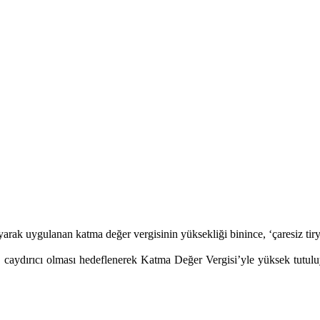
ayarak uygulanan katma değer vergisinin yüksekliği binince, ‘çaresiz tir
tları, caydırıcı olması hedeflenerek Katma Değer Vergisi’yle yüksek tutu