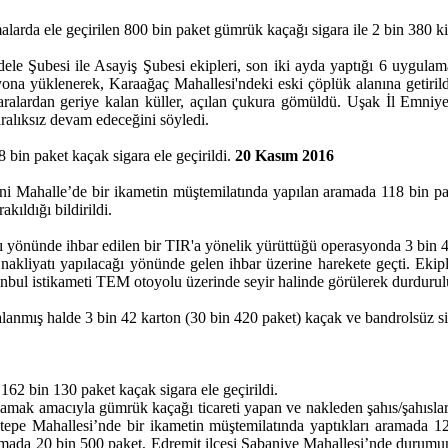
alarda ele geçirilen 800 bin paket gümrük kaçağı sigara ile 2 bin 380 kil
 Şubesi ile Asayiş Şubesi ekipleri, son iki ayda yaptığı 6 uygulama
na yüklenerek, Karaağaç Mahallesi'ndeki eski çöplük alanına getirildi.
Sigaralardan geriye kalan küller, açılan çukura gömüldü. Uşak İl Emniy
ralıksız devam edeceğini söyledi.
bin paket kaçak sigara ele geçirildi.
20 Kasım 2016
ahalle’de bir ikametin müştemilatında yapılan aramada 118 bin paket ka
kıldığı bildirildi.
yönünde ihbar edilen bir TIR'a yönelik yürüttüğü operasyonda 3 bin 42
nakliyatı yapılacağı yönünde gelen ihbar üzerine harekete geçti. Ekip
anbul istikameti TEM otoyolu üzerinde seyir halinde görülerek durdurulup
lanmış halde 3 bin 42 karton (30 bin 420 paket) kaçak ve bandrolsüz sig
2 bin 130 paket kaçak sigara ele geçirildi.
k amacıyla gümrük kaçağı ticareti yapan ve nakleden şahıs/şahısların 
ıntepe Mahallesi’nde bir ikametin müştemilatında yaptıkları aramada 
amada 20 bin 500 paket, Edremit ilçesi Şabaniye Mahallesi’nde durumun