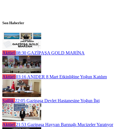
Son Haberler
Aktüel
08:30
GAZİPAŞA GOLD MARİNA
Aktüel
03:16
ANIDER 8 Mart Etkinliğine Yoğun Katılım
Sağlık
22:05
Gazipaşa Devlet Hastanesine Yoğun İlgi
Aktüel
21:53
Gazipaşa Hayvan Barınağı Mucizeler Yaratıyor