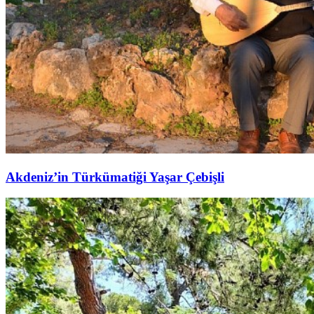
Akdeniz’in Türkümatiği Yaşar Çebişli