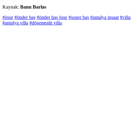
Kaynak:
Banu Barlas
#össe
#önder baş
#önder baş össe
#soner baş
#antalya inşaat
#villa
#antalya villa
#döşemealtı villa