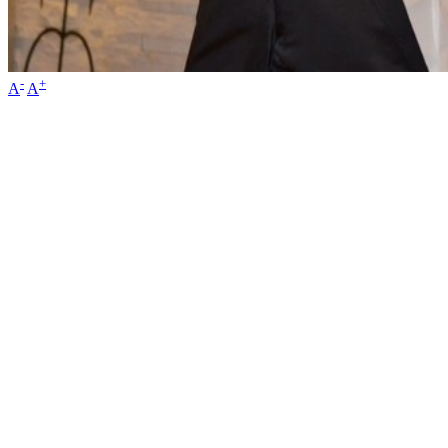
-
+
A
A