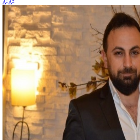
-
+
A
A