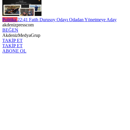
Politika
22:41
Fatih Durusoy Odayı Odadan Yönetmeye Aday
akdenizpresscom
BEĞEN
AkdenizMedyaGrup
TAKİP ET
TAKİP ET
ABONE OL