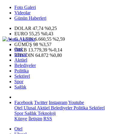
Foto Galeri
Videolar
Günün Haberleri
DOLAR
47,74
%0,25
EURO
55,25
%0,43
G.ALTIN
6.660,55
%2,59
GÜMÜŞ
98
%3,57
Otel
IMKB
13.779,39
%-0,14
Ulusal
BITCOIN
64.872
%0,80
Aktüel
Belediyeler
Politika
Sektörel
Spor
Sağlık
Facebook
Twitter
Instagram
Youtube
Otel
Ulusal
Aktüel
Belediyeler
Politika
Sektörel
Spor
Sağlık
Teknoloji
Künye
İletişim
RSS
Otel