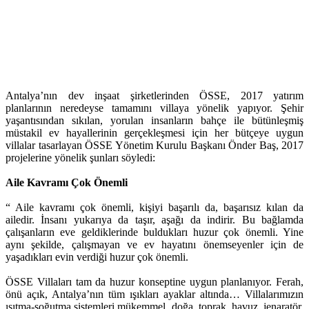
Antalya’nın dev inşaat şirketlerinden ÖSSE, 2017 yatırım
planlarının neredeyse tamamını villaya yönelik yapıyor. Şehir
yaşantısından sıkılan, yorulan insanların bahçe ile bütünleşmiş
müstakil ev hayallerinin gerçekleşmesi için her bütçeye uygun
villalar tasarlayan ÖSSE Yönetim Kurulu Başkanı Önder Baş, 2017
projelerine yönelik şunları söyledi:
Aile Kavramı Çok Önemli
“ Aile kavramı çok önemli, kişiyi başarılı da, başarısız kılan da
ailedir. İnsanı yukarıya da taşır, aşağı da indirir. Bu bağlamda
çalışanların eve geldiklerinde buldukları huzur çok önemli. Yine
aynı şekilde, çalışmayan ve ev hayatını önemseyenler için de
yaşadıkları evin verdiği huzur çok önemli.
ÖSSE Villaları tam da huzur konseptine uygun planlanıyor. Ferah,
önü açık, Antalya’nın tüm ışıkları ayaklar altında… Villalarımızın
ısıtma-soğutma sistemleri mükemmel, doğa, toprak, havuz, jenaratör,