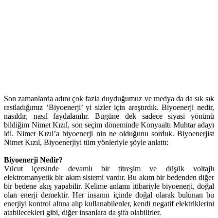
Son zamanlarda adını çok fazla duyduğumuz ve medya da da sık sık
rastladığımız ‘Biyoenerji’ yi sizler için araştırdık. Biyoenerji nedir,
nasıldır, nasıl faydalanılır. Bugüne dek sadece siyasi yönünü
bildiğim Nimet Kızıl, son seçim döneminde Konyaaltı Muhtar adayı
idi. Nimet Kızıl’a biyoenerji nin ne olduğunu sorduk. Biyoenerjist
Nimet Kızıl, Biyoenerjiyi tüm yönleriyle şöyle anlattı:
Biyoenerji Nedir?
Vücut içersinde devamlı bir titreşim ve düşük voltajlı
elektromanyetik bir akım sistemi vardır. Bu akım bir bedenden diğer
bir bedene akış yapabilir. Kelime anlamı itibariyle biyoenerji, doğal
olan enerji demektir. Her insanın içinde doğal olarak bulunan bu
enerjiyi kontrol altına alıp kullanabilenler, kendi negatif elektriklerini
atabilecekleri gibi, diğer insanlara da şifa olabilirler.