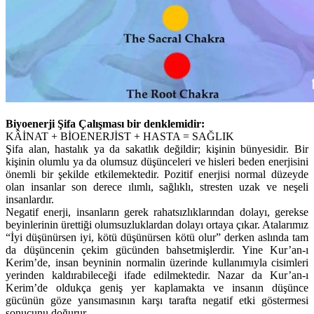
Biyoenerji Şifa Çalışması bir denklemidir:
KÂİNAT + BİOENERJİST + HASTA = SAĞLIK
Şifa alan, hastalık ya da sakatlık değildir; kişinin bünyesidir. Bir
kişinin olumlu ya da olumsuz düşünceleri ve hisleri beden enerjisini
önemli bir şekilde etkilemektedir. Pozitif enerjisi normal düzeyde
olan insanlar son derece ılımlı, sağlıklı, stresten uzak ve neşeli
insanlardır.
Negatif enerji, insanların gerek rahatsızlıklarından dolayı, gerekse
beyinlerinin ürettiği olumsuzluklardan dolayı ortaya çıkar. Atalarımız
“İyi düşünürsen iyi, kötü düşünürsen kötü olur” derken aslında tam
da düşüncenin çekim gücünden bahsetmişlerdir. Yine Kur’an-ı
Kerim’de, insan beyninin normalin üzerinde kullanımıyla cisimleri
yerinden kaldırabileceği ifade edilmektedir. Nazar da Kur’an-ı
Kerim’de oldukça geniş yer kaplamakta ve insanın düşünce
gücünün göze yansımasının karşı tarafta negatif etki göstermesi
sonucunu doğurur.