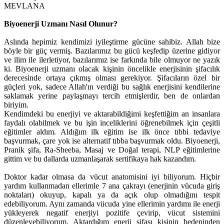
MEVLANA
Biyoenerji Uzmanı Nasıl Olunur?
Aslında hepimiz kendimizi iyileştirme gücüne sahibiz. Allah bize
böyle bir güç vermiş. Bazılarımız bu gücü keşfedip üzerine gidiyor
ve ilim ile ilerletiyor, bazılarımız ise farkında bile olmuyor ne yazık
ki. Biyoenerji uzmanı olacak kişinin öncelikle enerjisinin şifacılık
derecesinde ortaya çıkmış olması gerekiyor. Şifacıların özel bir
güçleri yok, sadece Allah'ın verdiği bu sağlık enerjisini kendilerine
saklamak yerine paylaşmayı tercih etmişlerdir, ben de onlardan
biriyim.
Kendimdeki bu enerjiyi ve aktarabildiğimi keşfettiğim an insanlara
faydalı olabilmek ve bu işin inceliklerini öğrenebilmek için çeşitli
eğitimler aldım. Aldığım ilk eğitim ise ilk önce tıbbi tedaviye
başvurmak, çare yok ise alternatif tıbba başvurmak oldu. Biyoenerji,
Pranik şifa, Ra-Sheeba, Masaj ve Doğal terapi, NLP eğitimlerine
gittim ve bu dallarda uzmanlaşarak sertifikaya hak kazandım.
Doktor kadar olmasa da vücut anatomisini iyi biliyorum. Hiçbir
yardım kullanmadan ellerimle 7 ana çakrayı (enerjinin vücuda giriş
noktaları) okuyup, kapalı ya da açık olup olmadığını tespit
edebiliyorum. Aynı zamanda vücuda yine ellerimin yardımı ile enerji
yükleyerek negatif enerjiyi pozitife çevirip, vücut sistemini
düzenleyebiliyorum. Aktardığım enerji şifası kişinin bedeninden