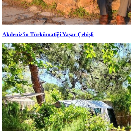
Akdeniz’in Türkümatiği Yaşar Çebişli