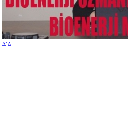
-
+
A
A