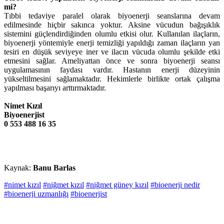
mi?
Tıbbi tedaviye paralel olarak biyoenerji seanslarına devam
edilmesinde hiçbir sakınca yoktur. Aksine vücudun bağışıklık
sistemini güçlendirdiğinden olumlu etkisi olur. Kullanılan ilaçların,
biyoenerji yöntemiyle enerji temizliği yapıldığı zaman ilaçların yan
tesiri en düşük seviyeye iner ve ilacın vücuda olumlu şekilde etki
etmesini sağlar. Ameliyattan önce ve sonra biyoenerji seansı
uygulamasının faydası vardır. Hastanın enerji düzeyinin
yükseltilmesini sağlamaktadır. Hekimlerle birlikte ortak çalışma
yapılması başarıyı arttırmaktadır.
Nimet Kızıl
Biyoenerjist
0 553 488 16 35
Kaynak:
Banu Barlas
#nimet kızıl
#niğmet kızıl
#niğmet güney kızıl
#bioenerji nedir
#bioenerji uzmanlığı
#bioenerjist