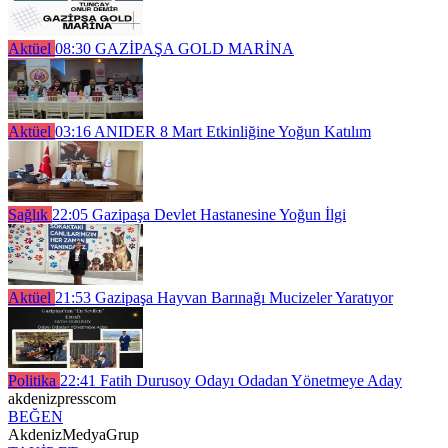
Aktüel
08:30
GAZİPAŞA GOLD MARİNA
Aktüel
03:16
ANIDER 8 Mart Etkinliğine Yoğun Katılım
Sağlık
22:05
Gazipaşa Devlet Hastanesine Yoğun İlgi
Aktüel
21:53
Gazipaşa Hayvan Barınağı Mucizeler Yaratıyor
Politika
22:41
Fatih Durusoy Odayı Odadan Yönetmeye Aday
akdenizpresscom
BEĞEN
AkdenizMedyaGrup