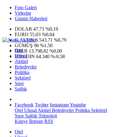
Foto Galeri
Videolar
Günün Haberleri
DOLAR
47,71
%0,19
EURO
55,03
%0,04
G.ALTIN
6.543,71
%0,79
GÜMÜŞ
96
%1,50
Otel
IMKB
13.798,82
%0,00
Ulusal
BITCOIN
64.340
%-0,58
Aktüel
Belediyeler
Politika
Sektörel
Spor
Sağlık
Facebook
Twitter
Instagram
Youtube
Otel
Ulusal
Aktüel
Belediyeler
Politika
Sektörel
Spor
Sağlık
Teknoloji
Künye
İletişim
RSS
Otel