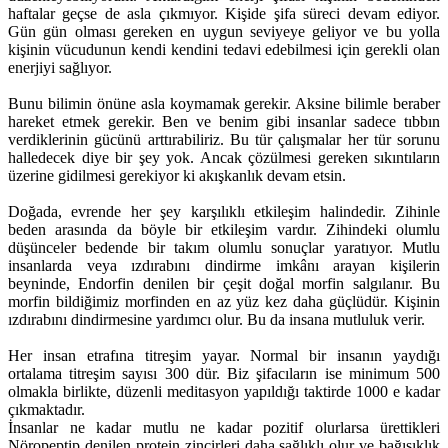
haftalar geçse de asla çıkmıyor. Kişide şifa süreci devam ediyor.
Gün gün olması gereken en uygun seviyeye geliyor ve bu yolla
kişinin vücudunun kendi kendini tedavi edebilmesi için gerekli olan
enerjiyi sağlıyor.
Bunu bilimin önüne asla koymamak gerekir. Aksine bilimle beraber
hareket etmek gerekir. Ben ve benim gibi insanlar sadece tıbbın
verdiklerinin gücünü arttırabiliriz. Bu tür çalışmalar her tür sorunu
halledecek diye bir şey yok. Ancak çözülmesi gereken sıkıntıların
üzerine gidilmesi gerekiyor ki akışkanlık devam etsin.
Doğada, evrende her şey karşılıklı etkileşim halindedir. Zihinle
beden arasında da böyle bir etkileşim vardır. Zihindeki olumlu
düşünceler bedende bir takım olumlu sonuçlar yaratıyor. Mutlu
insanlarda veya ızdırabını dindirme imkânı arayan kişilerin
beyninde, Endorfin denilen bir çeşit doğal morfin salgılanır. Bu
morfin bildiğimiz morfinden en az yüz kez daha güçlüdür. Kişinin
ızdırabını dindirmesine yardımcı olur. Bu da insana mutluluk verir.
Her insan etrafına titreşim yayar. Normal bir insanın yaydığı
ortalama titreşim sayısı 300 dür. Biz şifacıların ise minimum 500
olmakla birlikte, düzenli meditasyon yapıldığı taktirde 1000 e kadar
çıkmaktadır.
İnsanlar ne kadar mutlu ne kadar pozitif olurlarsa ürettikleri
Nöropeptip denilen protein zincirleri daha sağlıklı olur ve bağışıklık