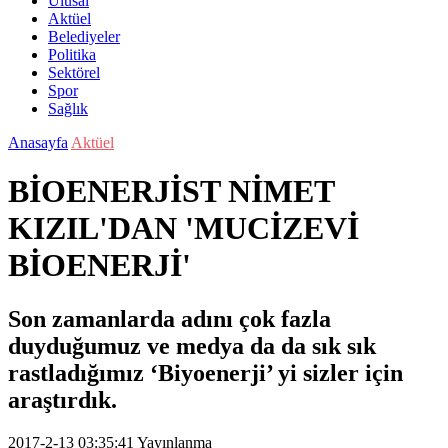
Ulusal
Aktüel
Belediyeler
Politika
Sektörel
Spor
Sağlık
Anasayfa
Aktüel
BİOENERJİST NİMET
KIZIL'DAN 'MUCİZEVİ
BİOENERJİ'
Son zamanlarda adını çok fazla
duyduğumuz ve medya da da sık sık
rastladığımız ‘Biyoenerji’ yi sizler için
araştırdık.
2017-2-13 03:35:41
Yayınlanma