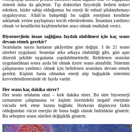
sistemi daha da güçlenir. Tıp doktorları fizyolojik bedeni tedavi
ederken, bizler sahip olduğumuz bu enerji ile ruhsal şifalandırmayı
uyguluyoruz. Allah’ın bahşettiği bu sağlık enerjisini kendime
saklamak yerine paylaşmayı tercih edenlerdenim. İnsanlara yardımcı
olmak ve kendilerini keşfetmelerine aracı olmak mutluluk verici.
Biyoenerjinin insan sağlığına faydalı olabilmesi için kaç seans
devam etmek gerekir?
Seansların sayısı hastanın şikâyetine göre değişir. 3 ile 21 seans
süreleri uygulanır. Seanslar arka arkaya olabildiği gibi, gün aşırı
düzenli şekilde uygulama yapılabilmektedir. Belirlenen seanslar
uygulandıktan sonra ayda bir olmak üzere seans alınabilir. Sistemin
çalışmasına yardımcı olmak için belirlenen seanslara devam etmek
gerekir. Kişinin hasta olmadan enerji alıp bağışıklık sistemini
kuvvetlendirmesinde de fayda vardır.
Her seans kaç dakika sürer?
Her seans ortalama otuz – kırk dakika sürer. Bu süre biyoenerji
uzmanının çalışmasına ve kişinin üzerindeki negatif enerjinin
vücudu terk etme hızına bağlıdır. Herkesin düşüncesi farklı
olduğundan vücut enerjisi de buna bağlı olarak farklılıklar gösterir.
Bu sebepten seans süreleri değişiklik gösterir.