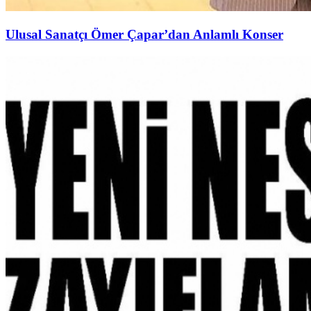
Ulusal Sanatçı Ömer Çapar’dan Anlamlı Konser