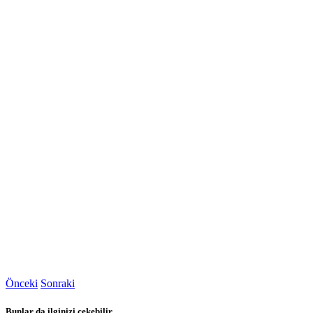
Önceki
Sonraki
Bunlar da ilginizi çekebilir