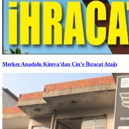
Merkez Anadolu Kimya’dan Çin’e İhracat Atağı