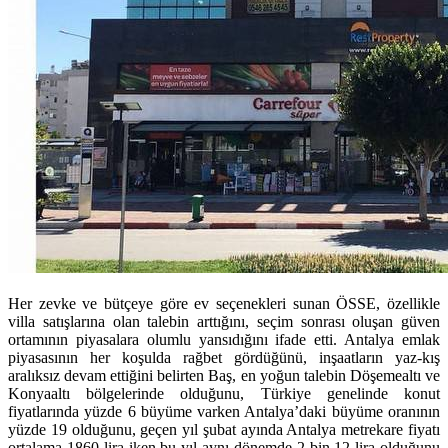
Her zevke ve bütçeye göre ev seçenekleri sunan ÖSSE, özellikle
villa satışlarına olan talebin arttığını, seçim sonrası oluşan güven
ortamının piyasalara olumlu yansıdığını ifade etti. Antalya emlak
piyasasının her koşulda rağbet gördüğünü, inşaatların yaz-kış
aralıksız devam ettiğini belirten Baş, en yoğun talebin Döşemealtı ve
Konyaaltı bölgelerinde olduğunu, Türkiye genelinde konut
fiyatlarında yüzde 6 büyüme varken Antalya’daki büyüme oranının
yüzde 19 olduğunu, geçen yıl şubat ayında Antalya metrekare fiyatı
ortalama 1860 lira iken bu yıl aynı dönemde 2 bin 12 lira olduğunu