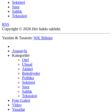
Sektörel
Spor
Sağlık
Teknoloji
RSS
Copyright © 2026 Her hakkı saklıdır.
Yazılım & Tasarım:
WK Bilişim
Anasayfa
Kategoriler
Otel
Ulusal
Aktüel
Belediyeler
Politika
Sektörel
Spor
Sağlık
Teknoloji
Foto Galeri
Video
Yazarlar