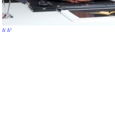
-
+
A
A