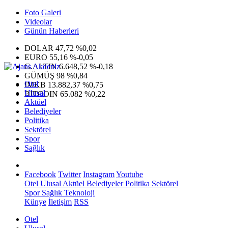
Foto Galeri
Videolar
Günün Haberleri
DOLAR
47,72
%0,02
EURO
55,16
%-0,05
G.ALTIN
6.648,52
%-0,18
GÜMÜŞ
98
%0,84
Otel
IMKB
13.882,37
%0,75
Ulusal
BITCOIN
65.082
%0,22
Aktüel
Belediyeler
Politika
Sektörel
Spor
Sağlık
Facebook
Twitter
Instagram
Youtube
Otel
Ulusal
Aktüel
Belediyeler
Politika
Sektörel
Spor
Sağlık
Teknoloji
Künye
İletişim
RSS
Otel