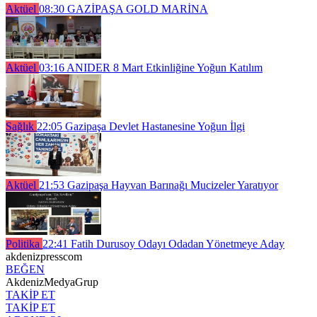
Aktüel
08:30
GAZİPAŞA GOLD MARİNA
Aktüel
03:16
ANIDER 8 Mart Etkinliğine Yoğun Katılım
Sağlık
22:05
Gazipaşa Devlet Hastanesine Yoğun İlgi
Aktüel
21:53
Gazipaşa Hayvan Barınağı Mucizeler Yaratıyor
Politika
22:41
Fatih Durusoy Odayı Odadan Yönetmeye Aday
akdenizpresscom
BEĞEN
AkdenizMedyaGrup
TAKİP ET
TAKİP ET