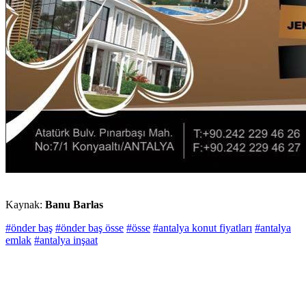
Kaynak:
Banu Barlas
#önder baş
#önder baş össe
#össe
#antalya konut fiyatları
#antalya
emlak
#antalya inşaat