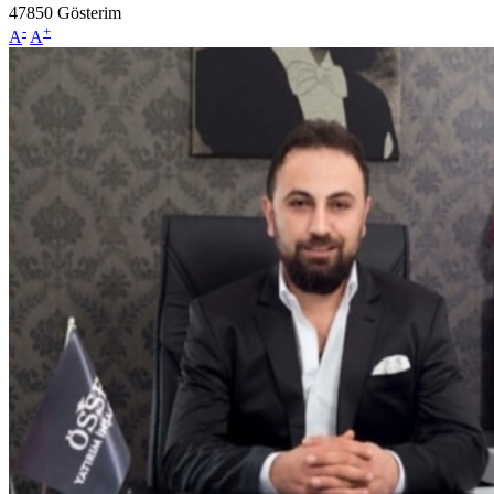
47850
Gösterim
-
+
A
A