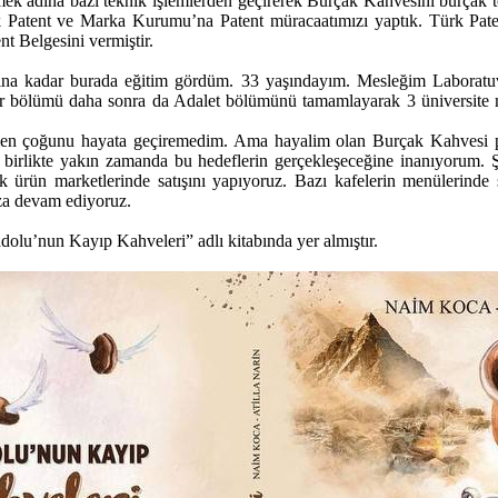
üketmek adına bazı teknik işlemlerden geçirerek Burçak Kahvesini burça
ürk Patent ve Marka Kurumu’na Patent müracaatımızı yaptık. Türk Pa
t Belgesini vermiştir.
dar burada eğitim gördüm. 33 yaşındayım. Mesleğim Laboratuvar Tek
ler bölümü daha sonra da Adalet bölümünü tamamlayarak 3 üniversite
men çoğunu hayata geçiremedim. Ama hayalim olan Burçak Kahvesi proj
a birlikte yakın zamanda bu hedeflerin gerçekleşeceğine inanıyoru
anik ürün marketlerinde satışını yapıyoruz. Bazı kafelerin menüleri
ıza devam ediyoruz.
lu’nun Kayıp Kahveleri” adlı kitabında yer almıştır.