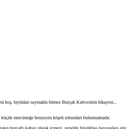
mi hoş, faydaları saymakla bitmez Burçak Kahvesinin hikayesi...
ok küçük mercimeğe benzeyen köşeli tohumları bulunmaktadır.
bırakın burçağı kahve olarak içmeyi, genelde büyükbaş hayvanlara güç