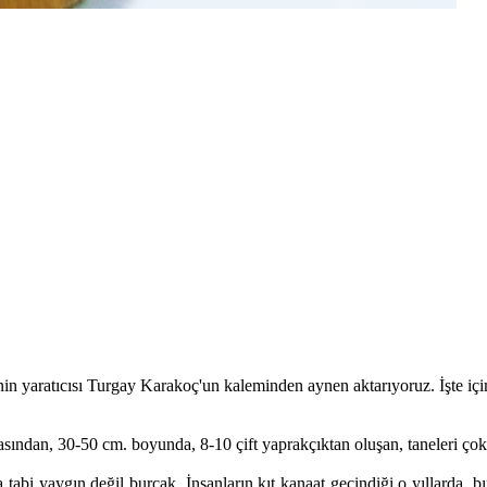
n yaratıcısı Turgay Karakoç'un kaleminden aynen aktarıyoruz. İşte içi
asından, 30-50 cm. boyunda, 8-10 çift yaprakçıktan oluşan, taneleri ç
tabi yaygın değil burçak. İnsanların kıt kanaat geçindiği o yıllarda, 