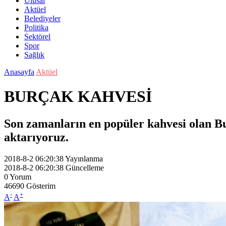
Ulusal
Aktüel
Belediyeler
Politika
Sektörel
Spor
Sağlık
Anasayfa
Aktüel
BURÇAK KAHVESİ
Son zamanların en popüler kahvesi olan B
aktarıyoruz.
2018-8-2 06:20:38
Yayınlanma
2018-8-2 06:20:38
Güncelleme
0
Yorum
46690
Gösterim
-
+
A
A