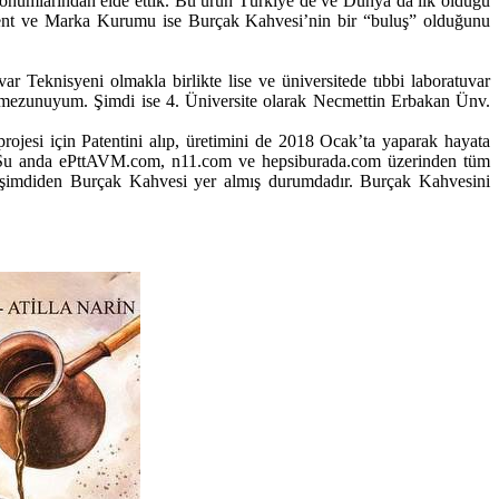
k tohumlarından elde ettik. Bu ürün Türkiye’de ve Dünya’da ilk olduğu
tent ve Marka Kurumu ise Burçak Kahvesi’nin bir “buluş” olduğunu
nisyeni olmakla birlikte lise ve üniversitede tıbbi laboratuvar
 mezunuyum. Şimdi ise 4. Üniversite olarak Necmettin Erbakan Ünv.
esi için Patentini alıp, üretimini de 2018 Ocak’ta yaparak hayata
m. Şu anda ePttAVM.com, n11.com ve hepsiburada.com üzerinden tüm
nde şimdiden Burçak Kahvesi yer almış durumdadır. Burçak Kahvesini