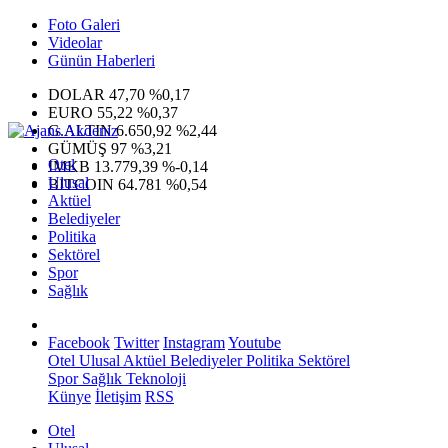
Foto Galeri
Videolar
Günün Haberleri
DOLAR
47,70
%0,17
EURO
55,22
%0,37
G.ALTIN
6.650,92
%2,44
GÜMÜŞ
97
%3,21
Otel
IMKB
13.779,39
%-0,14
Ulusal
BITCOIN
64.781
%0,54
Aktüel
Belediyeler
Politika
Sektörel
Spor
Sağlık
Facebook
Twitter
Instagram
Youtube
Otel
Ulusal
Aktüel
Belediyeler
Politika
Sektörel
Spor
Sağlık
Teknoloji
Künye
İletişim
RSS
Otel