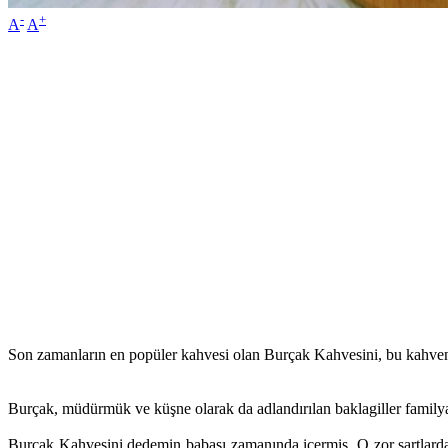
-
+
A
A
Son zamanların en popüler kahvesi olan Burçak Kahvesini, bu kahveni
Burçak, müdürmük ve küşne olarak da adlandırılan baklagiller family
Burçak Kahvesini dedemin babası zamanında içermiş. O zor şartlarda 