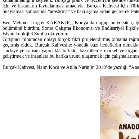
kullanılmadığını keşfettik. Burçağı pratik ve lezzetli bir şekilde t
için ve insanların faydalanması amacıyla, Burçak Kahvesi için T
onaylaması sonrasında “araştırma” ve bazı aşamalardan geçirerek Paten
Ben Mehmet Turgay KARAKOÇ, Konya’da doğup üniversite çağına ka
bölümünü bitirdim. Sonra Çalışma Ekonomisi ve Endüstriyel İlişki
Biyoteknoloji 3.Sınıfta okuyorum.
Girişimci ruhumdan dolayı birçok fikri projelendirmiş olmama rağ
geçirmiş olduk. Burçak Kahvesine yönelik bazı hedeflerim olmakl
Türkiye’ye satışını yapmakla birlikte, bazı illerde market ve org
geliştirmek ve insanlara bu harika ürünü ulaştırmak için çalışmalarım
Burçak Kahvesi, Naim Koca ve Atilla Narin’in 2018’de yazdığı “Anado