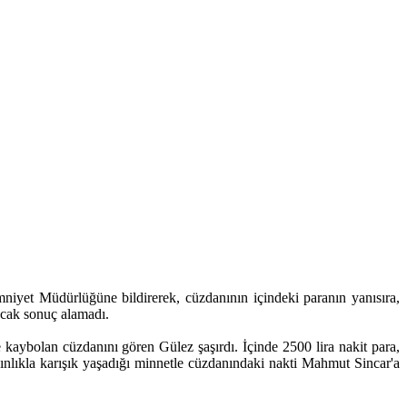
iyet Müdürlüğüne bildirerek, cüzdanının içindeki paranın yanısıra,
ncak sonuç alamadı.
 kaybolan cüzdanını gören Gülez şaşırdı. İçinde 2500 lira nakit para,
şkınlıkla karışık yaşadığı minnetle cüzdanındaki nakti Mahmut Sincar'a