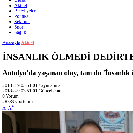
Ulusal
Aktüel
Belediyeler
Politika
Sektörel
Spor
Sağlık
Anasayfa
Aktüel
İNSANLIK ÖLMEDİ DEDİRTE
Antalya'da yaşanan olay, tam da 'İnsanlık 
2018-8-9 03:51:01
Yayınlanma
2018-8-9 03:51:01
Güncelleme
0
Yorum
28739
Gösterim
-
+
A
A