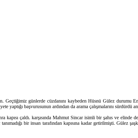
ten. Geçtiğimiz günlerde cüzdanını kaybeden Hüsnü Gülez durumu Emn
iyete yaptığı başvurusunun ardından da arama çalışmalarını sürdürdü a
ra kapısı çaldı. karşısında Mahmut Sincar isimli bir şahıs ve elinde de
iç tanımadığı bir insan tarafından kapısına kadar getirilmişti. Gülez şa