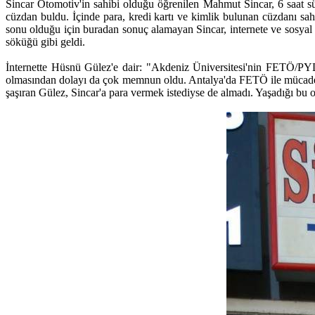
Sincar Otomotiv'in sahibi olduğu öğrenilen Mahmut Sincar, 6 saat sü
cüzdan buldu. İçinde para, kredi kartı ve kimlik bulunan cüzdanı sah
sonu olduğu için buradan sonuç alamayan Sincar, internete ve sosyal m
söküğü gibi geldi.
İnternette Hüsnü Gülez'e dair: "Akdeniz Üniversitesi'nin FETÖ/PYD 
olmasından dolayı da çok memnun oldu. Antalya'da FETÖ ile mücadele
şaşıran Gülez, Sincar'a para vermek istediyse de almadı. Yaşadığı bu o