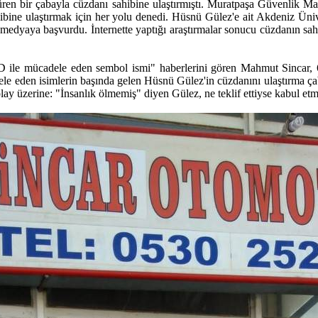
ren bir çabayla cüzdanı sahibine ulaştırmıştı. Muratpaşa Güvenlik Mah
ibine ulaştırmak için her yolu denedi. Hüsnü Gülez'e ait Akdeniz Üniv
edyaya başvurdu. İnternette yaptığı araştırmalar sonucu cüzdanın sahibi
ile mücadele eden sembol ismi" haberlerini gören Mahmut Sincar, 6 s
 eden isimlerin başında gelen Hüsnü Gülez'in cüzdanını ulaştırma çaba
lay üzerine: "İnsanlık ölmemiş" diyen Gülez, ne teklif ettiyse kabul etm