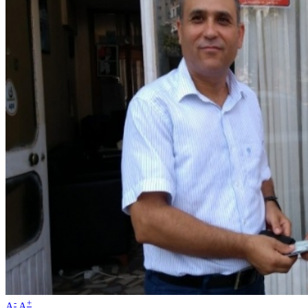
-
+
A
A