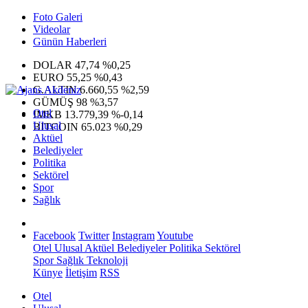
Foto Galeri
Videolar
Günün Haberleri
DOLAR
47,74
%0,25
EURO
55,25
%0,43
G.ALTIN
6.660,55
%2,59
GÜMÜŞ
98
%3,57
Otel
IMKB
13.779,39
%-0,14
Ulusal
BITCOIN
65.023
%0,29
Aktüel
Belediyeler
Politika
Sektörel
Spor
Sağlık
Facebook
Twitter
Instagram
Youtube
Otel
Ulusal
Aktüel
Belediyeler
Politika
Sektörel
Spor
Sağlık
Teknoloji
Künye
İletişim
RSS
Otel