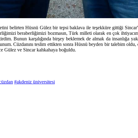
ini belirten Hüsnü Gülez bir tepsi baklava ile teşekküre gittiği Sincar'
irliğimizi beraberliğimizi bozmasın, Türk milleti olarak en çok ihtiyac
etirdim. Bunun karşılığında birşey beklemek de almak da insanlığa y
num. Cüzdanını teslim ettikten sonra Hüsnü beyden bir talebim oldu, o
ince Gülez ve Sincar kahkahaya boğuldu.
cüzdan
#akdeniz üniversitesi