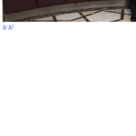
-
+
A
A