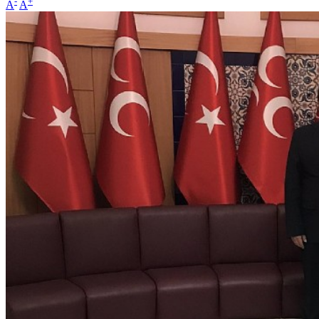
-
+
A
A