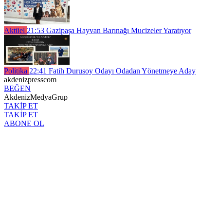
Aktüel
21:53
Gazipaşa Hayvan Barınağı Mucizeler Yaratıyor
Politika
22:41
Fatih Durusoy Odayı Odadan Yönetmeye Aday
akdenizpresscom
BEĞEN
AkdenizMedyaGrup
TAKİP ET
TAKİP ET
ABONE OL