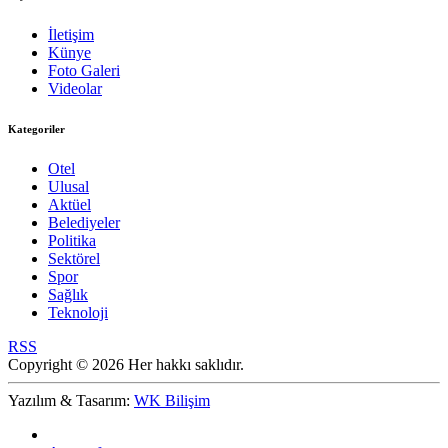
İletişim
Künye
Foto Galeri
Videolar
Kategoriler
Otel
Ulusal
Aktüel
Belediyeler
Politika
Sektörel
Spor
Sağlık
Teknoloji
RSS
Copyright © 2026 Her hakkı saklıdır.
Yazılım & Tasarım:
WK Bilişim