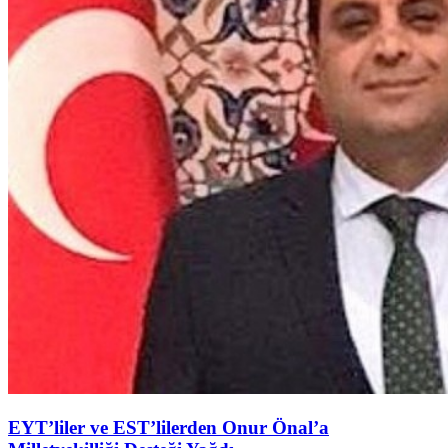
EYT’liler ve EST’lilerden Onur Önal’a