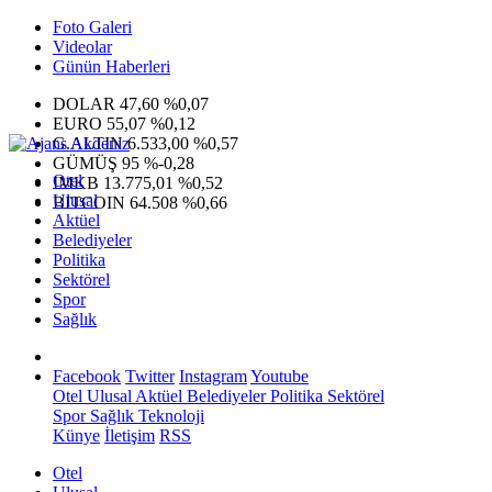
Foto Galeri
Videolar
Günün Haberleri
DOLAR
47,60
%0,07
EURO
55,07
%0,12
G.ALTIN
6.533,00
%0,57
GÜMÜŞ
95
%-0,28
Otel
IMKB
13.775,01
%0,52
Ulusal
BITCOIN
64.508
%0,66
Aktüel
Belediyeler
Politika
Sektörel
Spor
Sağlık
Facebook
Twitter
Instagram
Youtube
Otel
Ulusal
Aktüel
Belediyeler
Politika
Sektörel
Spor
Sağlık
Teknoloji
Künye
İletişim
RSS
Otel