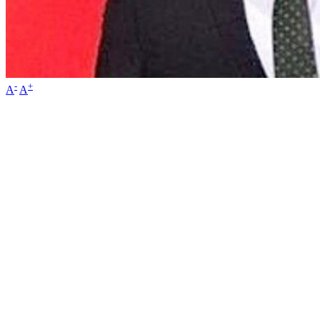
-
+
A
A