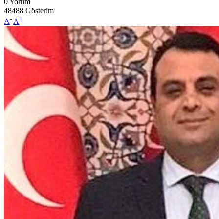
0
Yorum
48488
Gösterim
-
+
A
A