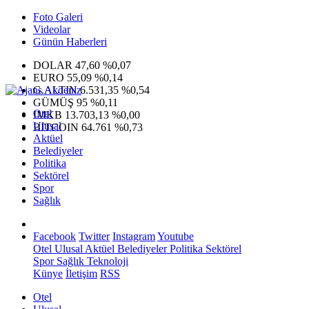
Foto Galeri
Videolar
Günün Haberleri
DOLAR
47,60
%0,07
EURO
55,09
%0,14
G.ALTIN
6.531,35
%0,54
GÜMÜŞ
95
%0,11
Otel
IMKB
13.703,13
%0,00
Ulusal
BITCOIN
64.761
%0,73
Aktüel
Belediyeler
Politika
Sektörel
Spor
Sağlık
Facebook
Twitter
Instagram
Youtube
Otel
Ulusal
Aktüel
Belediyeler
Politika
Sektörel
Spor
Sağlık
Teknoloji
Künye
İletişim
RSS
Otel