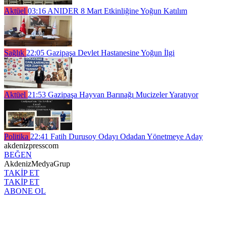
Aktüel
03:16
ANIDER 8 Mart Etkinliğine Yoğun Katılım
Sağlık
22:05
Gazipaşa Devlet Hastanesine Yoğun İlgi
Aktüel
21:53
Gazipaşa Hayvan Barınağı Mucizeler Yaratıyor
Politika
22:41
Fatih Durusoy Odayı Odadan Yönetmeye Aday
akdenizpresscom
BEĞEN
AkdenizMedyaGrup
TAKİP ET
TAKİP ET
ABONE OL