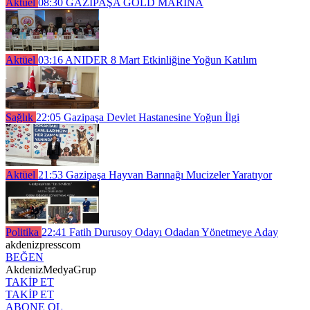
Aktüel
08:30
GAZİPAŞA GOLD MARİNA
Aktüel
03:16
ANIDER 8 Mart Etkinliğine Yoğun Katılım
Sağlık
22:05
Gazipaşa Devlet Hastanesine Yoğun İlgi
Aktüel
21:53
Gazipaşa Hayvan Barınağı Mucizeler Yaratıyor
Politika
22:41
Fatih Durusoy Odayı Odadan Yönetmeye Aday
akdenizpresscom
BEĞEN
AkdenizMedyaGrup
TAKİP ET
TAKİP ET
ABONE OL