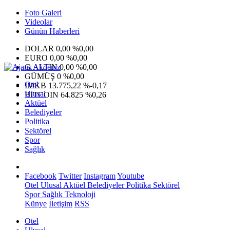
Foto Galeri
Videolar
Günün Haberleri
DOLAR
0,00
%0,00
EURO
0,00
%0,00
G.ALTIN
0,00
%0,00
GÜMÜŞ
0
%0,00
Otel
IMKB
13.775,22
%-0,17
Ulusal
BITCOIN
64.825
%0,26
Aktüel
Belediyeler
Politika
Sektörel
Spor
Sağlık
Facebook
Twitter
Instagram
Youtube
Otel
Ulusal
Aktüel
Belediyeler
Politika
Sektörel
Spor
Sağlık
Teknoloji
Künye
İletişim
RSS
Otel