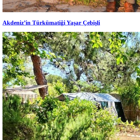
Akdeniz’in Türkümatiği Yaşar Çebişli