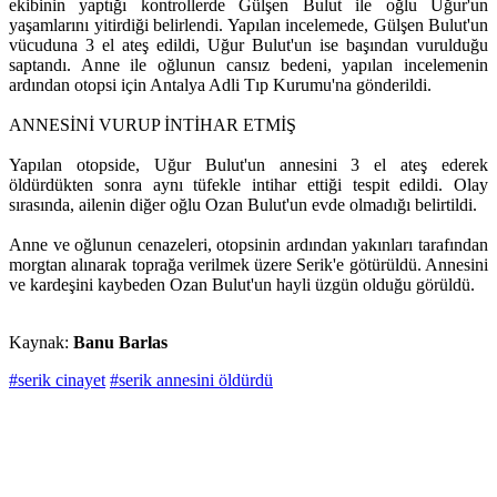
ekibinin yaptığı kontrollerde Gülşen Bulut ile oğlu Uğur'un
yaşamlarını yitirdiği belirlendi. Yapılan incelemede, Gülşen Bulut'un
vücuduna 3 el ateş edildi, Uğur Bulut'un ise başından vurulduğu
saptandı. Anne ile oğlunun cansız bedeni, yapılan incelemenin
ardından otopsi için Antalya Adli Tıp Kurumu'na gönderildi.
ANNESİNİ VURUP İNTİHAR ETMİŞ
Yapılan otopside, Uğur Bulut'un annesini 3 el ateş ederek
öldürdükten sonra aynı tüfekle intihar ettiği tespit edildi. Olay
sırasında, ailenin diğer oğlu Ozan Bulut'un evde olmadığı belirtildi.
Anne ve oğlunun cenazeleri, otopsinin ardından yakınları tarafından
morgtan alınarak toprağa verilmek üzere Serik'e götürüldü. Annesini
ve kardeşini kaybeden Ozan Bulut'un hayli üzgün olduğu görüldü.
Kaynak:
Banu Barlas
#serik cinayet
#serik annesini öldürdü