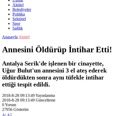
Ulusal
Aktüel
Belediyeler
Politika
Sektörel
Spor
Sağlık
Anasayfa
Aktüel
Annesini Öldürüp İntihar Etti!
Antalya Serik'de işlenen bir cinayette,
Uğur Bulut'un annesini 3 el ateş ederek
öldürdükten sonra aynı tüfekle intihar
ettiği tespit edildi.
2018-8-28 09:13:49
Yayınlanma
2018-8-28 09:13:49
Güncelleme
0
Yorum
27956
Gösterim
-
+
A
A