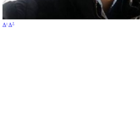
-
+
A
A