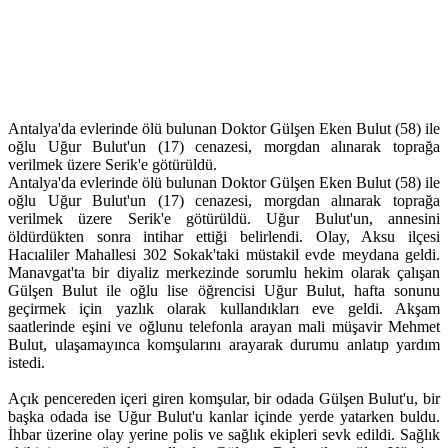
Antalya'da evlerinde ölü bulunan Doktor Gülşen Eken Bulut (58) ile
oğlu Uğur Bulut'un (17) cenazesi, morgdan alınarak toprağa
verilmek üzere Serik'e götürüldü.
Antalya'da evlerinde ölü bulunan Doktor Gülşen Eken Bulut (58) ile
oğlu Uğur Bulut'un (17) cenazesi, morgdan alınarak toprağa
verilmek üzere Serik'e götürüldü. Uğur Bulut'un, annesini
öldürdükten sonra intihar ettiği belirlendi. Olay, Aksu ilçesi
Hacıaliler Mahallesi 302 Sokak'taki müstakil evde meydana geldi.
Manavgat'ta bir diyaliz merkezinde sorumlu hekim olarak çalışan
Gülşen Bulut ile oğlu lise öğrencisi Uğur Bulut, hafta sonunu
geçirmek için yazlık olarak kullandıkları eve geldi. Akşam
saatlerinde eşini ve oğlunu telefonla arayan mali müşavir Mehmet
Bulut, ulaşamayınca komşularını arayarak durumu anlatıp yardım
istedi.
Açık pencereden içeri giren komşular, bir odada Gülşen Bulut'u, bir
başka odada ise Uğur Bulut'u kanlar içinde yerde yatarken buldu.
İhbar üzerine olay yerine polis ve sağlık ekipleri sevk edildi. Sağlık