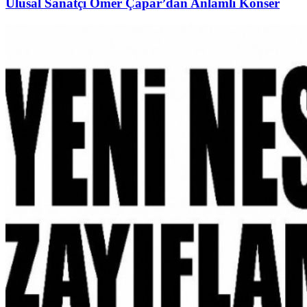
Ulusal Sanatçı Ömer Çapar’dan Anlamlı Konser