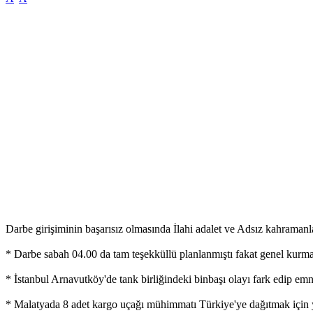
Darbe girişiminin başarısız olmasında İlahi adalet ve Adsız kahramanla
* Darbe sabah 04.00 da tam teşekküllü planlanmıştı fakat genel kurmay 
* İstanbul Arnavutköy'de tank birliğindeki binbaşı olayı fark edip emni
* Malatyada 8 adet kargo uçağı mühimmatı Türkiye'ye dağıtmak için yük