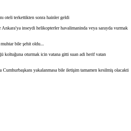
teli terkettikten sonra hainler geldi
er Ankara'ya inseydi helikopterler havalimaninda veya sarayda vurmak
uhtar bile şehit oldu...
ü koltuğuna oturmak icin vatana gitti suan adi herif vatan
da Cumhurbaşkanı yakalanmasa bile iletişim tamamen kesilmiş olacakti