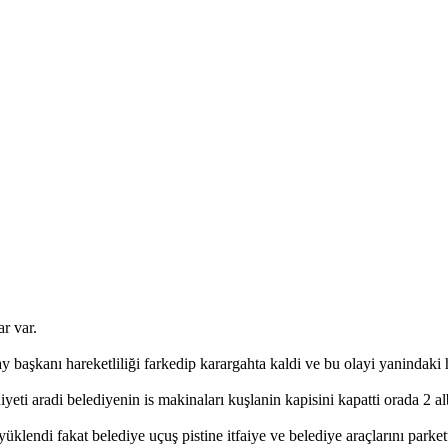
r var.
başkanı hareketliliği farkedip karargahta kaldi ve bu olayi yanindaki h
yeti aradi belediyenin is makinaları kuşlanin kapisini kapatti orada 2 a
lendi fakat belediye uçuş pistine itfaiye ve belediye araçlarını parket