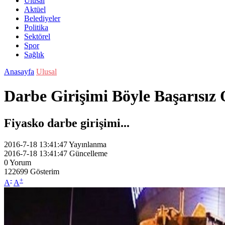
Ulusal
Aktüel
Belediyeler
Politika
Sektörel
Spor
Sağlık
Anasayfa
Ulusal
Darbe Girişimi Böyle Başarısız
Fiyasko darbe girişimi...
2016-7-18 13:41:47
Yayınlanma
2016-7-18 13:41:47
Güncelleme
0
Yorum
122699
Gösterim
-
+
A
A