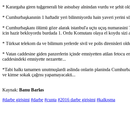
* Karargaha giren tuğgenerali bir astsubay alnindan vurdu ve şehit ol
* Cumhurbaşkanınin 1 haftadir yeri bilinmiyordu hain yaveri yerini s
* Cumhurbaşkanı ölümü göze alarak istanbul'a uçtu uçuş numarasini T
icin hazir bekloyordu burdada 1. Ordu Komutanı olaya el koydu sizi ac
* Türksat telekom da ve bilimum yerlerde sivil ve polis direnisleri o
* Vatan caddesine giden panzerlerin içinde emniyetten atilan fetocu e
caddesindeki emniyette nezarette...
*Tabi halkı tamamen unutmuşlardi aslinda onlarin planinda Cumhurbaş
ve kimse sokak çağrısı yapamayacakti...
Kaynak:
Banu Barlas
#darbe girişimi
#darbe
#cunta
#2016 darbe girişimi
#kalkışma