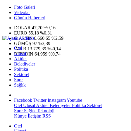
Foto Galeri
Videolar
Günün Haberleri
DOLAR
47,70
%0,16
EURO
55,18
%0,31
G.ALTIN
6.660,65
%2,59
GÜMÜŞ
97
%3,39
Otel
IMKB
13.779,39
%-0,14
Ulusal
BITCOIN
64.959
%0,74
Aktüel
Belediyeler
Politika
Sektörel
Spor
Sağlık
Facebook
Twitter
Instagram
Youtube
Otel
Ulusal
Aktüel
Belediyeler
Politika
Sektörel
Spor
Sağlık
Teknoloji
Künye
İletişim
RSS
Otel