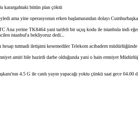
du karargahtaki bütün plan çöktü
öyledi ama yine operasyonun erken başlamasından dolayı Cumhurbaşkanı o
C Ana yerine TK8464 yani tarifeli bir uçuş kodu ile istanbula indi eğ
ilen istanbul'a bekliyoruz dedi...
ldu hesap tutmadi iletişimi kesemediler Telekom acibadem müdürlüğünde m
mniyet amiri bile hazirdi darbe olduğunda yani o hain emniyet Müdürlüğ
kanı'nın 4.5 G ile canlı yayın yapacağı yoktu çünkü saat gece 04.00 