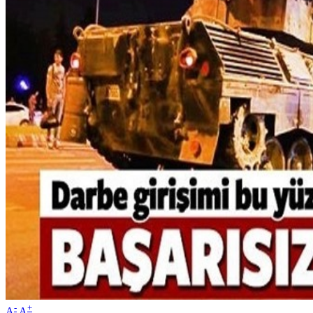
-
+
A
A