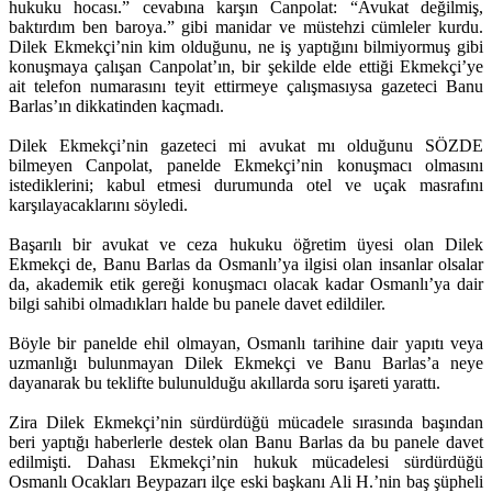
hukuku hocası.” cevabına karşın Canpolat: “Avukat değilmiş,
baktırdım ben baroya.” gibi manidar ve müstehzi cümleler kurdu.
Dilek Ekmekçi’nin kim olduğunu, ne iş yaptığını bilmiyormuş gibi
konuşmaya çalışan Canpolat’ın, bir şekilde elde ettiği Ekmekçi’ye
ait telefon numarasını teyit ettirmeye çalışmasıysa gazeteci Banu
Barlas’ın dikkatinden kaçmadı.
Dilek Ekmekçi’nin gazeteci mi avukat mı olduğunu SÖZDE
bilmeyen Canpolat, panelde Ekmekçi’nin konuşmacı olmasını
istediklerini; kabul etmesi durumunda otel ve uçak masrafını
karşılayacaklarını söyledi.
Başarılı bir avukat ve ceza hukuku öğretim üyesi olan Dilek
Ekmekçi de, Banu Barlas da Osmanlı’ya ilgisi olan insanlar olsalar
da, akademik etik gereği konuşmacı olacak kadar Osmanlı’ya dair
bilgi sahibi olmadıkları halde bu panele davet edildiler.
Böyle bir panelde ehil olmayan, Osmanlı tarihine dair yapıtı veya
uzmanlığı bulunmayan Dilek Ekmekçi ve Banu Barlas’a neye
dayanarak bu teklifte bulunulduğu akıllarda soru işareti yarattı.
Zira Dilek Ekmekçi’nin sürdürdüğü mücadele sırasında başından
beri yaptığı haberlerle destek olan Banu Barlas da bu panele davet
edilmişti. Dahası Ekmekçi’nin hukuk mücadelesi sürdürdüğü
Osmanlı Ocakları Beypazarı ilçe eski başkanı Ali H.’nin baş şüpheli