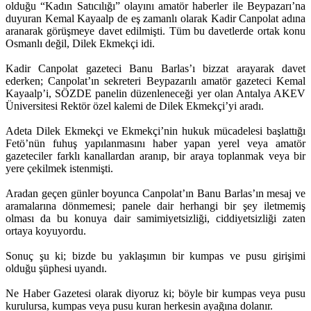
olduğu “Kadın Satıcılığı” olayını amatör haberler ile Beypazarı’na
duyuran Kemal Kayaalp de eş zamanlı olarak Kadir Canpolat adına
aranarak görüşmeye davet edilmişti. Tüm bu davetlerde ortak konu
Osmanlı değil, Dilek Ekmekçi idi.
Kadir Canpolat gazeteci Banu Barlas’ı bizzat arayarak davet
ederken; Canpolat’ın sekreteri Beypazarılı amatör gazeteci Kemal
Kayaalp’i, SÖZDE panelin düzenleneceği yer olan Antalya AKEV
Üniversitesi Rektör özel kalemi de Dilek Ekmekçi’yi aradı.
Adeta Dilek Ekmekçi ve Ekmekçi’nin hukuk mücadelesi başlattığı
Fetö’nün fuhuş yapılanmasını haber yapan yerel veya amatör
gazeteciler farklı kanallardan aranıp, bir araya toplanmak veya bir
yere çekilmek istenmişti.
Aradan geçen günler boyunca Canpolat’ın Banu Barlas’ın mesaj ve
aramalarına dönmemesi; panele dair herhangi bir şey iletmemiş
olması da bu konuya dair samimiyetsizliği, ciddiyetsizliği zaten
ortaya koyuyordu.
Sonuç şu ki; bizde bu yaklaşımın bir kumpas ve pusu girişimi
olduğu şüphesi uyandı.
Ne Haber Gazetesi olarak diyoruz ki; böyle bir kumpas veya pusu
kurulursa, kumpas veya pusu kuran herkesin ayağına dolanır.