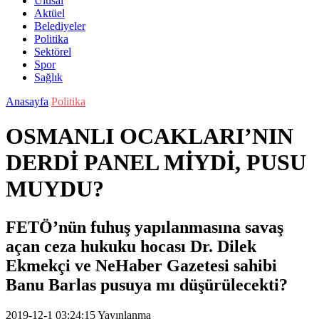
Ulusal
Aktüel
Belediyeler
Politika
Sektörel
Spor
Sağlık
Anasayfa
Politika
OSMANLI OCAKLARI’NIN
DERDİ PANEL MİYDİ, PUSU
MUYDU?
FETÖ’nün fuhuş yapılanmasına savaş
açan ceza hukuku hocası Dr. Dilek
Ekmekçi ve NeHaber Gazetesi sahibi
Banu Barlas pusuya mı düşürülecekti?
2019-12-1 03:24:15
Yayınlanma