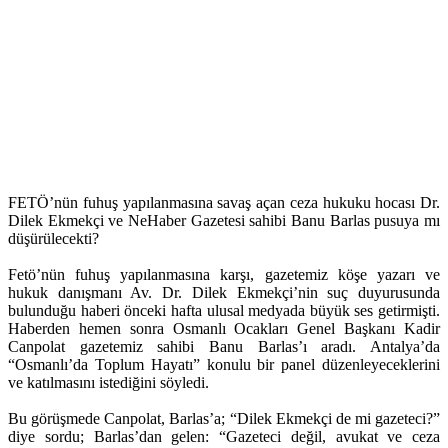
FETÖ’nün fuhuş yapılanmasına savaş açan ceza hukuku hocası Dr.
Dilek Ekmekçi ve NeHaber Gazetesi sahibi Banu Barlas pusuya mı
düşürülecekti?
Fetö’nün fuhuş yapılanmasına karşı, gazetemiz köşe yazarı ve
hukuk danışmanı Av. Dr. Dilek Ekmekçi’nin suç duyurusunda
bulunduğu haberi önceki hafta ulusal medyada büyük ses getirmişti.
Haberden hemen sonra Osmanlı Ocakları Genel Başkanı Kadir
Canpolat gazetemiz sahibi Banu Barlas’ı aradı. Antalya’da
“Osmanlı’da Toplum Hayatı” konulu bir panel düzenleyeceklerini
ve katılmasını istediğini söyledi.
Bu görüşmede Canpolat, Barlas’a; “Dilek Ekmekçi de mi gazeteci?”
diye sordu; Barlas’dan gelen: “Gazeteci değil, avukat ve ceza