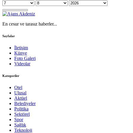
En cesur ve tarasız haberler...
Sayfalar
İletişim
Künye
Foto Galeri
Videolar
Kategoriler
Otel
Ulusal
Aktüel
Belediyeler
Politika
Sektörel
Spor
Sağlık
Teknoloji