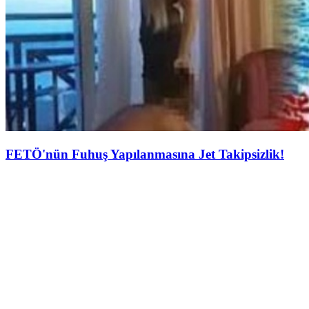
FETÖ'nün Fuhuş Yapılanmasına Jet Takipsizlik!