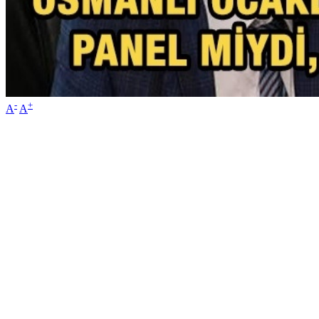
-
+
A
A