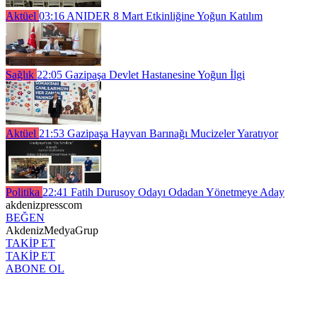
Aktüel
03:16
ANIDER 8 Mart Etkinliğine Yoğun Katılım
Sağlık
22:05
Gazipaşa Devlet Hastanesine Yoğun İlgi
Aktüel
21:53
Gazipaşa Hayvan Barınağı Mucizeler Yaratıyor
Politika
22:41
Fatih Durusoy Odayı Odadan Yönetmeye Aday
akdenizpresscom
BEĞEN
AkdenizMedyaGrup
TAKİP ET
TAKİP ET
ABONE OL