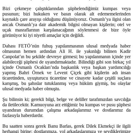
Bizi çekmeye çalıştıklarından şüphelendiğimiz kumpas veya
pusunun; bizi hukuken ve basın olarak alt edememelerinden
kaynaklı çare arayışı olduğunu düşünüyoruz. Osmanlı’ya ilgisi olan
ancak Osmanlı’ya dair akademik bilgisi olmayan kişilerin; otel ve
uçak masraflarının karşılanacağının söylenmesi de bize öyle
görünüyor ki iyi niyetli amaçlar için değildi.
Dahası FETÖ’nün fuhuş yapılanmasının ulusal medyada haber
olmasının hemen ardından Ali H. ile yakınlığı bilinen Kadir
Canpolat’ın bu şekilde devreye girmesi; bu yapılanmanın içinde yer
alabileceği şüphesi de uyandırmaktadır. Bilindiği gibi son birkaç yıl
içinde Osmanlı Ocakları’nda başkanlık veya başkan yardımcılığı
yapmış Bahri Örnek ve Levent Çiçek gibi kişilerin adı insan
ticaretinden, uyuşturucu ticaretine ve cinayete kadar çeşitli suçlara
karışmış, bu şahıslar tutuklanmış veya hüküm giymiş, bu olaylar
ulusal medyada haber olmuştu.
Şu bilinsin ki; gerekli bilgi, belge ve deliller tarafımızdan savcılığa
da iletilecektir. Kamuoyuna arz ettiğimiz bu kumpas ve pusu şüphesi
uyandıran durumdan çalışma arkadaşlarımız ve dostlarımız da
fazlasıyla haberdardır.
Bu saatten sonra gerek Banu Barlas, gerek Dilek Ekmekçi ile ilgili
herhangi birine; dostlarımıza, yol arkadaşlarımıza ve sevdiklerimize