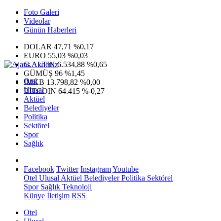
Foto Galeri
Videolar
Günün Haberleri
DOLAR
47,71
%0,17
EURO
55,03
%0,03
G.ALTIN
6.534,88
%0,65
GÜMÜŞ
96
%1,45
Otel
IMKB
13.798,82
%0,00
Ulusal
BITCOIN
64.415
%-0,27
Aktüel
Belediyeler
Politika
Sektörel
Spor
Sağlık
Facebook
Twitter
Instagram
Youtube
Otel
Ulusal
Aktüel
Belediyeler
Politika
Sektörel
Spor
Sağlık
Teknoloji
Künye
İletişim
RSS
Otel