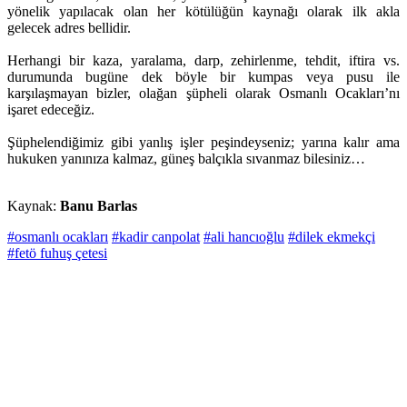
yönelik yapılacak olan her kötülüğün kaynağı olarak ilk akla
gelecek adres bellidir.
Herhangi bir kaza, yaralama, darp, zehirlenme, tehdit, iftira vs.
durumunda bugüne dek böyle bir kumpas veya pusu ile
karşılaşmayan bizler, olağan şüpheli olarak Osmanlı Ocakları’nı
işaret edeceğiz.
Şüphelendiğimiz gibi yanlış işler peşindeyseniz; yarına kalır ama
hukuken yanınıza kalmaz, güneş balçıkla sıvanmaz bilesiniz…
Kaynak:
Banu Barlas
#osmanlı ocakları
#kadir canpolat
#ali hancıoğlu
#dilek ekmekçi
#fetö fuhuş çetesi