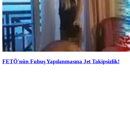
FETÖ'nün Fuhuş Yapılanmasına Jet Takipsizlik!