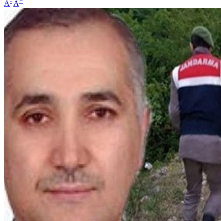
-
+
A
A