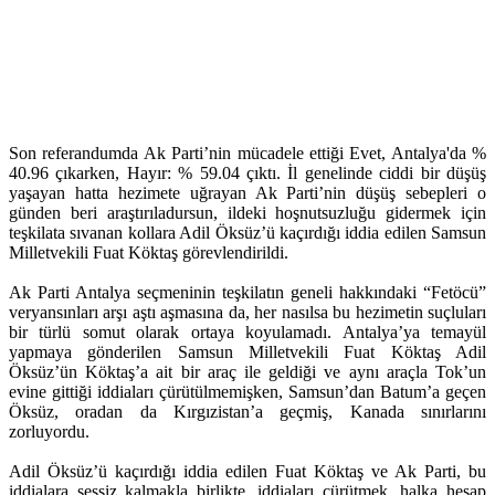
Son referandumda Ak Parti’nin mücadele ettiği Evet, Antalya'da %
40.96 çıkarken, Hayır: % 59.04 çıktı. İl genelinde ciddi bir düşüş
yaşayan hatta hezimete uğrayan Ak Parti’nin düşüş sebepleri o
günden beri araştırıladursun, ildeki hoşnutsuzluğu gidermek için
teşkilata sıvanan kollara Adil Öksüz’ü kaçırdığı iddia edilen Samsun
Milletvekili Fuat Köktaş görevlendirildi.
Ak Parti Antalya seçmeninin teşkilatın geneli hakkındaki “Fetöcü”
veryansınları arşı aştı aşmasına da, her nasılsa bu hezimetin suçluları
bir türlü somut olarak ortaya koyulamadı. Antalya’ya temayül
yapmaya gönderilen Samsun Milletvekili Fuat Köktaş Adil
Öksüz’ün Köktaş’a ait bir araç ile geldiği ve aynı araçla Tok’un
evine gittiği iddiaları çürütülmemişken, Samsun’dan Batum’a geçen
Öksüz, oradan da Kırgızistan’a geçmiş, Kanada sınırlarını
zorluyordu.
Adil Öksüz’ü kaçırdığı iddia edilen Fuat Köktaş ve Ak Parti, bu
iddialara sessiz kalmakla birlikte, iddiaları çürütmek, halka hesap