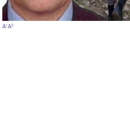
-
+
A
A