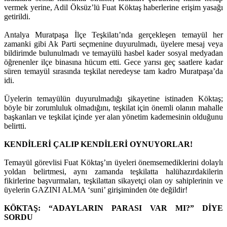
vermek yerine, Adil Öksüz’lü Fuat Köktaş haberlerine erişim yasağı
getirildi.
Antalya Muratpaşa İlçe Teşkilatı’nda gerçekleşen temayül her
zamanki gibi Ak Parti seçmenine duyurulmadı, üyelere mesaj veya
bildirimde bulunulmadı ve temayülü hasbel kader sosyal medyadan
öğrenenler ilçe binasına hücum etti. Gece yarısı geç saatlere kadar
süren temayül sırasında teşkilat neredeyse tam kadro Muratpaşa’da
idi.
Üyelerin temayülün duyurulmadığı şikayetine istinaden Köktaş;
böyle bir zorumluluk olmadığını, teşkilat için önemli olanın mahalle
başkanları ve teşkilat içinde yer alan yönetim kademesinin olduğunu
belirtti.
KENDİLERİ ÇALIP KENDİLERİ OYNUYORLAR!
Temayül görevlisi Fuat Köktaş’ın üyeleri önemsemediklerini dolaylı
yoldan belirtmesi, aynı zamanda teşkilatta halühazırdakilerin
fikirlerine başvurmaları, teşkilattan sikayetçi olan oy sahiplerinin ve
üyelerin GAZINI ALMA ‘suni’ girişiminden öte değildir!
KÖKTAŞ: “ADAYLARIN PARASI VAR MI?” DİYE
SORDU