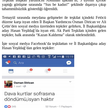
Teşkilat Başkan yardımcısı Abdullah Işıkhan’ın, 3 üyenin içeride
yaptığı görüşme sırasında “Sus be kadın!” şeklinde dışarıya çıkıp
tahammülsüzlük gösterdiği öğrenildi.
Temayül sırasında meydana gelişmeler ile teşkilat içindeki Fetöcü
düzene karşı isyan eden İl Başkan Yardımcısı Osman Dirican ve Ali
Çetin’den sosyal medya üzerinden tepkiler gelirken, İl Başkanlığına
aday Hasan Yeşildağ’da isyan etti. Ak Parti Teşkilatı içinden gelen
tepkiler, halk arasında “Kazan Kaldırma” olarak nitelendirildi.
İşte sosyal medya Facebook’da teşkilattan ve İl Başkanlığına aday
Hasan Yeşildağ’dan gelen tepkiler: