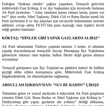
Erdoğan ‘Halktan isimler’ çağrısı yaparken, Temayül görevlisi
milletvekili Fuat Köktaş, il ve ilçe başkanları için tavsiyede bulunan
Ak Parti üyelerine; “ Aday olanların parası olması lazım, parası var
mı?” diye sordu. Sibel Taşkıran, Dilek Göl ve Banu Barlas isimli Ak
Parti üyelerinin il ve ilçe adayları için tavsiyede bulunmaları üzerine
aldıkları cevap adeta FETÖ’nün para kaynağı olan kişileri tercih
ettiği günleri hatırlattı!
KÖKTAŞ: “DİNLER GİBİ YAPAR GAZLARINI ALIRIZ”
Ak Parti tabanından Türkiye çapında tanınan 3 ismin, el altından
yapılıp duyurulmayan temayülü duyup Muratpaşa İlçe Teşkilatına
gitmesiyle rahatsız olan teşkilat, halkın fikrini değil gazını almaya
soyunmuş!
Temayül görüşmesi için İlçe Teşkilatı’na gittikleri haberi ile birlikte
geçtiği iddia edilen konuşmaya göre, Milletvekili Fuat Köktaş
bilgilendirilerek, ön etkisizleştirme sağlanmış.
ABDULLAH IŞIKHAN’DAN: “SUS BE KADIN!” ÇIKIŞI!
Tabandan gelen ve sosyal medyada 4 milyonluk Ak Parti gruplarını
yöneten Dilek Göl, Banu Barlas ve Sibel Taşkıran için Köktaş’ın “
Dinliyormuş gibi yapar, gazlarını alır yollarız” dediği iddiasına,