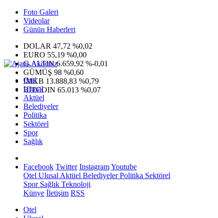
Foto Galeri
Videolar
Günün Haberleri
DOLAR
47,72
%0,02
EURO
55,19
%0,00
G.ALTIN
6.659,92
%-0,01
GÜMÜŞ
98
%0,60
Otel
IMKB
13.888,83
%0,79
Ulusal
BITCOIN
65.013
%0,07
Aktüel
Belediyeler
Politika
Sektörel
Spor
Sağlık
Facebook
Twitter
Instagram
Youtube
Otel
Ulusal
Aktüel
Belediyeler
Politika
Sektörel
Spor
Sağlık
Teknoloji
Künye
İletişim
RSS
Otel