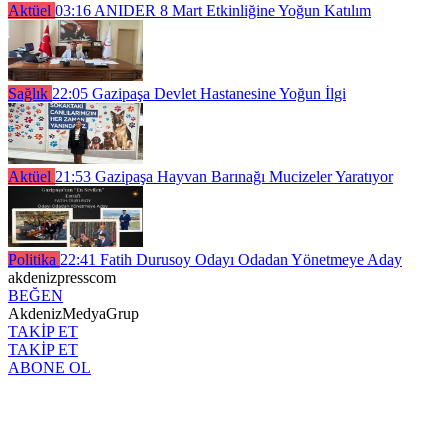
Aktüel
03:16
ANIDER 8 Mart Etkinliğine Yoğun Katılım
Sağlık
22:05
Gazipaşa Devlet Hastanesine Yoğun İlgi
Aktüel
21:53
Gazipaşa Hayvan Barınağı Mucizeler Yaratıyor
Politika
22:41
Fatih Durusoy Odayı Odadan Yönetmeye Aday
akdenizpresscom
BEĞEN
AkdenizMedyaGrup
TAKİP ET
TAKİP ET
ABONE OL