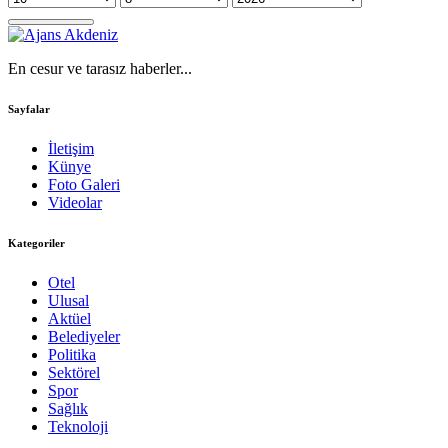
En cesur ve tarasız haberler...
Sayfalar
İletişim
Künye
Foto Galeri
Videolar
Kategoriler
Otel
Ulusal
Aktüel
Belediyeler
Politika
Sektörel
Spor
Sağlık
Teknoloji