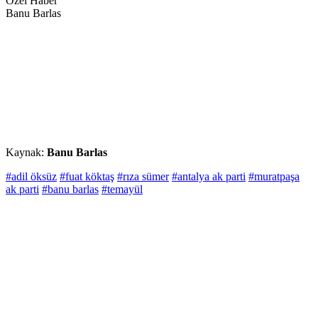
Özel Haber
Banu Barlas
Kaynak:
Banu Barlas
#adil öksüz
#fuat köktaş
#rıza sümer
#antalya ak parti
#muratpaşa
ak parti
#banu barlas
#temayül