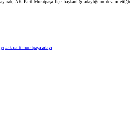
arak, AK Parti Muratpaşa İlçe başkanlığı adaylığının devam ettiğini v
ayı
#ak parti muratpaşa adayı