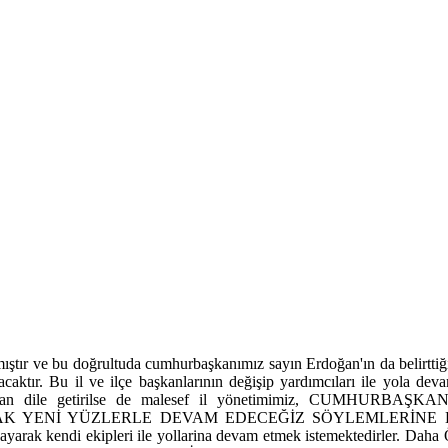
ıştır ve bu doğrultuda cumhurbaşkanımız sayın Erdoğan'ın da belirttiğ
lacaktır. Bu il ve ilçe başkanlarının değişip yardımcıları ile yola d
tarafından dile getirilse de malesef il yönetimimiz, CU
İ YÜZLERLE DEVAM EDECEĞİZ SÖYLEMLERİNE KAFA TUTAR
ayarak kendi ekipleri ile yollarina devam etmek istemektedirler. Daha Ö