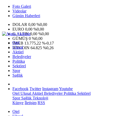
Foto Galeri
Videolar
Günün Haberleri
DOLAR
0,00
%0,00
EURO
0,00
%0,00
G.ALTIN
0,00
%0,00
GÜMÜŞ
0
%0,00
Otel
IMKB
13.775,22
%-0,17
Ulusal
BITCOIN
64.825
%0,26
Aktüel
Belediyeler
Politika
Sektörel
Spor
Sağlık
Facebook
Twitter
Instagram
Youtube
Otel
Ulusal
Aktüel
Belediyeler
Politika
Sektörel
Spor
Sağlık
Teknoloji
Künye
İletişim
RSS
Otel