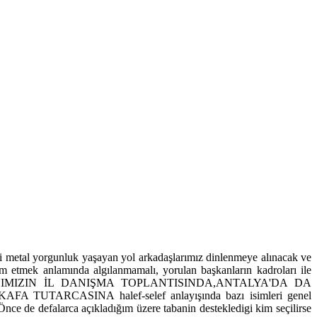
i metal yorgunluk yaşayan yol arkadaşlarımız dinlenmeye alınacak ve
evam etmek anlamında algılanmamalı, yorulan başkanların kadroları ile
MHURBAŞKANIMIZIN İL DANIŞMA TOPLANTISINDA,ANTALYA'DA DA
CASINA halef-selef anlayışında bazı isimleri genel
nce de defalarca açıkladığım üzere tabanin destekledigi kim seçilirse