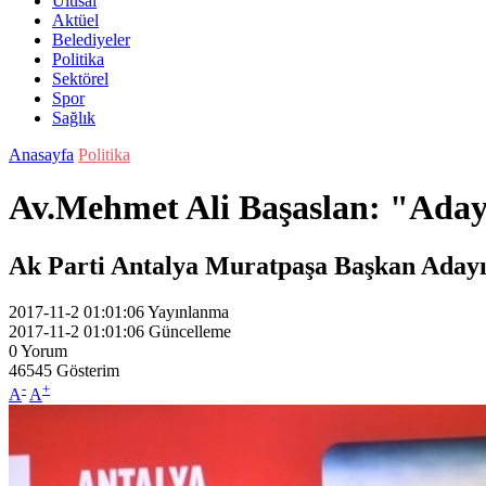
Ulusal
Aktüel
Belediyeler
Politika
Sektörel
Spor
Sağlık
Anasayfa
Politika
Av.Mehmet Ali Başaslan: "Ada
Ak Parti Antalya Muratpaşa Başkan Adayı A
2017-11-2 01:01:06
Yayınlanma
2017-11-2 01:01:06
Güncelleme
0
Yorum
46545
Gösterim
-
+
A
A