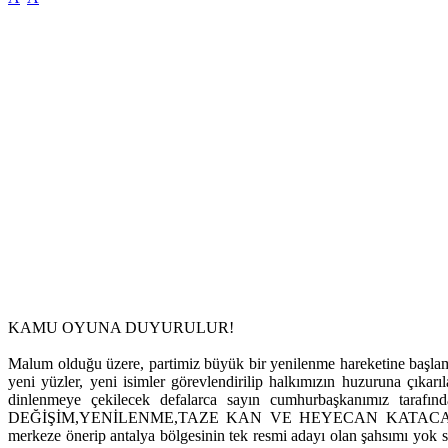
KAMU OYUNA DUYURULUR!
Malum olduğu üzere, partimiz büyük bir yenilenme hareketine başlam
yeni yüzler, yeni isimler görevlendirilip halkımızın huzuruna çıkarı
dinlenmeye çekilecek defalarca sayın cumhurbaşkanımız 
DEĞİŞİM,YENİLENME,TAZE KAN VE HEYECAN KATACAK YEN
merkeze önerip antalya bölgesinin tek resmi adayı olan şahsımı yok s