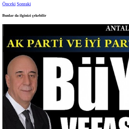
Önceki
Sonraki
Bunlar da ilginizi çekebilir