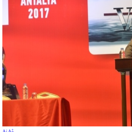
-
+
A
A