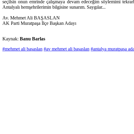
seçilsin onun emrinde çalışmaya devam edeceğim söylemimi tekrarlay
Antalyalı hemşehrilerimin bilgisine sunarım. Saygılar...
Av. Mehmet Ali BAŞASLAN
AK Parti Muratpaşa İlçe Başkan Adayı
Kaynak:
Banu Barlas
#mehmet ali başaslan
#av mehmet ali başaslan
#antalya muratpaşa ad