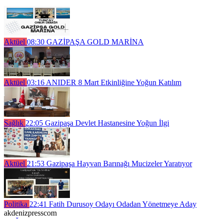
Aktüel
08:30
GAZİPAŞA GOLD MARİNA
Aktüel
03:16
ANIDER 8 Mart Etkinliğine Yoğun Katılım
Sağlık
22:05
Gazipaşa Devlet Hastanesine Yoğun İlgi
Aktüel
21:53
Gazipaşa Hayvan Barınağı Mucizeler Yaratıyor
Politika
22:41
Fatih Durusoy Odayı Odadan Yönetmeye Aday
akdenizpresscom