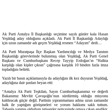
Ak Parti Antalya İl Başkanlığı seçimine sayılı günler kala Hasan
Yeşildağ aday olduğunu açıkladı. Ak Parti İl Başkanlığı Adaylığı
için uzun zamandır adı geçen Yeşildağ resmen “Adayım” dedi…
Ak Parti Muratpaşa İlçe Başkan Yardımcılığı ve Medya Tanıtım
Başkanlığı görevlerinde bulunmuş olan Yeşildağ, Ak Parti Genel
Başkanı ve Cumhurbaşkanı Recep Tayyip Erdoğan’ın “Halkta
karşılığı olan kişiler çıksın” çağrısına karşılık 10 binden fazla imza
topladığını belirtti.
Yazılı bir basın açıklamasıyla da adaylığını ilk kez duyuran Yeşildağ,
adaylığına dair şunları beyan etti:
“Antalya Ak Parti Teşkilatı, Sayın Cumhurbaşkanımız ve değerli
Bakanımız Mevlüt Çavuşoğlu’nun sürdürmüş olduğu misyonu
kaldıracak güçte değil. Partinin yıpranmaması adına uzun zamandır
halk ile yaptığım görüşmeleri ve yorum hakkımı saklı tuttum.
Tabanla yapmış olduğum istişareler neticesinde ortaya çıkan anafikir,