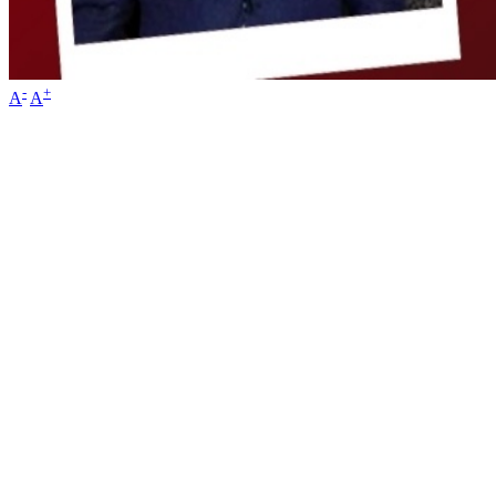
-
+
A
A