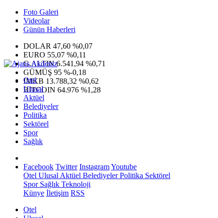
Foto Galeri
Videolar
Günün Haberleri
DOLAR
47,60
%0,07
EURO
55,07
%0,11
G.ALTIN
6.541,94
%0,71
GÜMÜŞ
95
%-0,18
Otel
IMKB
13.788,32
%0,62
Ulusal
BITCOIN
64.976
%1,28
Aktüel
Belediyeler
Politika
Sektörel
Spor
Sağlık
Facebook
Twitter
Instagram
Youtube
Otel
Ulusal
Aktüel
Belediyeler
Politika
Sektörel
Spor
Sağlık
Teknoloji
Künye
İletişim
RSS
Otel