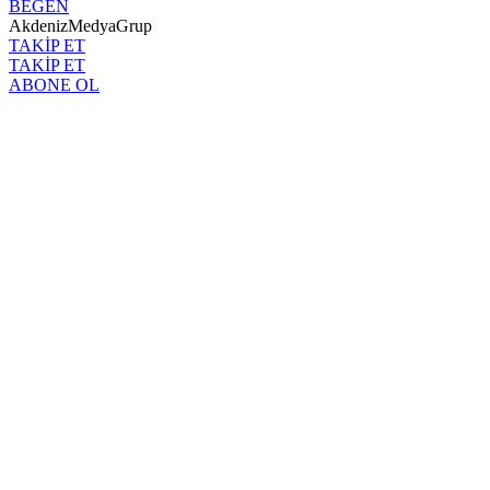
BEĞEN
AkdenizMedyaGrup
TAKİP ET
TAKİP ET
ABONE OL