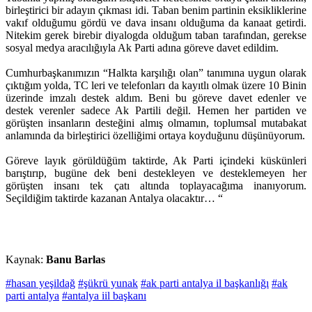
birleştirici bir adayın çıkması idi. Taban benim partinin eksikliklerine
vakıf olduğumu gördü ve dava insanı olduğuma da kanaat getirdi.
Nitekim gerek birebir diyalogda olduğum taban tarafından, gerekse
sosyal medya aracılığıyla Ak Parti adına göreve davet edildim.
Cumhurbaşkanımızın “Halkta karşılığı olan” tanımına uygun olarak
çıktığım yolda, TC leri ve telefonları da kayıtlı olmak üzere 10 Binin
üzerinde imzalı destek aldım. Beni bu göreve davet edenler ve
destek verenler sadece Ak Partili değil. Hemen her partiden ve
görüşten insanların desteğini almış olmamın, toplumsal mutabakat
anlamında da birleştirici özelliğimi ortaya koyduğunu düşünüyorum.
Göreve layık görüldüğüm taktirde, Ak Parti içindeki küskünleri
barıştırıp, bugüne dek beni destekleyen ve desteklemeyen her
görüşten insanı tek çatı altında toplayacağıma inanıyorum.
Seçildiğim taktirde kazanan Antalya olacaktır… “
Kaynak:
Banu Barlas
#hasan yeşildağ
#şükrü yunak
#ak parti antalya il başkanlığı
#ak
parti antalya
#antalya iil başkanı