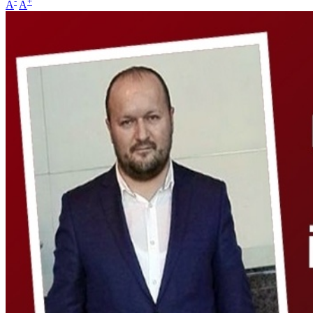
-
+
A
A