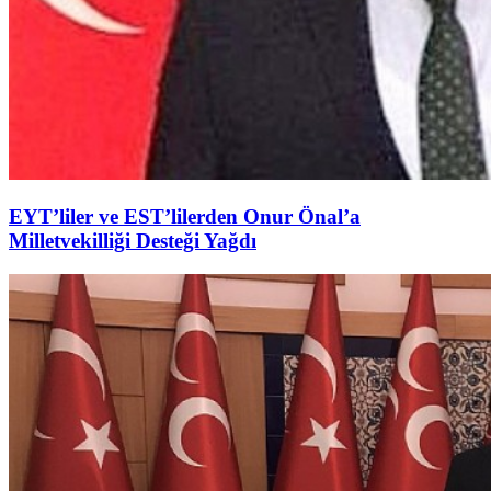
EYT’liler ve EST’lilerden Onur Önal’a
Milletvekilliği Desteği Yağdı