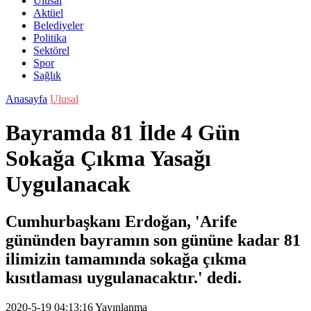
Ulusal
Aktüel
Belediyeler
Politika
Sektörel
Spor
Sağlık
Anasayfa
Ulusal
Bayramda 81 İlde 4 Gün
Sokağa Çıkma Yasağı
Uygulanacak
Cumhurbaşkanı Erdoğan, 'Arife
gününden bayramın son gününe kadar 81
ilimizin tamamında sokağa çıkma
kısıtlaması uygulanacaktır.' dedi.
2020-5-19 04:13:16
Yayınlanma