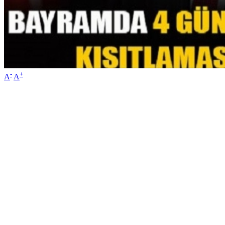
-
+
A
A