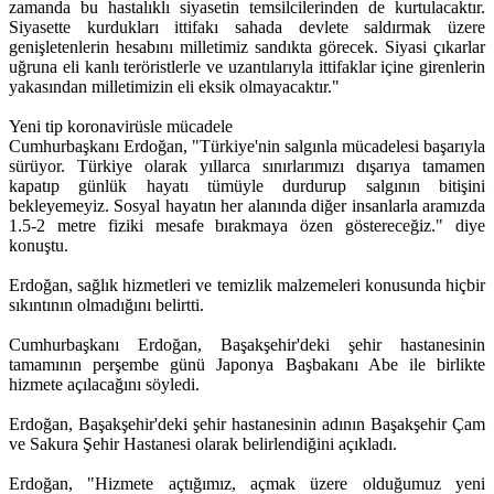
zamanda bu hastalıklı siyasetin temsilcilerinden de kurtulacaktır.
Siyasette kurdukları ittifakı sahada devlete saldırmak üzere
genişletenlerin hesabını milletimiz sandıkta görecek. Siyasi çıkarlar
uğruna eli kanlı teröristlerle ve uzantılarıyla ittifaklar içine girenlerin
yakasından milletimizin eli eksik olmayacaktır."
Yeni tip koronavirüsle mücadele
Cumhurbaşkanı Erdoğan, "Türkiye'nin salgınla mücadelesi başarıyla
sürüyor. Türkiye olarak yıllarca sınırlarımızı dışarıya tamamen
kapatıp günlük hayatı tümüyle durdurup salgının bitişini
bekleyemeyiz. Sosyal hayatın her alanında diğer insanlarla aramızda
1.5-2 metre fiziki mesafe bırakmaya özen göstereceğiz." diye
konuştu.
Erdoğan, sağlık hizmetleri ve temizlik malzemeleri konusunda hiçbir
sıkıntının olmadığını belirtti.
Cumhurbaşkanı Erdoğan, Başakşehir'deki şehir hastanesinin
tamamının perşembe günü Japonya Başbakanı Abe ile birlikte
hizmete açılacağını söyledi.
Erdoğan, Başakşehir'deki şehir hastanesinin adının Başakşehir Çam
ve Sakura Şehir Hastanesi olarak belirlendiğini açıkladı.
Erdoğan, "Hizmete açtığımız, açmak üzere olduğumuz yeni