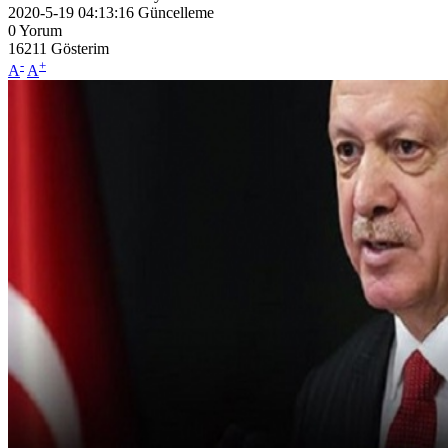
2020-5-19 04:13:16
Güncelleme
0
Yorum
16211
Gösterim
-
+
A
A