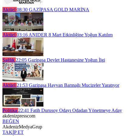
Aktüel
08:30
GAZİPAŞA GOLD MARİNA
Aktüel
03:16
ANIDER 8 Mart Etkinliğine Yoğun Katılım
Sağlık
22:05
Gazipaşa Devlet Hastanesine Yoğun İlgi
Aktüel
21:53
Gazipaşa Hayvan Barınağı Mucizeler Yaratıyor
Politika
22:41
Fatih Durusoy Odayı Odadan Yönetmeye Aday
akdenizpresscom
BEĞEN
AkdenizMedyaGrup
TAKİP ET