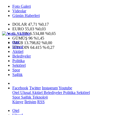
Foto Galeri
Videolar
Günün Haberleri
DOLAR
47,71
%0,17
EURO
55,03
%0,03
G.ALTIN
6.534,88
%0,65
GÜMÜŞ
96
%1,45
Otel
IMKB
13.798,82
%0,00
Ulusal
BITCOIN
64.415
%-0,27
Aktüel
Belediyeler
Politika
Sektörel
Spor
Sağlık
Facebook
Twitter
Instagram
Youtube
Otel
Ulusal
Aktüel
Belediyeler
Politika
Sektörel
Spor
Sağlık
Teknoloji
Künye
İletişim
RSS
Otel