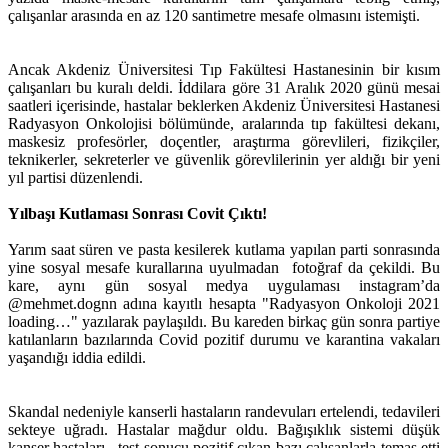
çalışanlar arasında en az 120 santimetre mesafe olmasını istemişti.
Ancak Akdeniz Üniversitesi Tıp Fakültesi Hastanesinin bir kısım
çalışanları bu kuralı deldi. İddilara göre 31 Aralık 2020 günü mesai
saatleri içerisinde, hastalar beklerken Akdeniz Üniversitesi Hastanesi
Radyasyon Onkolojisi bölümünde, aralarında tıp fakültesi dekanı,
maskesiz profesörler, doçentler, araştırma görevlileri, fizikçiler,
teknikerler, sekreterler ve güvenlik görevlilerinin yer aldığı bir yeni
yıl partisi düzenlendi.
Yılbaşı Kutlaması Sonrası Covit Çıktı!
Yarım saat süren ve pasta kesilerek kutlama yapılan parti sonrasında
yine sosyal mesafe kurallarına uyulmadan fotoğraf da çekildi. Bu
kare, aynı gün sosyal medya uygulaması instagram’da
@mehmet.dognn adına kayıtlı hesapta "Radyasyon Onkoloji 2021
loading…" yazılarak paylaşıldı. Bu kareden birkaç gün sonra partiye
katılanların bazılarında Covid pozitif durumu ve karantina vakaları
yaşandığı iddia edildi.
Skandal nedeniyle kanserli hastaların randevuları ertelendi, tedavileri
sekteye uğradı. Hastalar mağdur oldu. Bağışıklık sistemi düşük
kanser hastaları, test sonucu pozitif çıkan bazı çalışanlarla temas etti