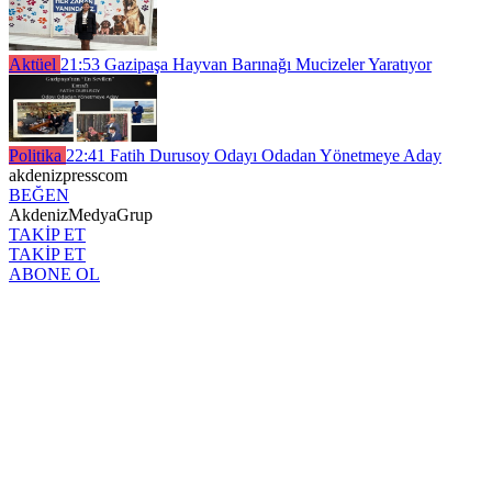
Aktüel
21:53
Gazipaşa Hayvan Barınağı Mucizeler Yaratıyor
Politika
22:41
Fatih Durusoy Odayı Odadan Yönetmeye Aday
akdenizpresscom
BEĞEN
AkdenizMedyaGrup
TAKİP ET
TAKİP ET
ABONE OL