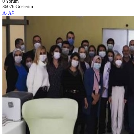
0
Yorum
36076
Gösterim
-
+
A
A