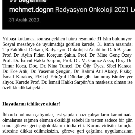
Yılbaşı kutlaması sonrası çekilen hatıra resminde 31 isim bulunuyor.
Sosyal mesafeye de uyulmadığı görülen karede, 31 ismin arasında;
Tıp Fakültesi Dekanı, Radyasyon Onkolojisi Anabilim Dalı Başkanı
Prof. Dr. Aylin Fidan Korçum Şahin, Prof. Dr. Mine Genç Özay,
Prof. Dr. İsmail Hakkı Sarpün, Prof. Dr. M. Gamze Aksu, Doç. Dr.
Timur Koca, Doç. Dr. Nina Tunçel, Dr. Öğr. Üyesi Sibel Karaca,
Dr. Ece Atik, Dr. Yasemin Şengün, Dr. Rahmi Atıl Aksoy, Fizikçi
İsmail Karakuş, Fizikçi Ertuğrul Dündar gibi tanınmış isimler yer
alıyor. Karede Prof. Dr. İsmail Hakkı Sarpün’ün maskesiz olması ise
özellikle dikkat çekti.
Hayatlarını tehlikeye attılar!
İhbarda bulunan çalışanlar, test yapılan bazı çalışanların karantinada
olmalarına rağmen eleman eksikliği sebebi ile testten sadece bir gün
sonra göreve geri çağrıldıklarını iddia etti. Koronavirüsün kuluçka
süresine dikkat edilmeksizin, göreve geri çağrılma uygulamasının