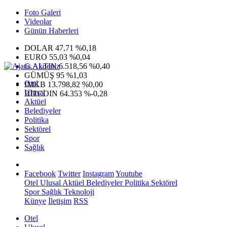
Foto Galeri
Videolar
Günün Haberleri
DOLAR
47,71
%0,18
EURO
55,03
%0,04
G.ALTIN
6.518,56
%0,40
GÜMÜŞ
95
%1,03
Otel
IMKB
13.798,82
%0,00
Ulusal
BITCOIN
64.353
%-0,28
Aktüel
Belediyeler
Politika
Sektörel
Spor
Sağlık
Facebook
Twitter
Instagram
Youtube
Otel
Ulusal
Aktüel
Belediyeler
Politika
Sektörel
Spor
Sağlık
Teknoloji
Künye
İletişim
RSS
Otel