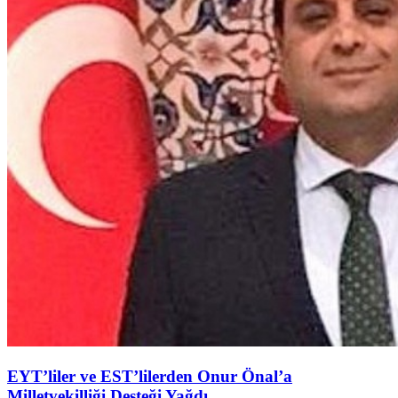
EYT’liler ve EST’lilerden Onur Önal’a
Milletvekilliği Desteği Yağdı