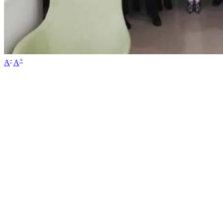
-
+
A
A