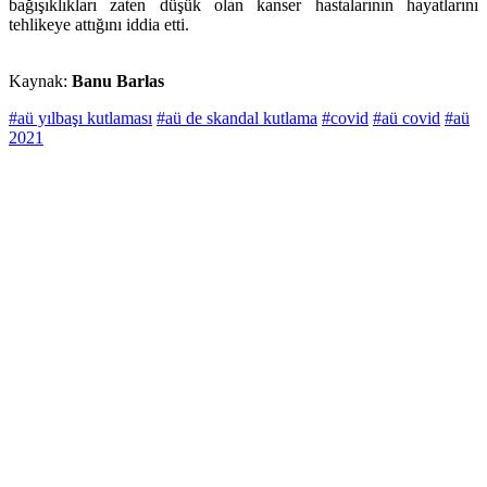
bağışıklıkları zaten düşük olan kanser hastalarının hayatlarını
tehlikeye attığını iddia etti.
Kaynak:
Banu Barlas
#aü yılbaşı kutlaması
#aü de skandal kutlama
#covid
#aü covid
#aü
2021