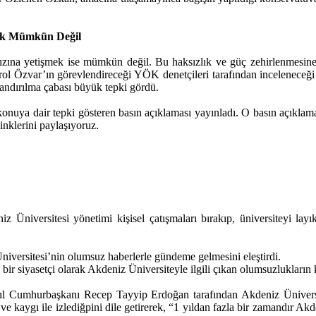
mek Mümkün Değil
n hızına yetişmek ise mümkün değil. Bu haksızlık ve güç zehirlenmesin
 Özvar’ın görevlendireceği YÖK denetçileri tarafından inceleneceği bil
andırılma çabası büyük tepki gördü.
konuya dair tepki gösteren basın açıklaması yayınladı. O basın açıklama
inklerini paylaşıyoruz.
Üniversitesi yönetimi kişisel çatışmaları bırakıp, üniversiteyi layı
iversitesi’nin olumsuz haberlerle gündeme gelmesini eleştirdi.
bir siyasetçi olarak Akdeniz Üniversiteyle ilgili çıkan olumsuzlukların
ıl Cumhurbaşkanı Recep Tayyip Erdoğan tarafından Akdeniz Üniversit
ntü ve kaygı ile izlediğpini dile getirerek, “1 yıldan fazla bir zamandır