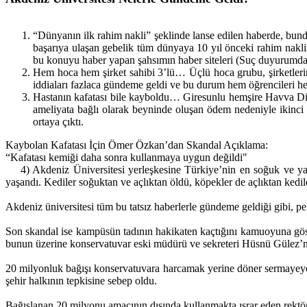
“Dünyanın ilk rahim nakli” şeklinde lanse edilen haberde, bund
başarıya ulaşan gebelik tüm dünyaya 10 yıl önceki rahim naklin
bu konuyu haber yapan şahsımın haber siteleri (Suç duyurumda 
Hem hoca hem şirket sahibi 3’lü… Üçlü hoca grubu, şirketlerinde
iddiaları fazlaca gündeme geldi ve bu durum hem öğrencileri hem
Hastanın kafatası bile kayboldu… Giresunlu hemşire Havva Di
ameliyata bağlı olarak beyninde oluşan ödem nedeniyle ikinci b
ortaya çıktı.
Kaybolan Kafatası İçin Ömer Özkan’dan Skandal Açıklama:
“Kafatası kemiği daha sonra kullanmaya uygun değildi"
4) Akdeniz Üniversitesi yerleşkesine Türkiye’nin en soğuk ve yasa
yaşandı. Kediler soğuktan ve açlıktan öldü, köpekler de açlıktan kedil
Akdeniz üniversitesi tüm bu tatsız haberlerle gündeme geldiği gibi, 
Son skandal ise kampüsün tadının hakikaten kaçtığını kamuoyuna göste
bunun üzerine konservatuvar eski müdürü ve sekreteri Hüsnü Gülez’
20 milyonluk bağışı konservatuvara harcamak yerine döner sermayeye 
şehir halkının tepkisine sebep oldu.
Bağışlanan 20 milyonu amacının dışında kullanmakta ısrar eden rekt