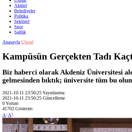
Ulusal
Aktüel
Belediyeler
Politika
Sektörel
Spor
Sağlık
Anasayfa
Ulusal
Kampüsün Gerçekten Tadı Kaçt
Biz haberci olarak Akdeniz Üniversitesi 
gelmesinden bıktık; üniversite tüm bu ol
2021-10-11 23:50:25
Yayınlanma
2021-10-11 23:50:25
Güncelleme
0
Yorum
41702
Gösterim
-
+
A
A