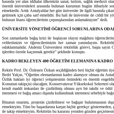
basında yer alan iddialar ülkemizin sanat, turizm, sağlık merkezi o
önemli üniversiteleri arasında bulunan kurumun bugün itibariyle so
etmektedir. Artık Antalyalılar her gün üniversite ile ilgili basında ç
getirmek için çaba sarf etmelidir. Bu hali ile üniversite de ciddi bi
bulunan lisans öğrencilerinin çırpınışlarından anlamaktayım” dedi.
ÜNİVERSİTE YÖNETİMİ ÖĞRENCİ SORUNLARINA ODA
Son zamanlarda bağış krizi ile başlayan olayın mağduru öğrencilerin
velilerimizin ve öğrencilerimizin her zaman yanındayım. Rektörl
odaklanmalıdır. Akdeniz Üniversitesi rektörlük görevi, başta sayın
işlerden özenle kaçınmak gerekir” şeklinde konuştu.
KADRO BEKLEYEN 400 ÖĞRETİM ELEMANINA KADRO
Rektör Prof. Dr. Özlenen Özkan seçildiğinden beri hiçbir öğretim üy
Bedri Yalçın, “Öğretim elemanlarının kadro alamıyor olması da Antal
Özlük hakları iyi öğrenci yetişmesinin önündeki en önemli engeld
Konunun takipçisi olacağım. Konservatuvar Yüksekokul Sekreteri olar
kendi maddi imkanları ile çizdirilmiş olması ayrı bir takdir ve ödü
istenmesi ve bağış amacı dışında kullanılmak istenmesi sebebiyle bağ
Binanın onarımı, projenin çizdirilmesi ve bağışın bulunmasının dış
etmekteyim. Tüm bu başarılarına karşın hiçbir gerekçe göstermeden, g
ile takip etmekteyim. Rektörün bu kararını yeniden gözden geçirmesi