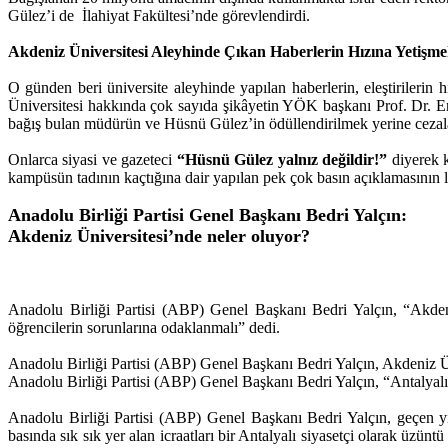
Gülez’i de İlahiyat Fakültesi’nde görevlendirdi.
Akdeniz Üniversitesi Aleyhinde Çıkan Haberlerin Hızına Yetiş
O günden beri üniversite aleyhinde yapılan haberlerin, eleştirileri
Üniversitesi hakkında çok sayıda şikâyetin YÖK başkanı Prof. Dr. Erol
bağış bulan müdürün ve Hüsnü Gülez’in ödüllendirilmek yerine cezal
Onlarca siyasi ve gazeteci
“Hüsnü Gülez yalnız değildir!”
diyerek 
kampüsün tadının kaçtığına dair yapılan pek çok basın açıklamasının l
Anadolu Birliği Partisi Genel Başkanı Bedri Yalçın:
Akdeniz Üniversitesi’nde neler oluyor?
Anadolu Birliği Partisi (ABP) Genel Başkanı Bedri Yalçın, “Akdeniz 
öğrencilerin sorunlarına odaklanmalı” dedi.
Anadolu Birliği Partisi (ABP) Genel Başkanı Bedri Yalçın, Akdeniz Ün
Anadolu Birliği Partisi (ABP) Genel Başkanı Bedri Yalçın, “Antalyalı 
Anadolu Birliği Partisi (ABP) Genel Başkanı Bedri Yalçın, geçen y
basında sık sık yer alan icraatları bir Antalyalı siyasetçi olarak üzü