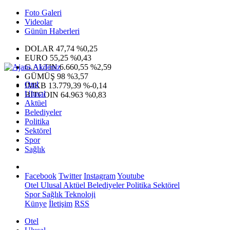
Foto Galeri
Videolar
Günün Haberleri
DOLAR
47,74
%0,25
EURO
55,25
%0,43
G.ALTIN
6.660,55
%2,59
GÜMÜŞ
98
%3,57
Otel
IMKB
13.779,39
%-0,14
Ulusal
BITCOIN
64.963
%0,83
Aktüel
Belediyeler
Politika
Sektörel
Spor
Sağlık
Facebook
Twitter
Instagram
Youtube
Otel
Ulusal
Aktüel
Belediyeler
Politika
Sektörel
Spor
Sağlık
Teknoloji
Künye
İletişim
RSS
Otel