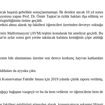
ak başarılı gebelikle sonuçlanmamıştı. İlk denilen ancak 10 yıl sonra
 duyurusu yapan Prof. Dr. Ömür Taşkın’ın özlük hakları ifşa edilmiş ve
 özgürlüğünün önüne geçildi.
tkisi altına alarak tıp fakültesi öğrencileri üzerinden devreye soktuğu
venöz Malformasyon' (AVM) teşhisi konularak bir ameliyat geçirdi. Bu
'ın aylar sonra geri yerine takılacak kafatası kemiğinin çöpe atıldığı
ının bile alınmaması üzerine son derece korkunç hayvan katliamları
ddiaları da ayyuka çıktı.
 Konservatuar Fakülte binası için 2019 yılında çürük raporu verilmiş,
ışçı bağıştan vazgeçti ve bu da hem velilerin ve öğrencilerin hem de
r fakültesi müdürünü görevden alarak, konservatuvar sekreteri Hüsnü