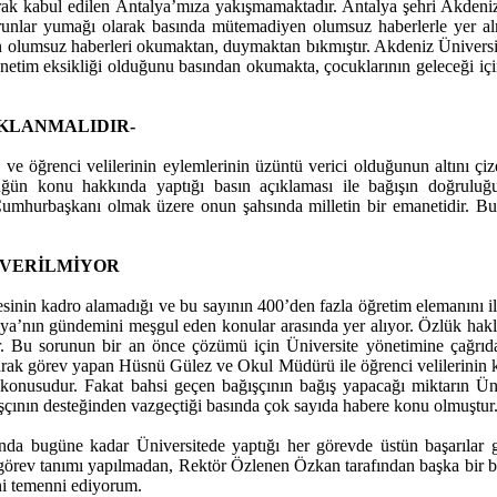
larak kabul edilen Antalya’mıza yakışmamaktadır. Antalya şehri Akdeni
runlar yumağı olarak basında mütemadiyen olumsuz haberlerle yer almas
ıkan olumsuz haberleri okumaktan, duymaktan bıkmıştır. Akdeniz Üniversite
r yönetim eksikliği olduğunu basından okumakta, çocuklarının geleceği 
KLANMALIDIR-
 ve öğrenci velilerinin eylemlerinin üzüntü verici olduğunun altını 
üğün konu hakkında yaptığı basın açıklaması ile bağışın doğruluğun
 Cumhurbaşkanı olmak üzere onun şahsında milletin bir emanetidir. Bu 
 VERİLMİYOR
esinin kadro alamadığı ve bu sayının 400’den fazla öğretim elemanını 
ya’nın gündemini meşgul eden konular arasında yer alıyor. Özlük hakl
ir. Bu sorunun bir an önce çözümü için Üniversite yönetimine çağr
ak görev yapan Hüsnü Gülez ve Okul Müdürü ile öğrenci velilerinin kişi
l konusudur. Fakat bahsi geçen bağışçının bağış yapacağı miktarın Ün
ışçının desteğinden vazgeçtiği basında çok sayıda habere konu olmuştur
ında bugüne kadar Üniversitede yaptığı her görevde üstün başarılar 
örev tanımı yapılmadan, Rektör Özlenen Özkan tarafından başka bir biri
ni temenni ediyorum.