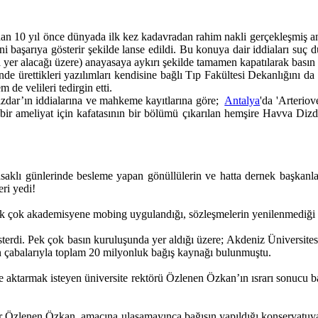
an 10 yıl önce dünyada ilk kez kadavradan rahim nakli gerçekleşmiş anc
i başarıya gösterir şekilde lanse edildi. Bu konuya dair iddiaları suç
yer alacağı üzere) anayasaya aykırı şekilde tamamen kapatılarak basın
 ürettikleri yazılımları kendisine bağlı Tıp Fakültesi Dekanlığını da e
 de velileri tedirgin etti.
zdar’ın iddialarına ve mahkeme kayıtlarına göre;
Antalya
'da 'Arterio
ir ameliyat için kafatasının bir bölümü çıkarılan hemşire Havva Dizdar
klı günlerinde besleme yapan gönüllülerin ve hatta dernek başkanlar
eri yedi!
pek çok akademisyene mobing uygulandığı, sözleşmelerin yenilenmediği i
rdi. Pek çok basın kuruluşunda yer aldığı üzere; Akdeniz Üniversitesi
n çabalarıyla toplam 20 milyonluk bağış kaynağı bulunmuştu.
aktarmak isteyen üniversite rektörü Özlenen Özkan’ın ısrarı sonucu bağ
ör Özlenen Özkan, amacına ulaşamayınca bağışın yapıldığı konservatuva