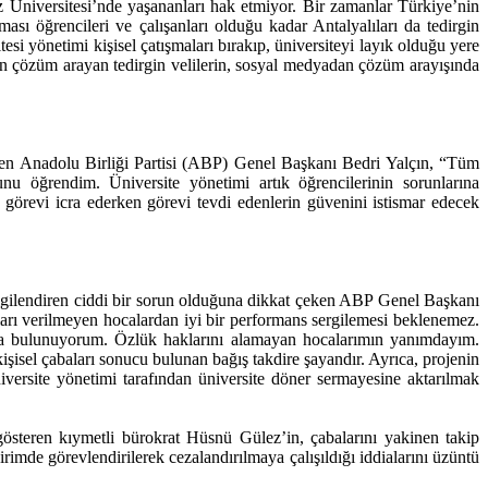
z Üniversitesi’nde yaşananları hak etmiyor. Bir zamanlar Türkiye’nin
ı öğrencileri ve çalışanları olduğu kadar Antalyalıları da tedirgin
si yönetimi kişisel çatışmaları bırakıp, üniversiteyi layık olduğu yere
için çözüm arayan tedirgin velilerin, sosyal medyadan çözüm arayışında
çizen Anadolu Birliği Partisi (ABP) Genel Başkanı Bedri Yalçın, “Tüm
u öğrendim. Üniversite yönetimi artık öğrencilerinin sorunlarına
görevi icra ederken görevi tevdi edenlerin güvenini istismar edecek
ilgilendiren ciddi bir sorun olduğuna dikkat çeken ABP Genel Başkanı
arı verilmeyen hocalardan iyi bir performans sergilemesi beklenemez.
ıda bulunuyorum. Özlük haklarını alamayan hocalarımın yanımdayım.
sel çabaları sonucu bulunan bağış takdire şayandır. Ayrıca, projenin
iversite yönetimi tarafından üniversite döner sermayesine aktarılmak
.
gösteren kıymetli bürokrat Hüsnü Gülez’in, çabalarını yakinen takip
mde görevlendirilerek cezalandırılmaya çalışıldığı iddialarını üzüntü