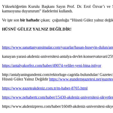
Yükseköğretim Kurulu Başkanı Sayın Prof. Dr. Erol Özvar’ı ve S
kamuoyuna duyururum” ifadelerini kullandı.
Ve işte son
bir haftadı
r çıkan; çoğunluğu “Hüsnü Gülez yalnız değil
HÜSNÜ GÜLEZ YALNIZ DEĞİLDİR!
https://www.sanattanyansimalar.com/yazarlar/hasan-huseyin-dulun/an
kanayan-yarasi-akdeniz-universitesi-antalya-devlet-konservatuvari/25
https://antalyakorfez.com/haber/49074-veliler-yeni-bina-istiyor
http://antalyaningundemi.com/rektorluge-cagrida-bulundular/ Gazetec
Hüsnü Gülez Yalnız Değildir
https://www.gundemgazetesi.net/gazetec
https://www.gazeteakdeniz.com.tr/m-haber-8765.html
https://www.nehabertr.com/haber/15430-akdeniz-universitesi-sikyetle
https://www.akdenizpress.com/haber/16049-akdeniz-universitesi-sikye