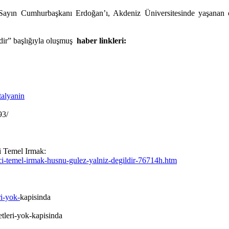
ayın Cumhurbaşkanı Erdoğan’ı, Akdeniz Üniversitesinde yaşanan ol
dir” başlığıyla oluşmuş
haber linkleri:
talyanin
93/
i Temel Irmak:
i-temel-irmak-husnu-gulez-yalniz-degildir-76714h.htm
ri-yok-
kapisinda
tleri-yok-kapisinda