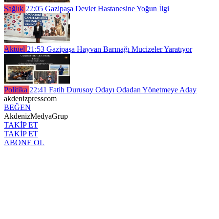
Sağlık
22:05
Gazipaşa Devlet Hastanesine Yoğun İlgi
Aktüel
21:53
Gazipaşa Hayvan Barınağı Mucizeler Yaratıyor
Politika
22:41
Fatih Durusoy Odayı Odadan Yönetmeye Aday
akdenizpresscom
BEĞEN
AkdenizMedyaGrup
TAKİP ET
TAKİP ET
ABONE OL