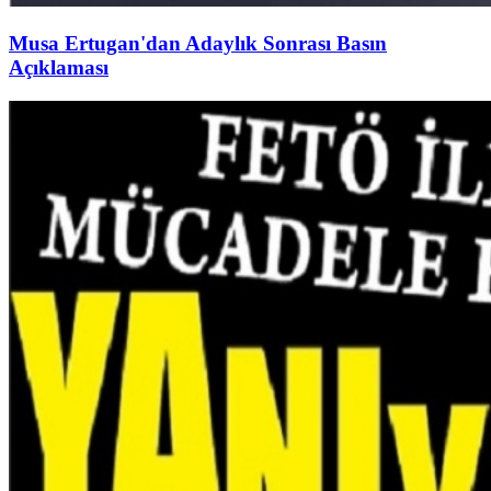
Musa Ertugan'dan Adaylık Sonrası Basın
Açıklaması