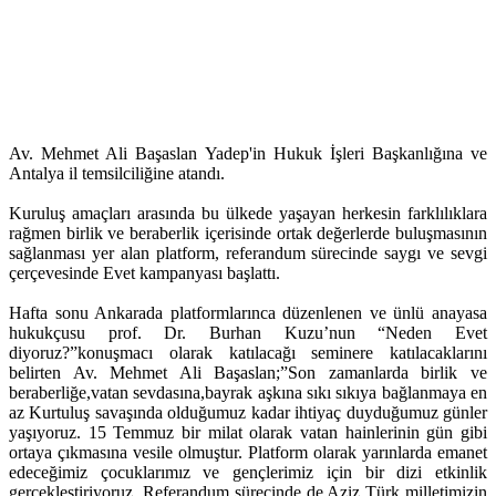
Av. Mehmet Ali Başaslan Yadep'in Hukuk İşleri Başkanlığına ve
Antalya il temsilciliğine atandı.
Kuruluş amaçları arasında bu ülkede yaşayan herkesin farklılıklara
rağmen birlik ve beraberlik içerisinde ortak değerlerde buluşmasının
sağlanması yer alan platform, referandum sürecinde saygı ve sevgi
çerçevesinde Evet kampanyası başlattı.
Hafta sonu Ankarada platformlarınca düzenlenen ve ünlü anayasa
hukukçusu prof. Dr. Burhan Kuzu’nun “Neden Evet
diyoruz?”konuşmacı olarak katılacağı seminere katılacaklarını
belirten Av. Mehmet Ali Başaslan;”Son zamanlarda birlik ve
beraberliğe,vatan sevdasına,bayrak aşkına sıkı sıkıya bağlanmaya en
az Kurtuluş savaşında olduğumuz kadar ihtiyaç duyduğumuz günler
yaşıyoruz. 15 Temmuz bir milat olarak vatan hainlerinin gün gibi
ortaya çıkmasına vesile olmuştur. Platform olarak yarınlarda emanet
edeceğimiz çocuklarımız ve gençlerimiz için bir dizi etkinlik
gerçekleştiriyoruz. Referandum sürecinde de Aziz Türk milletimizin