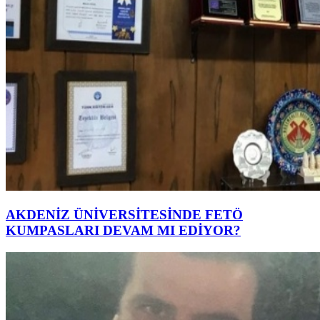
AKDENİZ ÜNİVERSİTESİNDE FETÖ
KUMPASLARI DEVAM MI EDİYOR?