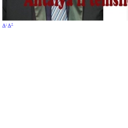
-
+
A
A