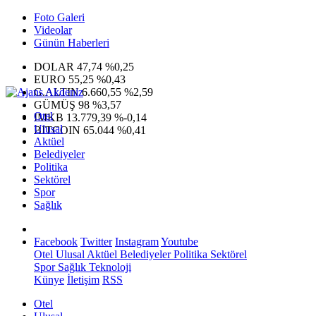
Foto Galeri
Videolar
Günün Haberleri
DOLAR
47,74
%0,25
EURO
55,25
%0,43
G.ALTIN
6.660,55
%2,59
GÜMÜŞ
98
%3,57
Otel
IMKB
13.779,39
%-0,14
Ulusal
BITCOIN
65.044
%0,41
Aktüel
Belediyeler
Politika
Sektörel
Spor
Sağlık
Facebook
Twitter
Instagram
Youtube
Otel
Ulusal
Aktüel
Belediyeler
Politika
Sektörel
Spor
Sağlık
Teknoloji
Künye
İletişim
RSS
Otel