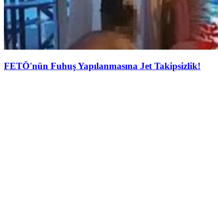
FETÖ'nün Fuhuş Yapılanmasına Jet Takipsizlik!