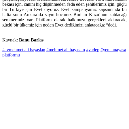
bekası için, canını hiç düşünmeden feda eden şehitlerimiz için, güçlü
bir Türkiye için Evet diyoruz. Evet kampanyamız kapsamında bu
hafta sonu Ankara’da sayın hocamız Burhan Kuzu’nun katılacağı
seminerimiz var. Platform olarak halkımıza gerçekleri aktaracak,
güçlü bir ülkemiz için neden Evet dediğimizi anlatacağız “dedi.
Kaynak:
Banu Barlas
#avmehmet ali başaslan
#mehmet ali başaslan
#yadep
#yeni anayasa
platformu