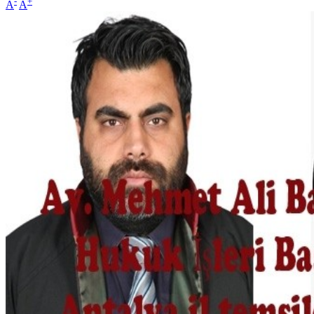
-
+
A
A