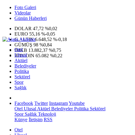
Foto Galeri
Videolar
Günün Haberleri
DOLAR
47,72
%0,02
EURO
55,16
%-0,05
G.ALTIN
6.648,52
%-0,18
GÜMÜŞ
98
%0,84
Otel
IMKB
13.882,37
%0,75
Ulusal
BITCOIN
65.082
%0,22
Aktüel
Belediyeler
Politika
Sektörel
Spor
Sağlık
Facebook
Twitter
Instagram
Youtube
Otel
Ulusal
Aktüel
Belediyeler
Politika
Sektörel
Spor
Sağlık
Teknoloji
Künye
İletişim
RSS
Otel