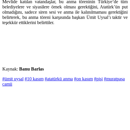
Mevlide katılan vatandaşlar, bu anma töreninin Türkiye’de tüm
belediyelere ve siyasilere örnek olması gerektiğini, Atatürk’ün put
olmadığını, sadece siren sesi ve anma ile kalınılmaması gerektiğini
belirterek, bu anma töreni karşısında başkan Ümit Uysal’ı taktir ve
teşekkür ettiklerini belirttiler.
Kaynak:
Banu Barlas
#ümit uysal
#10 kasım
#atatürkü anma
#on kasım
#pişi
#muratpaşa
camii