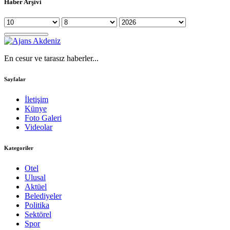
Haber Arşivi
En cesur ve tarasız haberler...
Sayfalar
İletişim
Künye
Foto Galeri
Videolar
Kategoriler
Otel
Ulusal
Aktüel
Belediyeler
Politika
Sektörel
Spor