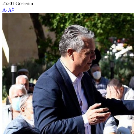
25201
Gösterim
-
+
A
A