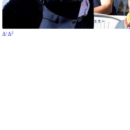
-
+
A
A