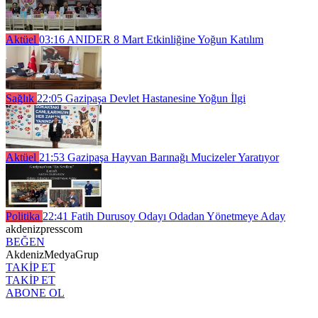
Aktüel
03:16
ANIDER 8 Mart Etkinliğine Yoğun Katılım
Sağlık
22:05
Gazipaşa Devlet Hastanesine Yoğun İlgi
Aktüel
21:53
Gazipaşa Hayvan Barınağı Mucizeler Yaratıyor
Politika
22:41
Fatih Durusoy Odayı Odadan Yönetmeye Aday
akdenizpresscom
BEĞEN
AkdenizMedyaGrup
TAKİP ET
TAKİP ET
ABONE OL